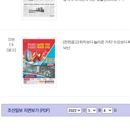
52면
[전면광고] 위치보다 놀라운 가치! 수요보다 짜
C4
낙산
[광고]
년
월
일