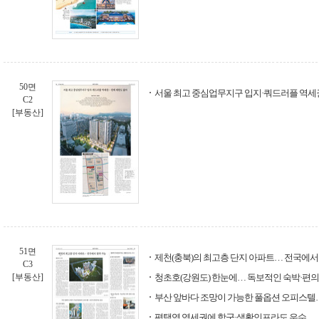
50면
서울 최고 중심업무지구 입지·쿼드러플 역세
C2
[부동산]
51면
제천(충북)의 최고층 단지 아파트… 전국에서
C3
[부동산]
청초호(강원도) 한눈에… 독보적인 숙박·편의
부산 앞바다 조망이 가능한 풀옵션 오피스텔…
평택역 역세권에 학군·생활인프라도 우수