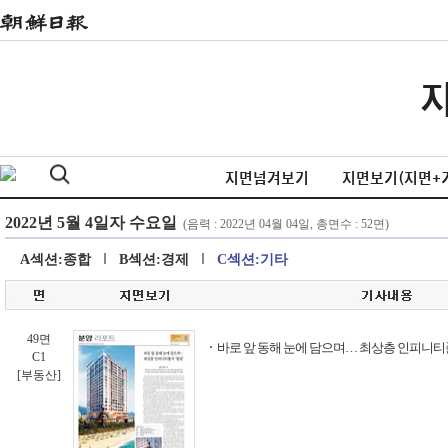
지면넘겨보기
지면보기(지면+
A섹션:종합
B섹션:경제
C섹션:기타
49면
바로 앞 동해 눈에 담으며… 최상층 인피니티풀
C1
[부동산]