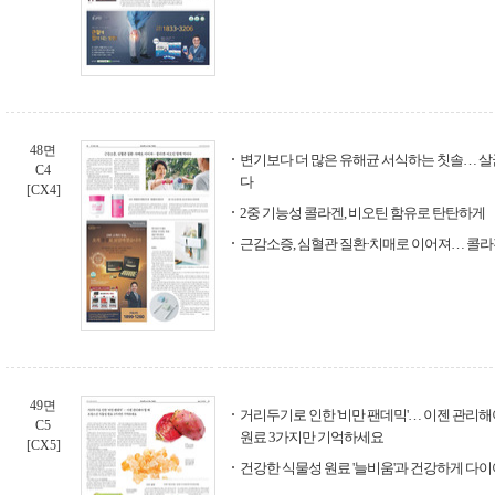
48면
변기보다 더 많은 유해균 서식하는 칫솔… 살
C4
다
[CX4]
2중 기능성 콜라겐, 비오틴 함유로 탄탄하게
근감소증, 심혈관 질환·치매로 이어져… 콜라
49면
거리두기로 인한 '비만 팬데믹'… 이젠 관리해
C5
원료 3가지만 기억하세요
[CX5]
건강한 식물성 원료 '늘비움'과 건강하게 다