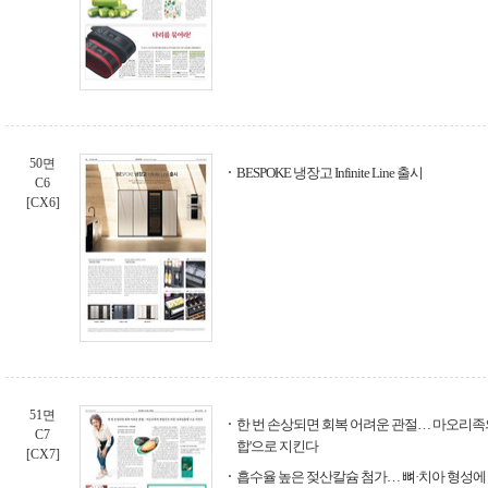
50면
BESPOKE 냉장고 Infinite Line 출시
C6
[CX6]
51면
한 번 손상되면 회복 어려운 관절… 마오리족
C7
합'으로 지킨다
[CX7]
흡수율 높은 젖산칼슘 첨가… 뼈·치아 형성에 