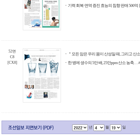
기력 회복·면역 증진 효능의 침향 판매 500억
52면
＂모든 암은 우리 몸이 산성일 때, 그리고 산
C8
[CX8]
한 병에 생수의 5만 배, 25만ppm 산소 농축
년
월
일