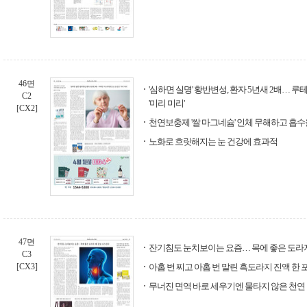
46면
'심하면 실명' 황반변성, 환자 5년새 2배…
C2
'미리 미리'
[CX2]
천연보충제 '쌀 마그네슘' 인체 무해하고 흡수
노화로 흐릿해지는 눈 건강에 효과적
47면
잔기침도 눈치보이는 요즘… 목에 좋은 도라
C3
[CX3]
아홉 번 찌고 아홉 번 말린 흑도라지 진액 한 
무너진 면역 바로 세우기엔 물타지 않은 천연 1