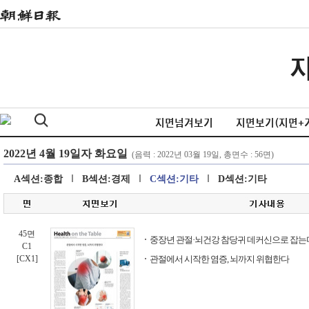
지면넘겨보기
지면보기(지면+
A섹션:종합
B섹션:경제
C섹션:기타
D섹션:기타
45면
중장년 관절·뇌건강 참당귀 데커신으로 잡는
C1
[CX1]
관절에서 시작한 염증, 뇌까지 위협한다