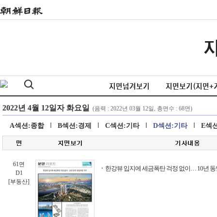
지면넘겨보기
지면보기(지면+
A섹션:종합
B섹션:경제
C섹션:기타
D섹션:기타
E섹
61면
한강뷰 입지에 세금폭탄 걱정 없이… 10년 
D1
[부동산]