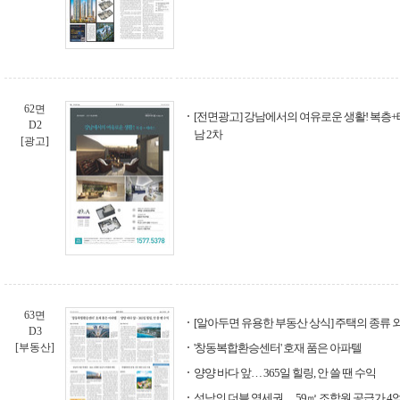
62면
[전면광고] 강남에서의 여유로운 생활! 복층+
D2
남 2차
[광고]
63면
[알아두면 유용한 부동산 상식] 주택의 종류 
D3
[부동산]
'창동복합환승센터' 호재 품은 아파텔
양양 바다 앞… 365일 힐링, 안 쓸 땐 수익
성남의 더블 역세권… 59㎡ 조합원 공급가 4