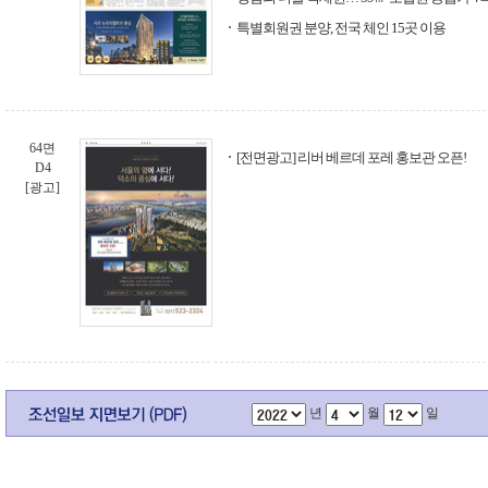
특별회원권 분양, 전국 체인 15곳 이용
64면
[전면광고] 리버 베르데 포레 홍보관 오픈!
D4
[광고]
년
월
일