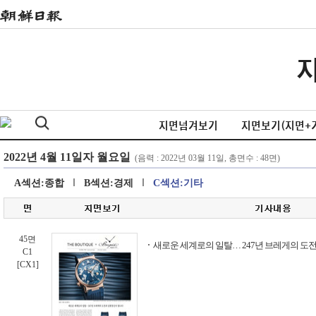
지면넘겨보기
지면보기(지면+
A섹션:종합
B섹션:경제
C섹션:기타
45면
새로운 세계로의 일탈… 247년 브레게의 도
C1
[CX1]