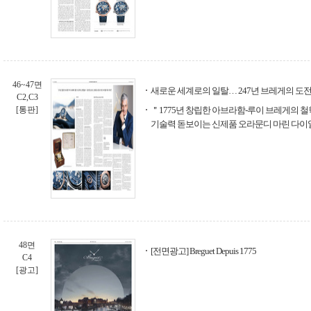
46~47면
새로운 세계로의 일탈… 247년 브레게의 도
C2,C3
[통판]
＂1775년 창립한 아브라함-루이 브레게의 
기술력 돋보이는 신제품 오라문디 마린 다이
48면
[전면광고] Breguet Depuis 1775
C4
[광고]