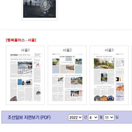
[행복플러스 - 서울]
서울1
서울2
서울3
년
월
일