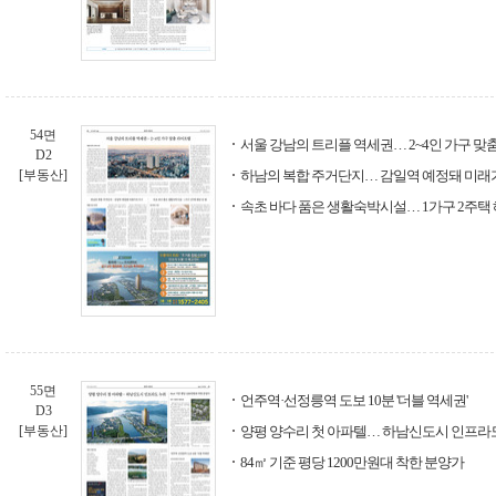
54면
서울 강남의 트리플 역세권… 2~4인 가구 맞
D2
[부동산]
하남의 복합 주거단지… 감일역 예정돼 미래
속초 바다 품은 생활숙박시설… 1가구 2주택 
55면
언주역·선정릉역 도보 10분 '더블 역세권'
D3
[부동산]
양평 양수리 첫 아파텔… 하남신도시 인프라
84㎡ 기준 평당 1200만원대 착한 분양가