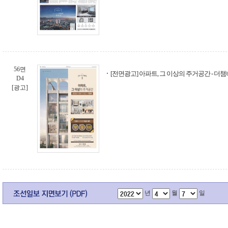
56면
[전면광고] 아파트, 그 이상의 주거공간 - 더챔
D4
[광고]
년
월
일