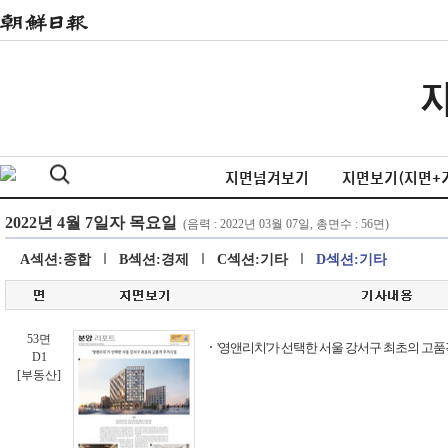
지면넘겨보기
지면보기(지면+
A섹션:종합
B섹션:경제
C섹션:기타
D섹션:기타
53면
'영앤리치'가 선택한 서울 강서구 최초의 고
D1
[부동산]