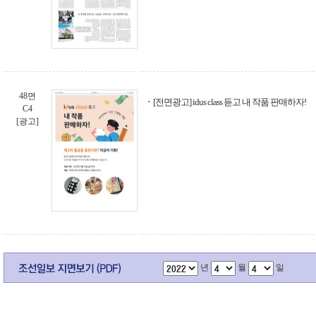
48면
[전면광고] idus class 듣고 내 작품 판매하자!
C4
[광고]
년
월
일