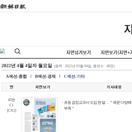
지면넘겨보기
지면보기(지면+
A섹션:종합
B섹션:경제
C섹션:기타
45면
초등 검정교과서 도입 한 달… ＂예문 다양
C1
부족＂
[CX1]