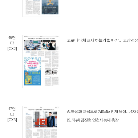
46면
코로나 대체 교사 '하늘의 별 따기'… 교장 
C2
[CX2]
47면
AI 특성화 교육으로 'AI&Bio' 인재 육성… 4
C3
[CX3]
[인터뷰] 김진형 인천재능대 총장