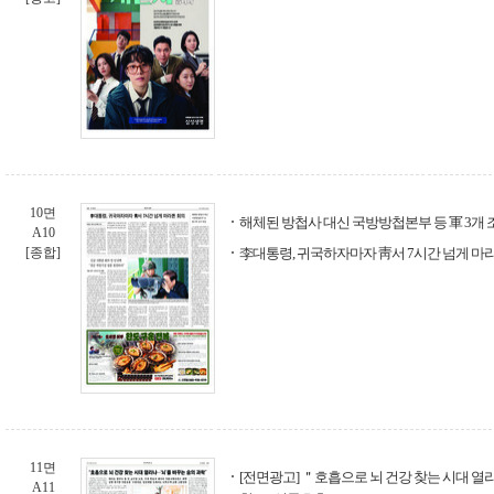
10면
해체된 방첩사 대신 국방방첩본부 등 軍 3개 
A10
[종합]
李대통령, 귀국하자마자 靑서 7시간 넘게 마
11면
[전면광고] ＂호흡으로 뇌 건강 찾는 시대 열리
A11