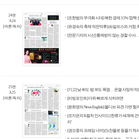
24면
[조한범의 무극화 시대] 북한 경제 3.5% '깜짝 
A24
[여론/독자]
[유경숙의 축제 막전막후] (4) 알프스와 거창, 
[전문기자의 시선] 통제받지 않는 경찰 수사…
25면
[기고] 낮 40도·밤 30도 폭염… 온열 사망자
A25
[여론/독자]
[리빙포인트] 더위 빠르게 식히려면
[윤희영의 News English] 몰디브 파견 가면 '
[조지은의 K컬처 인사이드] 한류가 세계에 건
리'
[권오중의 프레임 너머] (5) 찬물로 등줄기 