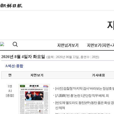
지면넘겨보기
지면보기(지면+
A섹션:종합
1면
[사진] 검찰청 '마지막 검사' 바라보는 정성호
A1
[종합]
[八面鋒] '빈 총' 논란 1군단장 직무 배제. 외
[반도체 엘도라도 동탄] (中) 동탄 품은 화성
산 제쳐