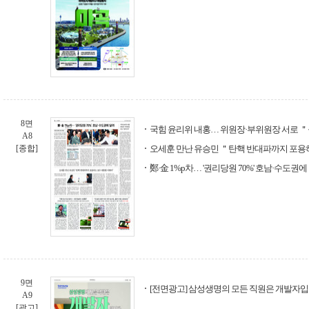
8면
국힘 윤리위 내홍… 위원장·부위원장 서로 
A8
[종합]
오세훈 만난 유승민 ＂탄핵 반대파까지 포용
鄭·金 1%p차… '권리당원 70%' 호남·수도권에
9면
[전면광고] 삼성생명의 모든 직원은 개발자
A9
[광고]