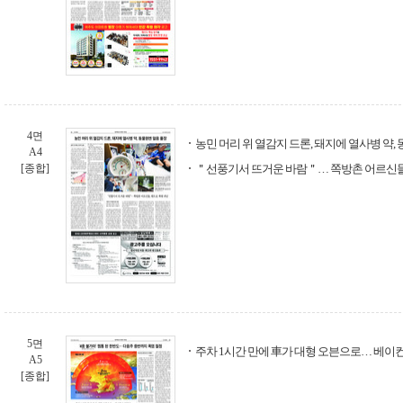
4면
농민 머리 위 열감지 드론, 돼지에 열사병 약,
A4
[종합]
＂선풍기서 뜨거운 바람＂… 쪽방촌 어르신들
5면
주차 1시간 만에 車가 대형 오븐으로… 베이
A5
[종합]