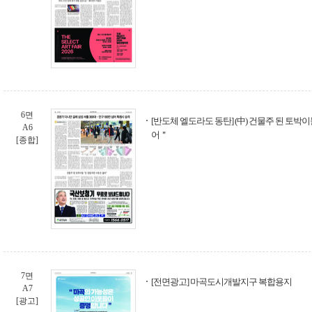
6면
[반도체 엘도라도 동탄] (中) 건물주 된 토박
A6
어＂
[종합]
7면
[전면광고] 마곡도시개발지구 복합용지
A7
[광고]