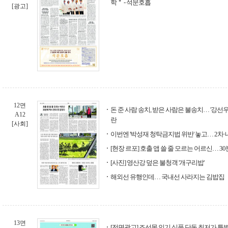
학＂ - 석문호흡
[광고]
12면
돈 준 사람 송치, 받은 사람은 불송치… '강선우
A12
란
[사회]
이번엔 '박성재 청탁금지법 위반' 놓고… 2차
[현장 르포] 호출 앱 쓸 줄 모르는 어르신… 3
[사진] 영산강 덮은 불청객 '개구리밥'
해외선 유행인데… 국내선 사라지는 김밥집
13면
[전면광고] 조선몰 인기 식품 단독 최저가 특