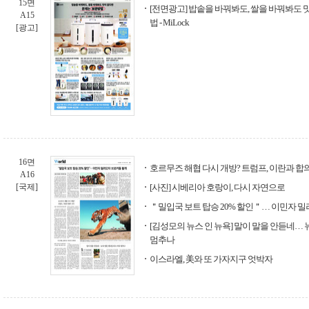
15면
[전면광고] 밥솥을 바꿔봐도, 쌀을 바꿔봐도 
A15
법 - MiLock
[광고]
16면
호르무즈 해협 다시 개방? 트럼프, 이란과 합
A16
[국제]
[사진] 시베리아 호랑이, 다시 자연으로
＂밀입국 보트 탑승 20% 할인＂… 이민자 
[김성모의 뉴스 인 뉴욕] 말이 말을 안듣네… 
멈추나
이스라엘, 美와 또 가자지구 엇박자