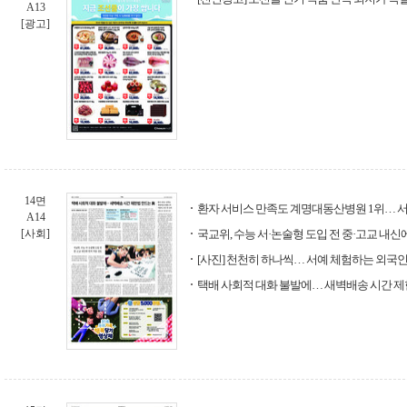
A13
[광고]
14면
환자 서비스 만족도 계명대동산병원 1위… 서울대
A14
[사회]
국교위, 수능 서·논술형 도입 전 중·고교 내신
[사진] 천천히 하나씩… 서예 체험하는 외국
택배 사회적 대화 불발에… 새벽배송 시간 제