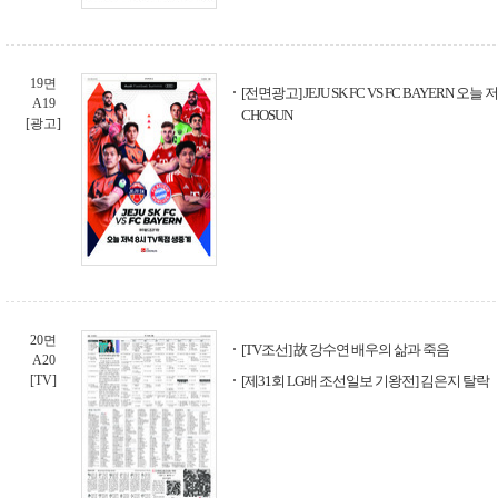
19면
[전면광고] JEJU SK FC VS FC BAYERN 오늘 
A19
CHOSUN
[광고]
20면
[TV조선] 故 강수연 배우의 삶과 죽음
A20
[TV]
[제31회 LG배 조선일보 기왕전] 김은지 탈락