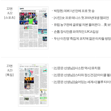
22면
박정현, 데뷔 1년 만에 프로 첫 승
A22
[스포츠]
[사진] 女 프로 테니스 첫 2010년대생 챔피언
유럽 농구판에 글로벌 자본 몰려온다… 美 보
손톱 장식만큼 파격적인 LPGA 입성
두산 이진영 '족집게 코치'에 젊은 타자들 방
23면
[신문은 선생님] [사소한 역사] 유치원
A23
[특집]
[신문은 선생님] [스타와 정신건강] 마이클 펠
[신문은 선생님] [숨어있는 세계사] 블루 타이