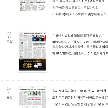
軍, '빈총 경계' 지침 내린 1군단장 직무 배제
광주·세종 등 11곳 최고기온 갈아치워
비거주 1주택, 시가 20억부터 종부세 확 는다
2면
＂절세 가능한 덜 똘똘한 한채로 몰릴 것＂
A2
[종합]
[바로잡습니다] 7월 27일 자 B4면 '아마존 넘
영토 확장' 기사에 포함된 '미국 유통점에 입점
'세 낀 집' 팔라고 세금 압박… 정작 토허제에 
3면
월세 세액공제 확대… 1000만원→1200만원
A3
[종합]
26억 목동 공동명의 비거주 아파트, 종부세 6
10년 거주 강남 '똘똘한 한 채' 양도세 3년 뒤 