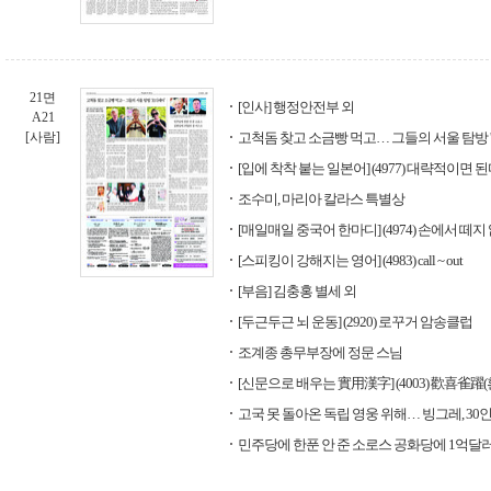
21면
[인사] 행정안전부 외
A21
[사람]
고척돔 찾고 소금빵 먹고… 그들의 서울 탐방 
[입에 착착 붙는 일본어] (4977) 대략적이면 
조수미, 마리아 칼라스 특별상
[매일매일 중국어 한마디] (4974) 손에서 떼지
[스피킹이 강해지는 영어] (4983) call ~ out
[부음] 김충홍 별세 외
[두근두근 뇌 운동] (2920) 로꾸거 암송클럽
조계종 총무부장에 정문 스님
[신문으로 배우는 實用漢字] (4003) 歡喜雀躍
고국 못 돌아온 독립 영웅 위해… 빙그레, 30인
민주당에 한푼 안 준 소로스 공화당에 1억달러