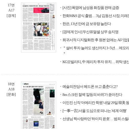
17면
[사진] 폭염에 남성용 화장품 판매 급증
A17
[경제]
한화M&S 공식 출범… 3남 김동선 사장, 미
한은, 13년 만에 금 보유량 늘린다
[경제계 인사] 두산퓨얼셀 상무 송지영
희귀서적 디지털화한 후 원본 없애는 AI기업
＂설비 투자 늘려도 생산까지 3~5년… 메모리
＂
KG모빌리티, 中 체리차 투자 유치… 위탁 생
18면
예술의전당서 헤드폰 쓰고 춤춘다고?
A18
[문화]
8m 스크린 절벽 '갈등의 바위'가 쏟아진다
이민진 신작 '아메리칸 학원' 내달 29일 韓美 
[一事一言] 서울 도심으로 떠나는 '세계 여행'
선생님 짝사랑하던 '하이킥 윤호'… 범죄 스