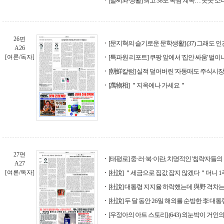
[날씨와 생활] 최고 38도 폭염 계속… 곳곳 소
26면
[문지혁의 슬기로운 문학생활] (37) 그래도 
A26
[여론/독자]
[특파원 리포트] 쿠팡 앞에서 '집안 싸움' 벌이
[朝鮮칼럼] 실적 덮어버린 '자동매도 주식시장
[萬物相] ＂지옥에나 가세요＂
27면
[태평로] 중·러·북·이란, 치명적인 '침략자들의 
A27
[여론/독자]
[社說] ＂세금으로 집값 잡지 않겠다＂더니 
[社說] 대통령 지지율 하락했는데 與野 격차
[社說] 두 달 동안 26일 해외를 순방한 李 대통
[우정아의 아트 스토리] (643) 외눈박이 거