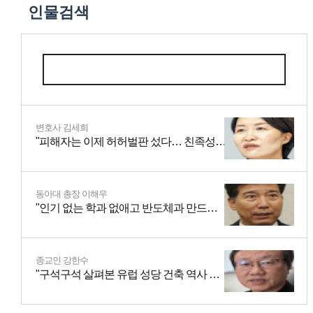
인물검색
변호사 김세희
"피해자는 이제 허허벌판 섰다… 친족성폭력·스토킹…"
동아대 총장 이해우
"인기 없는 학과 없애고 반도체과 만드니, 학생들 늘더라"
종교인 강한수
"구석구석 살펴본 유럽 성당 건축 역사 정리했죠"