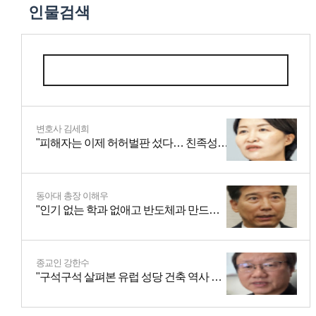
인물검색
변호사 김세희
"피해자는 이제 허허벌판 섰다… 친족성폭력·스토킹…"
동아대 총장 이해우
"인기 없는 학과 없애고 반도체과 만드니, 학생들 늘더라"
종교인 강한수
"구석구석 살펴본 유럽 성당 건축 역사 정리했죠"