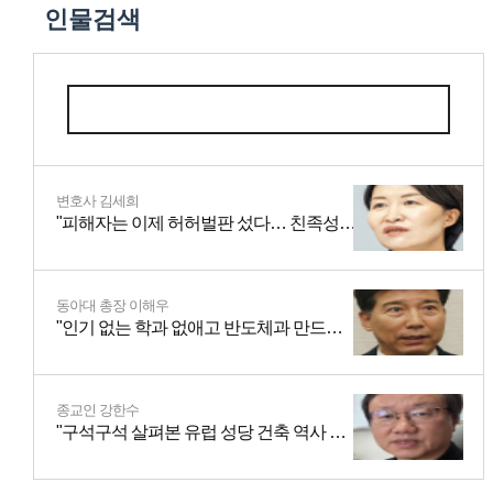
인물검색
변호사 김세희
"피해자는 이제 허허벌판 섰다… 친족성폭력·스토킹…"
동아대 총장 이해우
"인기 없는 학과 없애고 반도체과 만드니, 학생들 늘더라"
종교인 강한수
"구석구석 살펴본 유럽 성당 건축 역사 정리했죠"