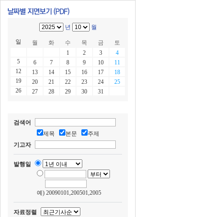
년
월
일
월
화
수
목
금
토
1
2
3
4
5
6
7
8
9
10
11
12
13
14
15
16
17
18
19
20
21
22
23
24
25
26
27
28
29
30
31
검색어
제목
본문
주제
기고자
발행일
예) 20090101,200501,2005
자료정렬