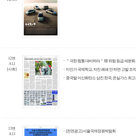
12면
＂극한 찜통 대비하라＂ 韓 위험 등급 세분화…
A12
[사회]
미인가 국제학교, 자진 폐쇄 안 하면 고발 조
중국발 이산화탄소 삼킨 한국, 온실가스 최고
13면
[전면광고] 서울국제정원박람회
A13