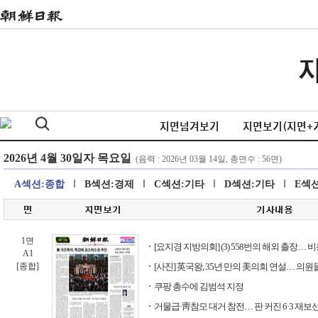
지면넘겨보기
지면보기(지면+
A섹션:종합
B섹션:경제
C섹션:기타
D섹션:기타
E섹
1면
[요지경 지방의회] (3) 558번의 해외 출장… 
A1
[종합]
[사진] 英국왕, 35년 만의 美의회 연설… 의원
쿠팡 총수에 김범석 지정
거물급·靑참모 대거 참전… 판 커진 6·3 재보