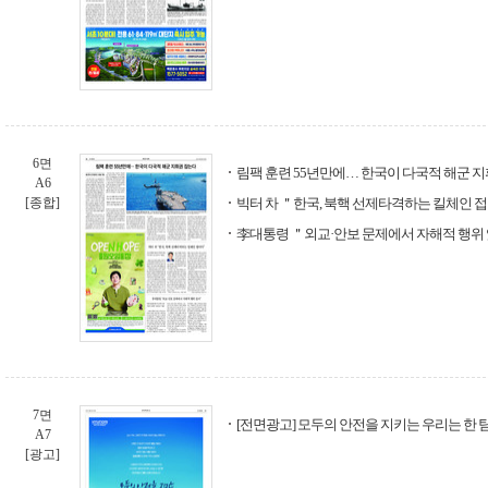
6면
림팩 훈련 55년만에… 한국이 다국적 해군 
A6
[종합]
빅터 차 ＂한국, 북핵 선제타격하는 킬체인 
李대통령 ＂외교·안보 문제에서 자해적 행위
7면
[전면광고] 모두의 안전을 지키는 우리는 한 
A7
[광고]