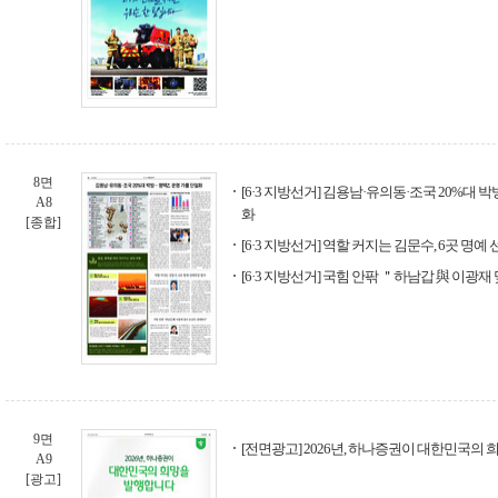
8면
[6·3 지방선거] 김용남·유의동·조국 20%대 
A8
화
[종합]
[6·3 지방선거] 역할 커지는 김문수, 6곳 명예
[6·3 지방선거] 국힘 안팎 ＂하남갑 與 이광
9면
[전면광고] 2026년, 하나증권이 대한민국의
A9
[광고]