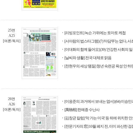
25면
[리빙포인트] 녹슨 가위에는 토마토 케첩
A25
[여론/독자]
[서아람의 법스타그램] (7) '마담뚜'는 없다, 
[이대화의 함께 들어요] (39) '건강한 사회의 일
[날씨와 생활] 전국 대체로 맑음
[천현우의 세상 땜질] 청년 숙련공 육성 안 
26면
[이응준의 과거에서 보내는 엽서] (64) 이승
A26
[여론/독자]
[萬物相] 한예종 수난사
[김창균 칼럼] '막 가는 미국' 등 뒤에 위치한 
[전문기자의 窓] 10월 폐지 전, 이미 파산한 검