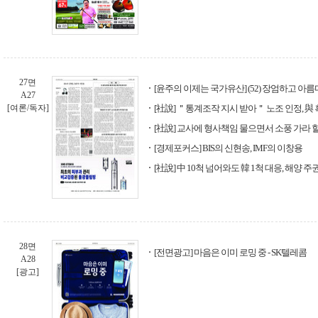
27면
[윤주의 이제는 국가유산] (52) 장엄하고 
A27
[여론/독자]
[社說] ＂통계조작 지시 받아＂ 노조 인정, 與
[社說] 교사에 형사책임 물으면서 소풍 가라 할
[경제포커스] BIS의 신현송, IMF의 이창용
[社說] 中 10척 넘어와도 韓 1척 대응, 해양 주
28면
[전면광고] 마음은 이미 로밍 중 - SK텔레콤
A28
[광고]