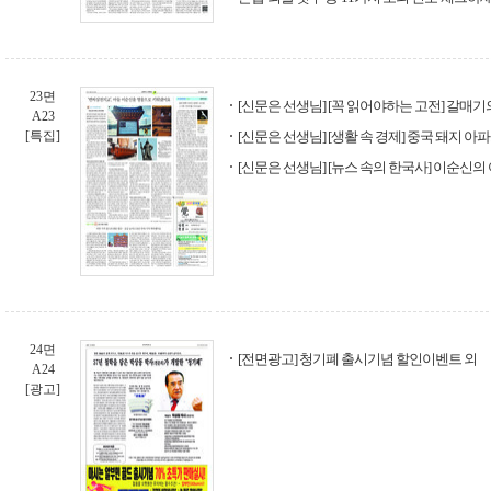
23면
[신문은 선생님] [꼭 읽어야하는 고전] 갈매기
A23
[특집]
[신문은 선생님] [생활 속 경제] 중국 돼지 아
[신문은 선생님] [뉴스 속의 한국사] 이순신의
24면
[전면광고] 청기폐 출시기념 할인이벤트 외
A24
[광고]