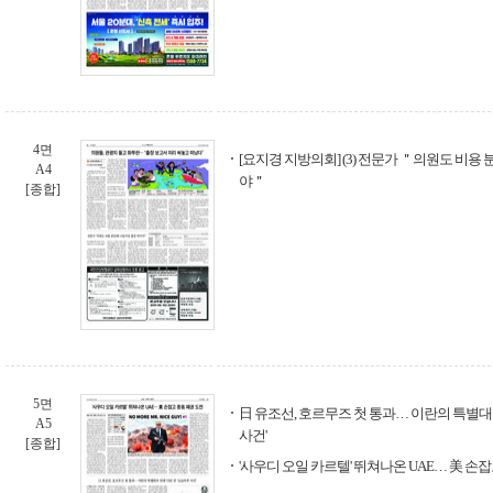
4면
[요지경 지방의회] (3) 전문가 ＂의원도 비용
A4
야＂
[종합]
5면
日 유조선, 호르무즈 첫 통과… 이란의 특별대우
A5
사건'
[종합]
'사우디 오일 카르텔' 뛰쳐나온 UAE… 美 손