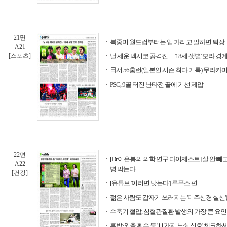
21면
북중미 월드컵부터는 입 가리고 말하면 퇴장
A21
[스포츠]
날 세운 멕시코 공격진… '18세 샛별' 모라 경
日서 56홈런(일본인 시즌 최다 기록) 무라카미,
PSG, 9골 터진 난타전 끝에 기선 제압
22면
[Dr.이은봉의 의학 연구 다이제스트] 살 안 
A22
병 막는다
[건강]
[유튜브 '이러면 낫는다'] 루푸스 편
젊은 사람도 갑자기 쓰러지는 '미주신경 실신'
수축기 혈압, 심혈관질환 발생의 가장 큰 요인
혼밥·외출 횟수 등 '11가지 노쇠 신호' 체크하