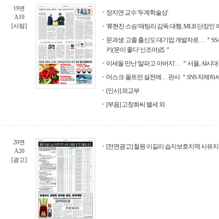
19면
장지연 교수 '두계학술상'
A19
[사람]
'류현진 스승' 매팅리 감독 대행, MLB 단장인
문과생·고졸 출신도 대기업 개발자로… ＂SSA
키('운이 좋다' 신조어)죠＂
이세돌 만난 '알파고 아버지'… ＂서울, AI시대
머스크·올트먼 설전에… 판사 ＂SNS 자제하
[인사] 외교부
[부음] 고창희씨 별세 외
20면
[전면광고] 철원 이길리 습지보호지역 사유지 
A20
[광고]