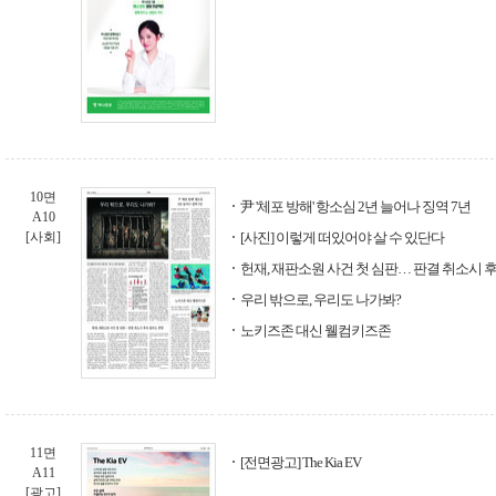
10면
尹 '체포 방해' 항소심 2년 늘어나 징역 7년
A10
[사회]
[사진] 이렇게 떠있어야 살 수 있단다
헌재, 재판소원 사건 첫 심판… 판결 취소시 
우리 밖으로, 우리도 나가봐?
노키즈존 대신 웰컴키즈존
11면
[전면광고] The Kia EV
A11
[광고]