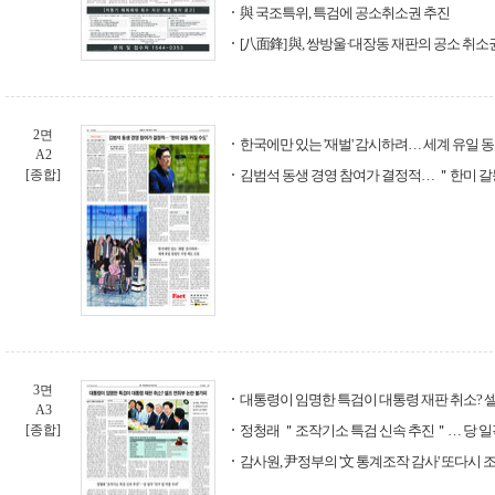
與 국조특위, 특검에 공소취소권 추진
[八面鋒] 與, 쌍방울·대장동 재판의 공소 취소권
2면
한국에만 있는 '재벌' 감시하려… 세계 유일 
A2
[종합]
김범석 동생 경영 참여가 결정적… ＂한미 갈
3면
대통령이 임명한 특검이 대통령 재판 취소? 
A3
[종합]
정청래 ＂조작기소 특검 신속 추진＂… 당 일
감사원, 尹정부의 '文 통계조작 감사' 또다시