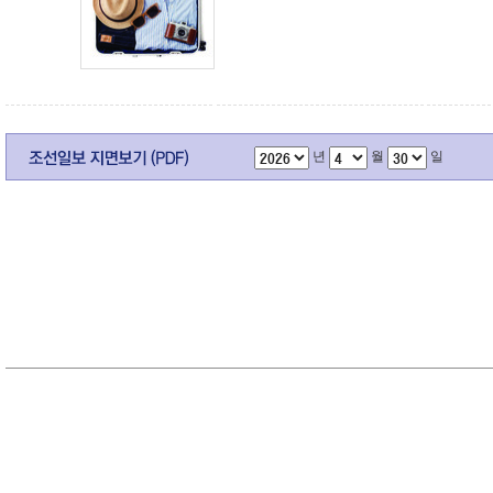
년
월
일