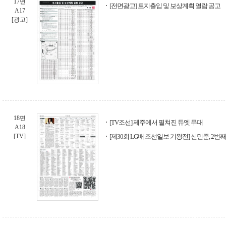
17면
[전면광고] 토지출입 및 보상계획 열람 공고
A17
[광고]
18면
[TV조선] 제주에서 펼쳐진 듀엣 무대
A18
[TV]
[제30회 LG배 조선일보 기왕전] 신민준, 2번