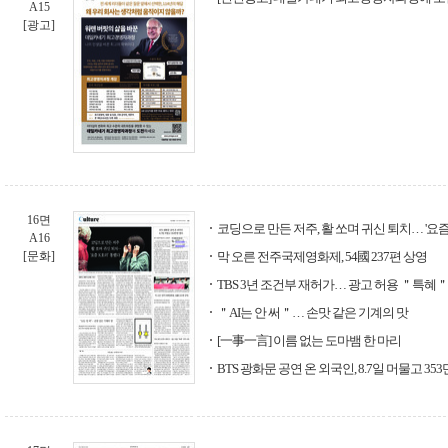
A15
[광고]
16면
코딩으로 만든 저주, 활 쏘며 귀신 퇴치… '요즘
A16
[문화]
막 오른 전주국제영화제, 54國 237편 상영
TBS 3년 조건부 재허가… 광고 허용 ＂특혜＂
＂AI는 안 써＂… 손맛 같은 기계의 맛
[一事一言] 이름 없는 도마뱀 한 마리
BTS 광화문 공연 온 외국인, 8.7일 머물고 35