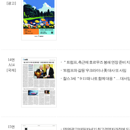
[광고]
14면
＂트럼프, 측근에 호르무즈 봉쇄 연장 준비 
A14
[국제]
'트럼프와 갈등' 우크라이나 美 대사 또 사임
찰스 3세 ＂9·11 때 나토 함께 대응＂… 대서
15면
[전면광고] 데일카네기 최고경영자과정에 