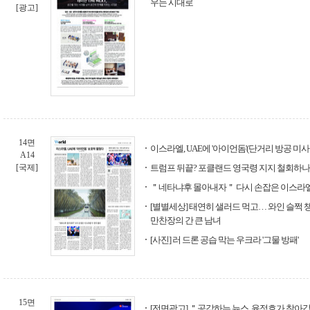
우는 시대로
[광고]
14면
이스라엘, UAE에 '아이언돔'(단거리 방공 미
A14
[국제]
트럼프 뒤끝? 포클랜드 영국령 지지 철회하나
＂네타냐후 몰아내자＂ 다시 손잡은 이스라엘
[별별세상] 태연히 샐러드 먹고… 와인 슬쩍 
만찬장의 간 큰 남녀
[사진] 러 드론 공습 막는 우크라 '그물 방패'
15면
[전면광고] ＂공감하는 뉴스, 윤정호가 찾아갑니다