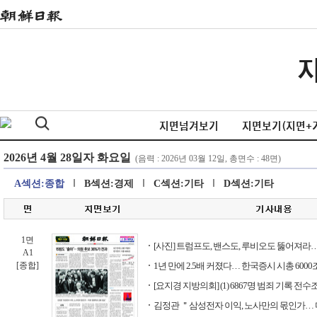
지면넘겨보기
지면보기(지면+
A섹션:종합
B섹션:경제
C섹션:기타
D섹션:기타
1면
[사진] 트럼프도, 밴스도, 루비오도 뚫어져라
A1
[종합]
1년 만에 2.5배 커졌다… 한국증시 시총 6000
[요지경 지방의회] (1) 6867명 범죄 기록 전수
김정관 ＂삼성전자 이익, 노사만의 몫인가…