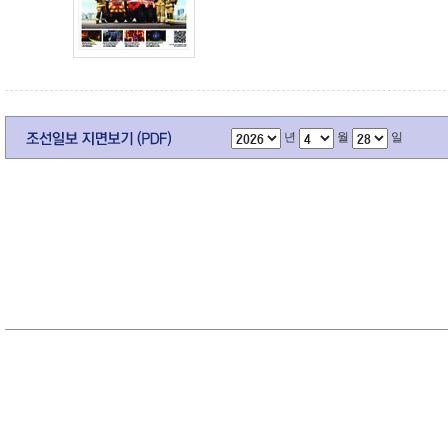
년
월
일