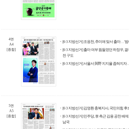
4면
[6·3 지방선거] 조응천, 추미애 맞서 출마… '
A4
[종합]
[6·3 지방선거] 출마 여부 뜸들였던 하정우, 
전 구도
[6·3 지방선거] 서울서 與野 지지율 좁혀지자
5면
[6·3 지방선거] 김영환 충북지사, 국민의힘 
A5
[종합]
[6·3 지방선거] 민주당, 李 측근 김용 공천 
남국