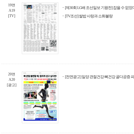
19면
[제30회 LG배 조선일보 기왕전] 잡을 수 없었
A19
[TV]
[TV조선] 쌀밥 사랑과 소화불량
20면
[전면광고] 일양 관절건강 뼈건강 골다공증
A20
[광고]