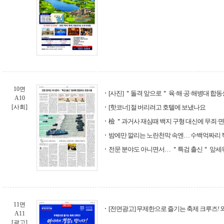
10면
[사진] ＂돌격 앞으로＂ 육·해·공·해병대 합
A10
[사회]
[핫코너] 절 버리려고 호텔에 보냈나요
檢 ＂과거사 재심때 백지 구형 대신에 무죄·면
밤에만 깔리는 노란천막 속엔… 수백억짜리
전문 분야도 아니면서… ＂특검 출신＂ 앞세
11면
[전면광고] 무제한으로 즐기는 축제 크루즈! 
A11
[광고]