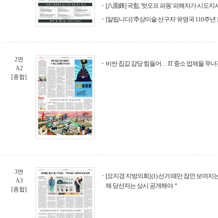
[八面鋒] 국힘, '컷오프 파동' 피해자가 시도지
[알립니다] '추상미술 선구자' 유영국 110주년
2면
비싼 칩값 감당 힘들어… IT 중소 업체들 무
A2
[종합]
3면
[요지경 지방의회] (1) 선거 때만 잠깐 보여지
A3
해 당선자는 상시 공개해야＂
[종합]