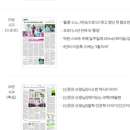
23면
'돌풍' 소노, 3연승으로 LG 꺾고 창단 첫 챔프
A23
[스포츠]
코르다, 2년 만에 또 '풍덩'
막판 스퍼트 위해 일주일에 241㎞(150마일) 
4안타 이정후, 이제는 '3할 타자'
24면
[신문은 선생님] [사소한 역사] 다리미
A24
[특집]
[신문은 선생님] [재미있는 과학] 에틸렌
[신문은 선생님] [철학·인문학 이야기] 인간