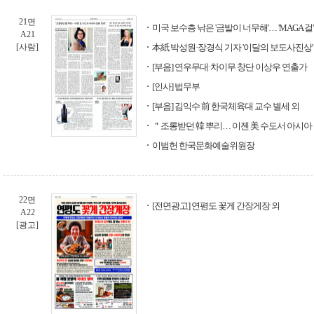
21면
미국 보수층 낚은 '금발이 너무해'… 'MAGA 걸'
A21
[사람]
本紙 박성원·장경식 기자 '이달의 보도사진상'
[부음] 연우무대·차이무 창단 이상우 연출가
[인사] 법무부
[부음] 김익수 前 한국체육대 교수 별세 외
＂조롱받던 韓 뿌리… 이젠 美 수도서 아시아
이범헌 한국문화예술위원장
22면
[전면광고] 연평도 꽃게 간장게장 외
A22
[광고]