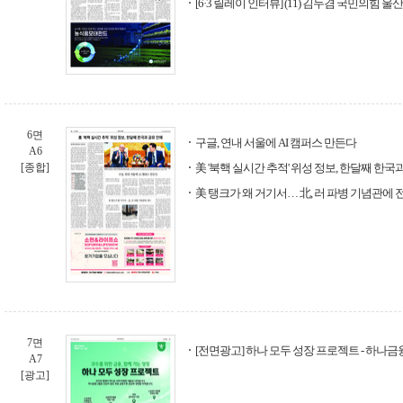
[6·3 릴레이 인터뷰] (11) 김두겸 국민의힘 
6면
구글, 연내 서울에 AI 캠퍼스 만든다
A6
[종합]
美 '북핵 실시간 추적' 위성 정보, 한달째 한국
美 탱크가 왜 거기서… 北, 러 파병 기념관에 
7면
[전면광고] 하나 모두 성장 프로젝트 - 하나
A7
[광고]