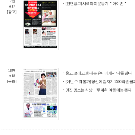
17면
[전면광고] 시력회복 운동기 ＂아이존＂
A17
[광고]
18면
웃고, 설레고, 화내는 유미에게서 '나'를 봤다
A18
[문화]
[이번 주 뭐 볼까] 당신이 갑자기 1500억원 
맛집·명소는 식상… '무계획' 여행 예능 뜬다