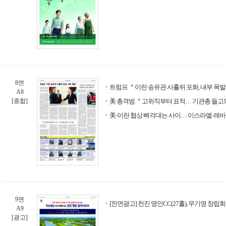
8면
트럼프 ＂이란 송유관 사흘뒤 포화, 내부 폭
A8
[종합]
美 총격범 ＂고위직부터 표적… 기관총 들고
美·이란 협상 삐걱대는 사이… 이스라엘·레바
9면
[전면광고] 천진 명인CC(27홀), 무기명 창립회
A9
[광고]