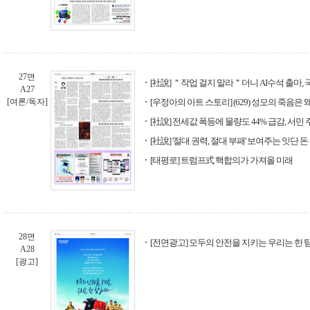
27면
[社說] ＂작업 걸지 말라＂더니 AI수석 출마, 
A27
[여론/독자]
[우정아의 아트 스토리] (629) 성모의 죽음은
[社說] 전세값 폭등에 물량도 44% 급감, 서민
[社說] '절대 권력, 절대 부패' 보여주는 잇단 
[태평로] 트럼프式 핵합의가 가져올 미래
28면
[전면광고] 모두의 안전을 지키는 우리는 한 
A28
[광고]