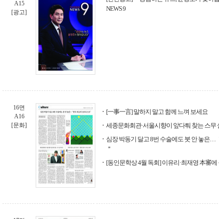
A15
NEWS 9
[광고]
16면
[一事一言] 말하지 말고 함께 느껴 보세요
A16
[문화]
세종문화회관·서울시향이 앞다퉈 찾는 스무 
심장 박동기 달고 8번 수술에도 붓 안 놓은
＂
[동인문학상 4월 독회] 이유리·최재영 本審에