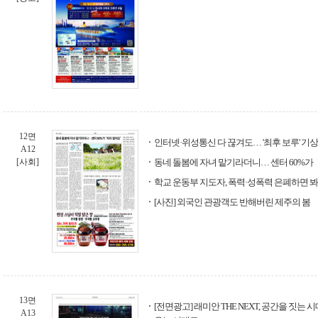
12면
인터넷·위성통신 다 끊겨도… '최후 보루' 기상
A12
[사회]
동네 돌봄에 자녀 맡기라더니… 센터 60%가
학교 운동부 지도자, 폭력·성폭력 은폐하면 
[사진] 외국인 관광객도 반해버린 제주의 봄
13면
[전면광고] 래미안 THE NEXT, 공간을 짓는
A13