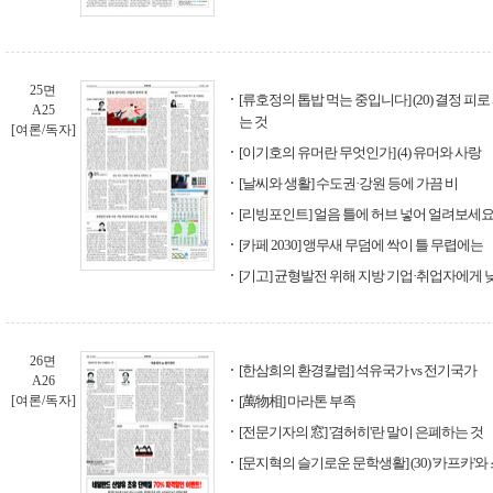
25면
[류호정의 톱밥 먹는 중입니다] (20) 결정 피로
A25
는 것
[여론/독자]
[이기호의 유머란 무엇인가] (4) 유머와 사랑
[날씨와 생활] 수도권·강원 등에 가끔 비
[리빙포인트] 얼음 틀에 허브 넣어 얼려보세
[카페 2030] 앵무새 무덤에 싹이 틀 무렵에는
[기고] 균형발전 위해 지방 기업·취업자에게 
26면
[한삼희의 환경칼럼] 석유국가 vs 전기국가
A26
[여론/독자]
[萬物相] 마라톤 부족
[전문기자의 窓] '겸허히'란 말이 은폐하는 것
[문지혁의 슬기로운 문학생활] (30) '카프카'