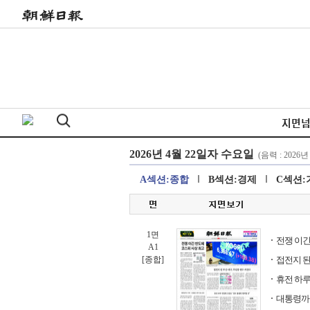
지면
A섹션:종합
B섹션:경제
C섹션:
1면
전쟁 이긴
A1
[종합]
접전지 된
휴전 하루
대통령까