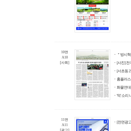
10면
＂방시혁 
A10
[사회]
[사진] 
[서초동 2
홈플러스
화물연대 
'억' 소
11면
[전면광고
A11
[광고]