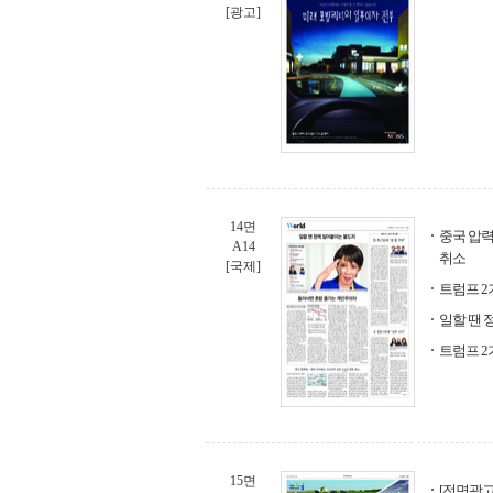
[광고]
14면
중국 압력
A14
취소
[국제]
트럼프 2
일할 땐 
트럼프 2
15면
[전면광고