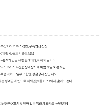
부정거래 의혹＂ 경찰, 구속영장 신청
전국에 황사, 눈도 가슴도 답답
5시] AI가 만든 '유령 판례'에 헌재까지 골머리
 익스프레스 우선협상대상자에 하림 계열 NS홈쇼핑
투쟁 격화… 일부 조합원 경찰청사 진입 시도
리 나는 성과급에 '반도체 셔세권'(셔틀버스+역세권)이 뜨겁다
] 신한과 JCB의 첫 번째 일본 특화 체크카드 - 신한은행