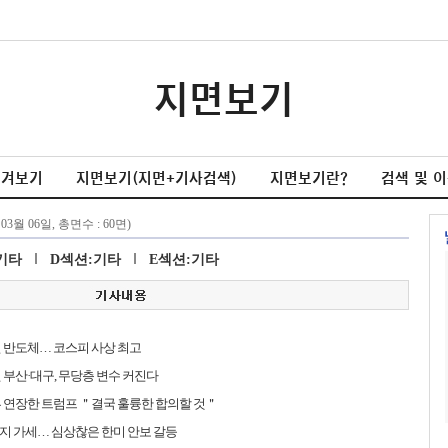
지면보기
넘겨보기
지면보기(지면+기사검색)
지면보기란?
검색 및 
기타
D섹션:기타
E섹션:기타
 반도체… 코스피 사상 최고
 부산·대구, 무당층 변수 커진다
 연장한 트럼프 ＂결국 훌륭한 합의할 것＂
지 가세… 심상찮은 한미 안보 갈등