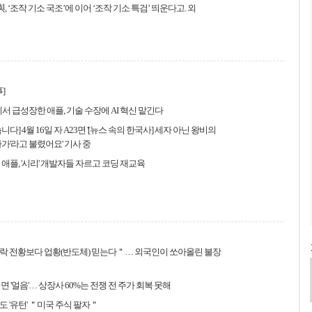
與, ‘조작 기소 국조’에 이어 ‘조작 기소 특검’ 띄운다고. 외
]
에서 급성장한 애플, 기술 수장에 AI 혁신 맡긴다
다] 4월 16일 자 A23면 '[뉴스 속의 한국사] 세자 아닌 왕비의
자가'라고 불렸어요' 기사 중
진 애플, '시리' 개발자들 자르고 코딩 재교육
락 전황보다 업황(반도체) 믿는다＂… 외국인이 쏘아올린 불장
면 '얼음'… 상장사 60%는 전쟁 전 주가 회복 못해
 '유턴' ＂미국 주식 팔자＂