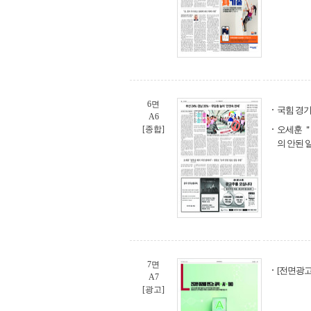
6면
국힘 경기
A6
[종합]
오세훈 
의 안된 
7면
[전면광고
A7
[광고]