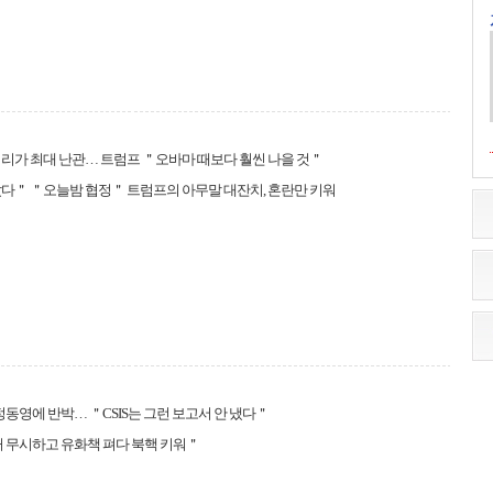
리가 최대 난관… 트럼프 ＂오바마 때보다 훨씬 나을 것＂
다＂ ＂오늘밤 협정＂ 트럼프의 아무말 대잔치, 혼란만 키워
 정동영에 반박… ＂CSIS는 그런 보고서 안 냈다＂
거 무시하고 유화책 펴다 북핵 키워＂