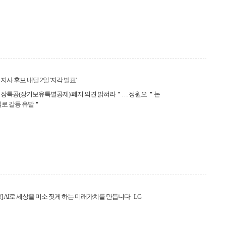
지사 후보 내달 2일 '지각 발표'
＂장특공(장기보유특별공제) 폐지 의견 밝혀라＂… 정원오 ＂논
일로 갈등 유발＂
] AI로 세상을 미소 짓게 하는 미래가치를 만듭니다 - LG