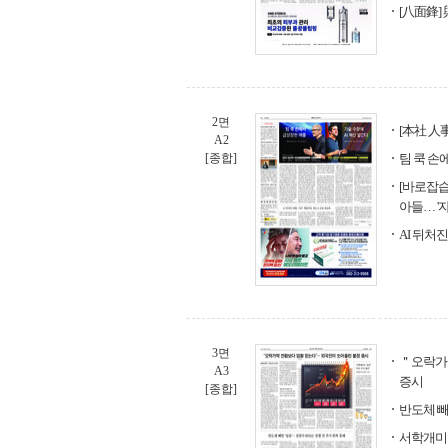
[八面鋒] 
2면
[本社 人事
A2
[종합]
팀 쿡 손
[바로잡습니
아들… '
AI 뒤처
3면
＂오락가
A3
증시
[종합]
반도체 빼
서학개미도