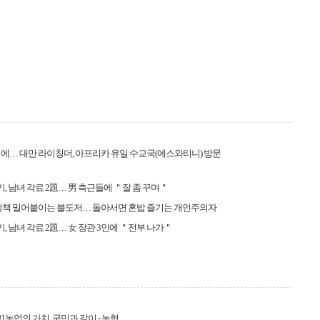
에… 대만 라이칭더, 아프리카 유일 수교국(에스와티니) 방문
기, 남녀 각료 2題… 男 측근들에 ＂잘 좀 꾸며＂
정책 밀어붙이는 불도저… 돌아서면 혼밥 즐기는 개인주의자
기, 남녀 각료 2題… 女 장관 3인에 ＂전부 나가＂
] 농업의 가치, 국민과 같이 - 농협