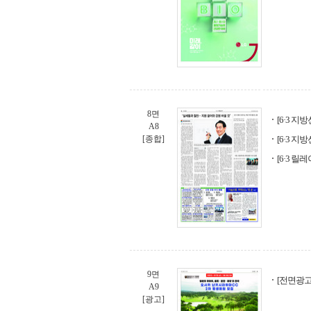
8면
[6·3 지
A8
[종합]
[6·3 
[6·3 릴
9면
[전면광고
A9
[광고]