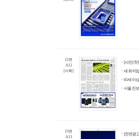
12면
[사진] 
A12
[사회]
새 최저
65세 이
서울 진보
13면
[전면광고
A13