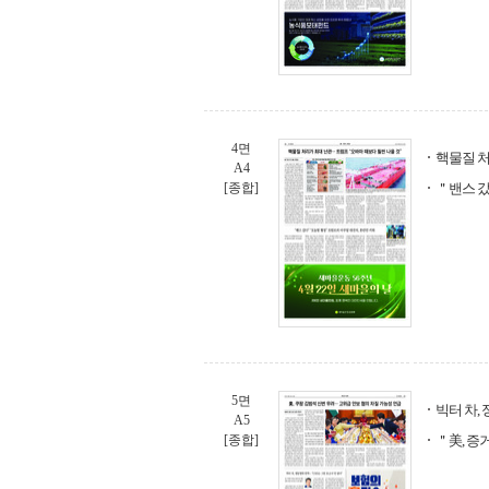
4면
핵물질 처
A4
[종합]
＂밴스 갔
5면
빅터 차,
A5
[종합]
＂美, 증