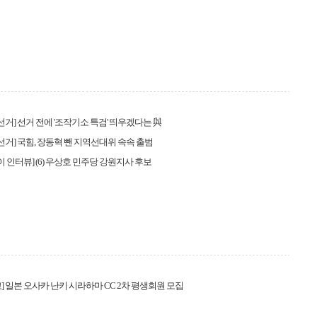
방선거] 선거 전에 '조작기소 특검' 띄우겠다는 與
지방선거] 국힘, 장동혁 뺀 지역선대위 속속 출범
레이 인터뷰] (6) 우상호 민주당 강원지사 후보
] 일본 오사카 난키 시라하마 CC 2차 평생회원 모집