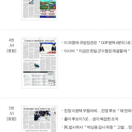
4면
이 와중에 국방장관은 ＂GOP 병력 4분의 1로
A4
[종합]
이시바 ＂지금은 한일 군수협정 체결할 때＂
5면
친청 이원택 무혐의에… 친명 후보 ＂왜 면죄
A5
[종합]
출마 후보지 5곳… 생각 복잡한 조국
與, 법사위서 ＂박상용 검사 위증＂ 고발… 