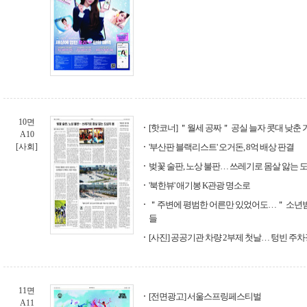
10면
[핫코너] ＂월세 공짜＂ 공실 늘자 콧대 낮춘
A10
[사회]
'부산판 블랙리스트' 오거돈, 8억 배상 판결
벚꽃 술판, 노상 불판… 쓰레기로 몸살 앓는 
'북한뷰' 애기봉 K관광 명소로
＂주변에 평범한 어른만 있었어도…＂ 소년
들
[사진] 공공기관 차량 2부제 첫날… 텅빈 주
11면
[전면광고] 서울스프링페스티벌
A11