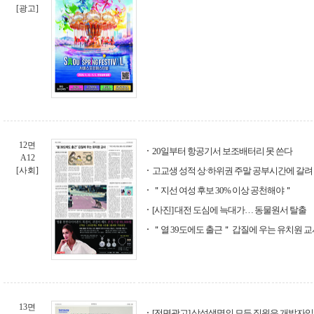
[광고]
12면
20일부터 항공기서 보조배터리 못 쓴다
A12
[사회]
고교생 성적 상·하위권 주말 공부시간에 갈려
＂지선 여성 후보 30% 이상 공천해야＂
[사진] 대전 도심에 늑대가… 동물원서 탈출
＂열 39도에도 출근＂ 갑질에 우는 유치원 교
13면
[전면광고] 삼성생명의 모든 직원은 개발자