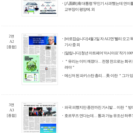
[八面鋒] 南 대통령 '무인기 사과'했는데 연이틀
교부장이 평양에. 외
2면
[바로잡습니다] 4월 2일 자 A12면 '빨리 오
A2
기사 중 외
[종합]
[알립니다] 청년 아트페어 '아시아프' 작가 1
＂유리는 이미 깨졌다… 전쟁 전으로는 회귀 불
려야＂
메신저 된 파키스탄 총리… 美·이란 ＂그가 
3면
파국 피했지만 종전까진 가시밭… 이란 ＂방
A3
[종합]
호르무즈 연다는데… 통과 가능 유조선 하루 5