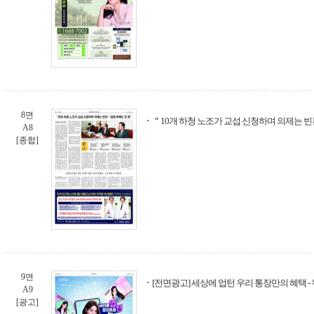
8면
＂10개 하청 노조가 교섭 신청하며 의제는 빈
A8
[종합]
9면
[전면광고] 세상에 업턴 우리 통장만의 혜택 
A9
[광고]