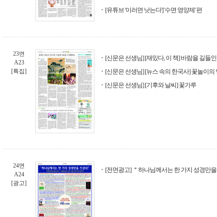
[유튜브 '이러면 낫는다'] '수면 영양제' 편
23면
[신문은 선생님] [재밌다, 이 책] 바람을 길들
A23
[특집]
[신문은 선생님] [뉴스 속의 한국사] 꽃놀이의
[신문은 선생님] [기후와 날씨] 꽃가루
24면
[전면광고] ＂하나님께서는 한 가지 성경만을
A24
[광고]