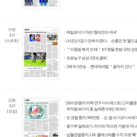
21면
매킬로이가 차린 '챔피언의 저녁'
A21
[스포츠]
[사진] 13경기 만에 터졌다… 손흥민 첫 '필드골
＂이종범 복귀 안 돼＂ KT 팬들 한밤 규탄 성
프로농구 삼성 5연속 꼴찌
2패 뒤 2연승… 현대캐피탈 ＂끝까지 간다＂
22면
[Dr.이은봉의 의학 연구 다이제스트] 고지혈증
A22
부작용 66가지 중 실제론 4개만 유의미
[건강]
손 관절 환자 300만명… 손, 덜 쓰기보다 바르
꽃가루 알레르기, 약 미리 먹으면 가볍게 지
심혈관질환자, LDL 콜레스테롤 수치 55로 '확