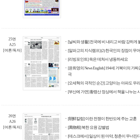
25면
[날씨와 생활] 전국에 비 내리고 바람 강하게 
A25
[여론/독자]
[알파고의 지식램프] (2) 한국인의 장점이 
[리빙포인트] 쑥은 데쳐서 냉동하세요
[윤희영의 News English] 194세 거북이의 
극
[오세혁의 극적인 순간] 고양이는 아파도 우
[부산에 가면] 황령산 정상에서 책을 나누는 
26면
[朝鮮칼럼] 이란 전쟁이 한반도에 주는 교훈
A26
[여론/독자]
[萬物相] 북한 요원 감별법
[데스크에서] 일상이 된 마약, 청춘이 무너진