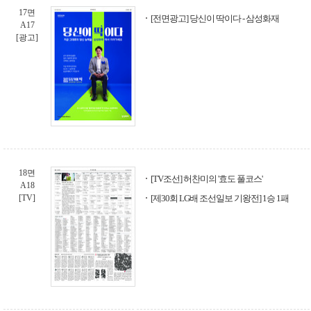
17면
[전면광고] 당신이 딱이다 - 삼성화재
A17
[광고]
18면
[TV조선] 허찬미의 '효도 풀코스'
A18
[TV]
[제30회 LG배 조선일보 기왕전] 1승 1패