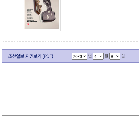
년
월
일