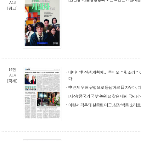
A13
[광고]
14면
네타냐후 전쟁 계획에… 루비오 ＂헛소리＂ 
A14
다
[국제]
中 견제 위해 유럽으로 동남아로 日 자위대, 
[사진] '중국의 국부' 쑨원 묘 찾은 대만 국민
이란서 격추돼 실종된 미군, 심장 박동 소리