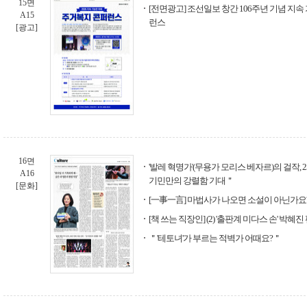
15면
[전면광고] 조선일보 창간 106주년 기념 지
A15
런스
[광고]
16면
'발레 혁명가'(무용가 모리스 베자르)의 걸작, 
A16
기민만의 강렬함 기대＂
[문화]
[一事一言] 마법사가 나오면 소설이 아닌가요
[책 쓰는 직장인] (2) '출판계 미다스 손' 박
＂'테토녀'가 부르는 적벽가 어때요?＂