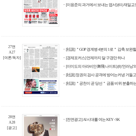
[이응준의 과거에서 보내는 엽서] (61) 재일교포
27면
[社說] ＂GOP 경계병 4분의 1로＂ 감축 보완
A27
[여론/독자]
[경제포커스] 언제까지 달 구경만 하나
[이미도의 아라비안 舞飛 나이트] (8) '언러닝'의
[社說] 정권의 검사 공격에 방어는커녕 거들고
[社說] ＂공천이 곧 당선＂ 금품 비위 분출하
28면
[전면광고] AI 시대를 여는 KEY - SK
A28
[광고]