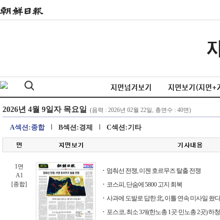
지면넘겨보기
지면보기(지면+
A섹션:종합
B섹션:경제
C섹션:기타
1면
멈춰선 전쟁, 이젠 호르무즈 탈출 전쟁
A1
[종합]
코스피, 단숨에 5800 고지 회복
사과에 도발로 답한 北, 이틀 연속 미사일 쐈
포스코, 최소 3개(한노총 1곳·민노총 2곳) 