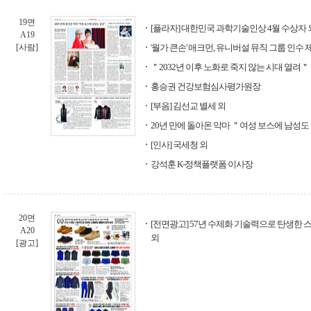
19면
[플라자] 대한민국 과학기술인상 4월 수상자 
A19
[사람]
'월가 큰손' 애크먼, 유니버설 뮤직 그룹 인수 
＂2032년 이후 노화로 죽지 않는 시대 열려＂
홍승권 건강보험심사평가원장
[부음] 김선교 별세 외
20년 만에 돌아온 악마 ＂여성 보스에 남성도
[인사] 국세청 외
강석훈 K-정책플랫폼 이사장
20면
[전면광고] 57년 수제화 기술력으로 탄생한 
A20
외
[광고]