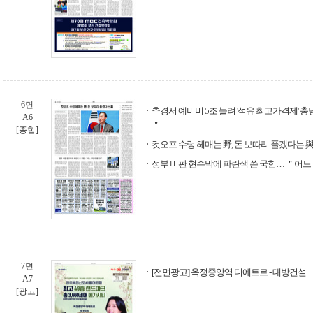
6면
추경서 예비비 5조 늘려 '석유 최고가격제' 
A6
＂
[종합]
컷오프 수렁 헤매는 野, 돈 보따리 풀겠다는 
정부 비판 현수막에 파란색 쓴 국힘… ＂어느
7면
[전면광고] 옥정중앙역 디에트르 - 대방건설
A7
[광고]