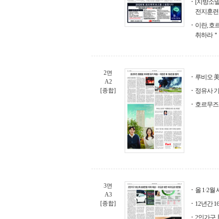
[지방소멸 
전지훈련
이란, 호
취하라＂
2면
루비오 
A2
[종합]
정유사 기
호르무즈 
3면
올 1·2월
A3
[종합]
12년간 1
2인가구 