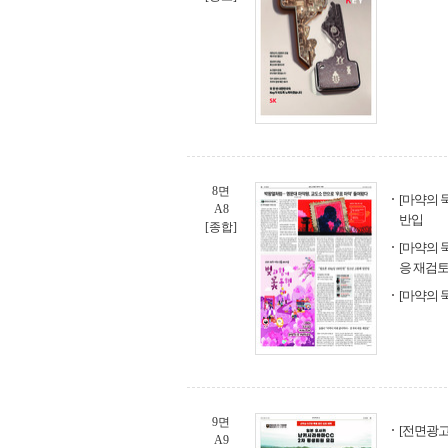
8면
[마약의 둑
A8
반입
[종합]
[마약의 
응 재검
[마약의 
9면
[전면광고
A9