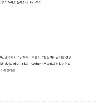
] 퇴직연금은 결국 하나 - 하나은행
500만원까지 가격 낮췄다… 드론 요격할 싼 미사일 개발 경쟁
격용 장거리 미사일 배치… '방어 때만 무력행사' 원칙 전환점
해 카운트다운