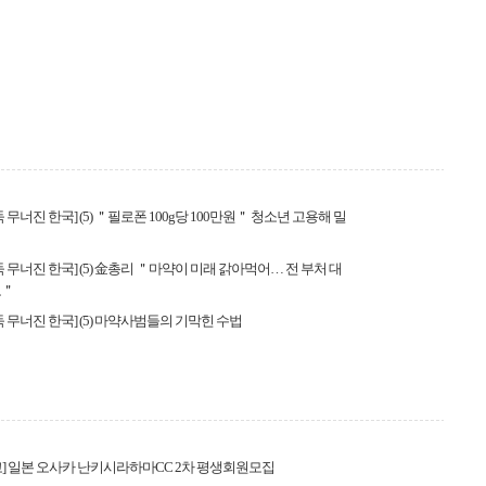
 무너진 한국] (5) ＂필로폰 100g당 100만원＂ 청소년 고용해 밀
둑 무너진 한국] (5) 金총리 ＂마약이 미래 갉아먹어… 전 부처 대
토＂
둑 무너진 한국] (5) 마약사범들의 기막힌 수법
] 일본 오사카 난키시라하마CC 2차 평생회원모집