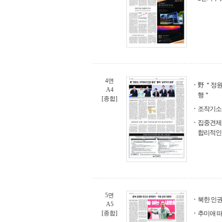
4면
野 ＂정원
A4
행＂
[종합]
조작기소 
집중견제 
합리적인
5면
북한 인권
A5
[종합]
추미애 