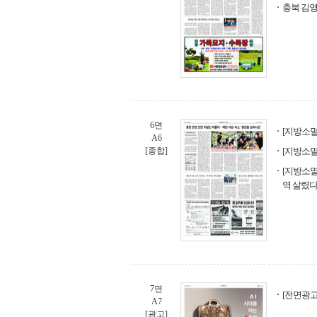
충북 김영
6면
[지방소멸 
A6
[종합]
[지방소멸
[지방소멸
역 살렸
7면
[전면광고]
A7
[광고]