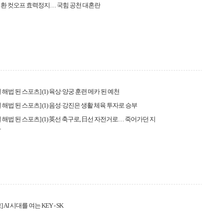
환 컷오프 효력정지… 국힘 공천 대혼란
해법 된 스포츠] (1) 육상·양궁 훈련 메카 된 예천
 해법 된 스포츠] (1) 음성·강진은 생활 체육 투자로 승부
 해법 된 스포츠] (1) 英선 축구로, 日선 자전거로… 죽어가던 지
다
 AI 시대를 여는 KEY - SK