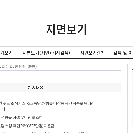
지면보기
넘겨보기
지면보기(지면+기사검색)
지면보기란?
검색 및 
 與 주도 '조작기소 국조 특위', 쌍방울·대장동 사건 위주로 유리한
. 외
뚫은 환율, 5100 무너진 코스피
전쟁 추경' 국민 70%(3577만명) 지원금