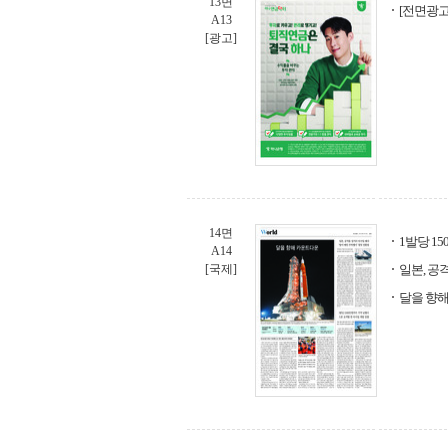
13면
[전면광고
A13
[광고]
14면
1발당 1
A14
[국제]
일본, 공
달을 향