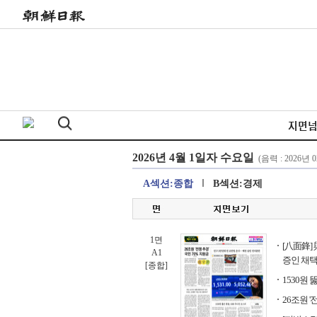
지면
A섹션:종합
B섹션:경제
1면
[八面鋒]
A1
증인 채택
[종합]
1530원 
26조원 '