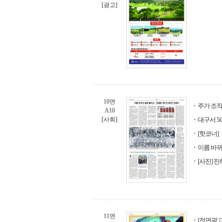
[광고]
10면
주가 조작
A10
[사회]
대구서 5
[핫코너]
이름 바뀌
[사진] 진
11면
[전면광고