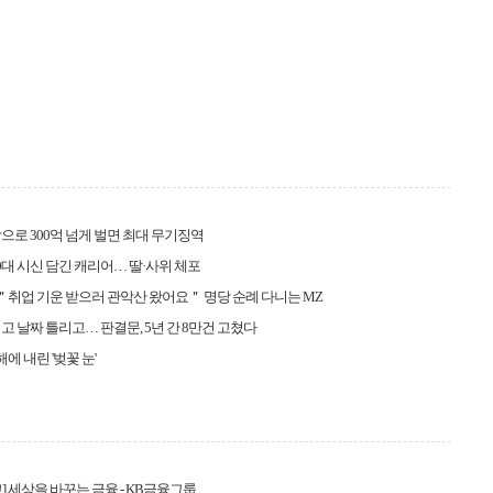
으로 300억 넘게 벌면 최대 무기징역
0대 시신 담긴 캐리어… 딸·사위 체포
 ＂취업 기운 받으러 관악산 왔어요＂ 명당 순례 다니는 MZ
고 날짜 틀리고… 판결문, 5년 간 8만건 고쳤다
해에 내린 '벚꽃 눈'
] 세상을 바꾸는 금융 - KB금융그룹