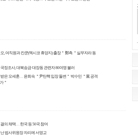
오, 여직원과 칸쿤(멕시코 휴양지) 출장＂ 鄭측 ＂실무자라 동
국정조사, 대북송금·대장동 관련자 80여명 불러
받은 오세훈… 윤희숙 ＂尹탄핵 입장 돌변＂ 박수민 ＂黨 공격
가＂
결의 채택… 한국 등 50국 참여
떠난 법사위원장 자리에 서영교