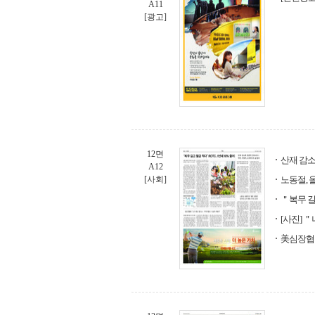
A11
[광고]
12면
산재 감소
A12
[사회]
노동절, 
＂복무 길고
[사진] 
美심장협