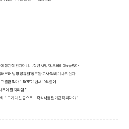
에 장관직 건다더니… 작년 사망자, 오히려 3% 늘었다
올해부터 '법정 공휴일' 공무원·교사·택배 기사도 쉰다
 월급 적다＂ ROTC, 1년새 10% 줄어
＂나무야 잘 자라렴＂
회 ＂고기 대신 콩으로… 즉석식품은 가급적 피해야＂