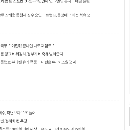
해법 된 스포츠] (1) 인구 5만인데 연 12만명 온다… 예천 살린
르무즈 해협 통행세 징수 승인… 트럼프, 동맹에 ＂직접 석유 쟁
美국무 ＂이란戰 끝나면 나토 재검토＂
름 탱크 비워질라, 정부가 비축유 빌려준다
통행료 부과땐 유가 폭등… 이란은 年 150조원 챙겨
 세수, 작년보다 10조 늘어
6번, 정례화 된 추경
月소득 630만원 이하 대상… 수도권 10만·비수도권 15만원