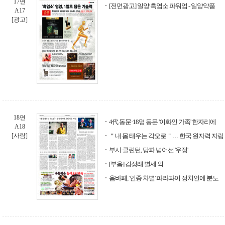
17면
[전면광고] 일양 흑염소 파워업 - 일양약품
A17
[광고]
18면
4代 동문·18명 동문 '이화인 가족' 한자리에
A18
[사람]
＂내 몸 태우는 각오로＂… 한국 원자력 자립
부시·클린턴, 당파 넘어선 '우정'
[부음] 김정래 별세 외
음바페, '인종 차별' 파라과이 정치인에 분노