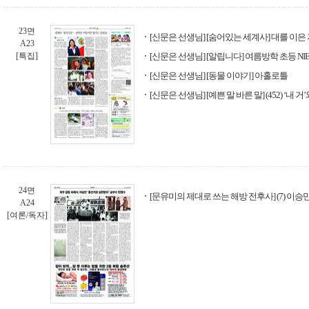
23면
[신문은 선생님] [숨어있는 세계사] 대를 이
A23
[특집]
[신문은 선생님] [알립니다] 여름방학 초등 NI
[신문은 선생님] [동물 이야기] 아홀로틀
[신문은 선생님] [예쁜 말 바른 말] (452) ‘내 거’
24면
[문유미의 제대로 쓰는 해방 전후사] (7) 이
A24
[여론/독자]