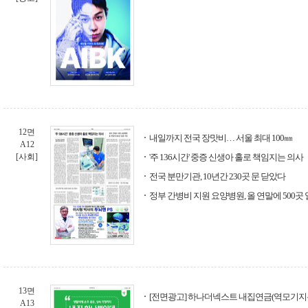
12면
내일까지 전국 장맛비… 서울 최대 100㎜
A12
[사회]
'주 136시간' 중증 신생아 홀로 책임지는 의사
전국 분만기관, 10년간 230곳 문 닫았다
정부 간병비 지원 요양병원, 올 연말에 500곳
13면
[전면광고] 하나더넥스트 내집연금(역모기지론
A13