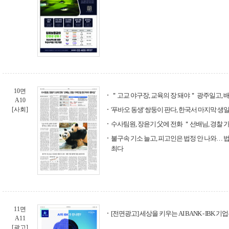
10면
＂고교 야구장, 교육의 장 돼야＂ 광주일고, 
A10
[사회]
'푸바오 동생' 쌍둥이 판다, 한국서 마지막 생
수사팀원, 장윤기 父에 전화 ＂선배님, 경찰
불구속 기소 늘고, 피고인은 법정 안 나와… 법
최다
11면
[전면광고] 세상을 키우는 AI BANK - IBK 기
A11
[광고]