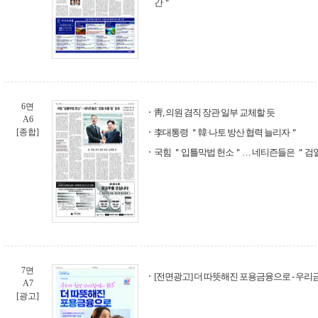
간＂
6면
靑, 의원 겸직 장관 일부 교체할 듯
A6
[종합]
李대통령 ＂韓·나토 방산 협력 늘리자＂
국힘 ＂입틀막법 헌소＂… 네티즌들은 ＂검열
7면
[전면광고] 더 따뜻해진 포용금융으로 - 우
A7
[광고]