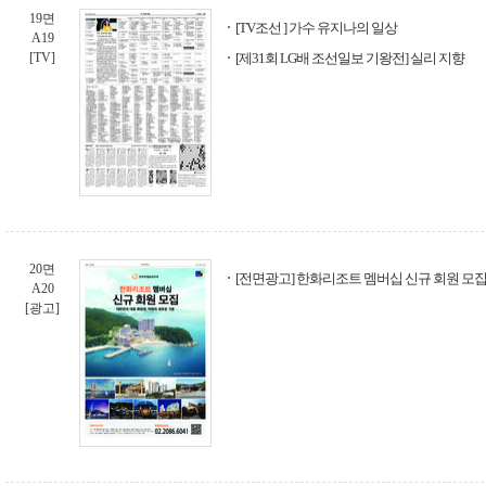
19면
[TV조선 ] 가수 유지나의 일상
A19
[TV]
[제31회 LG배 조선일보 기왕전] 실리 지향
20면
[전면광고] 한화리조트 멤버십 신규 회원 모집
A20
[광고]