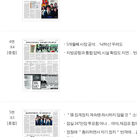
4면
5개월째 사장 공석… '낙하산' 우려도
A4
[종합]
지방공항과 통합 압박, 시설 확장도 지연… '반
5면
＂張 징계정치 계속땐 좌시하지 않을 것＂ 소
A5
[종합]
잠실 247만장 투표함 여나… 여야, 재검표 합
정청래 ＂총리하면서 자기 정치＂ 반격에… 