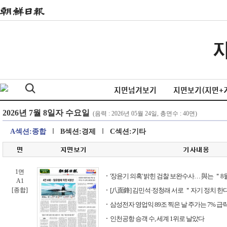
지면넘겨보기
지면보기(지면+
A섹션:종합
B섹션:경제
C섹션:기타
1면
'장윤기 의혹' 밝힌 검찰 보완수사… 與는 ＂8
A1
[종합]
[八面鋒] 김민석·정청래 서로 ＂자기 정치 한다
삼성전자 영업익 89조 찍은 날 주가는 7% 급락
인천공항 승객 수, 세계 1위로 날았다