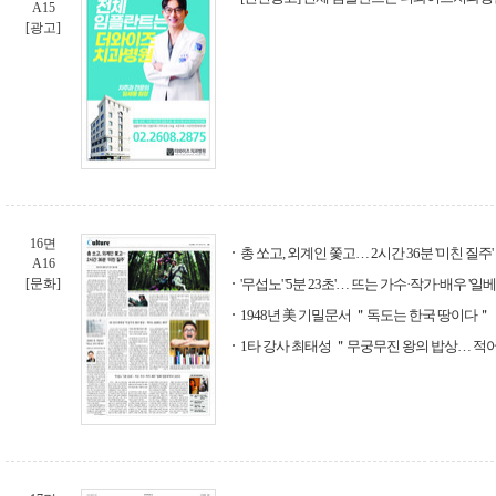
A15
[광고]
16면
총 쏘고, 외계인 쫓고… 2시간 36분 '미친 질주'
A16
[문화]
'무섭노' '5분 23초'… 뜨는 가수·작가·배우 '
1948년 美 기밀문서 ＂독도는 한국 땅이다＂
1타 강사 최태성 ＂무궁무진 왕의 밥상… 적어