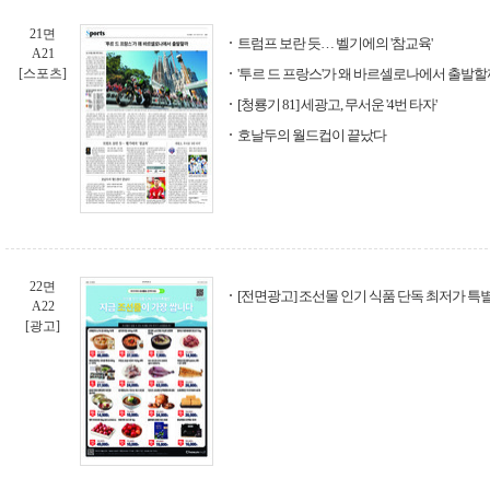
21면
트럼프 보란 듯… 벨기에의 '참교육'
A21
[스포츠]
'투르 드 프랑스'가 왜 바르셀로나에서 출발할
[청룡기 81] 세광고, 무서운 '4번 타자'
호날두의 월드컵이 끝났다
22면
[전면광고] 조선몰 인기 식품 단독 최저가 특
A22
[광고]