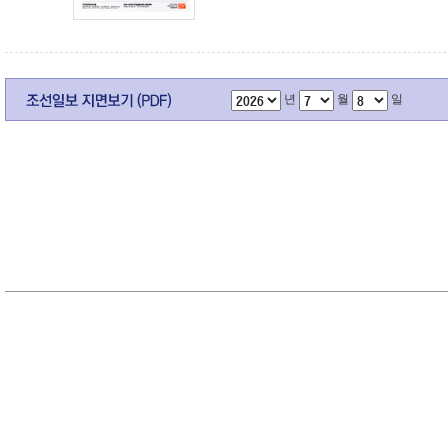
년
월
일