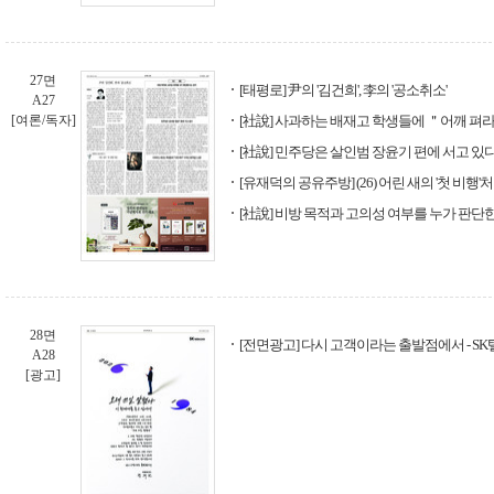
27면
[태평로] 尹의 '김건희', 李의 '공소취소'
A27
[여론/독자]
[社說] 사과하는 배재고 학생들에 ＂어깨 펴
[社說] 민주당은 살인범 장윤기 편에 서고 있
[유재덕의 공유주방] (26) 어린 새의 '첫 비행'
[社說] 비방 목적과 고의성 여부를 누가 판단
28면
[전면광고] 다시 고객이라는 출발점에서 - S
A28
[광고]