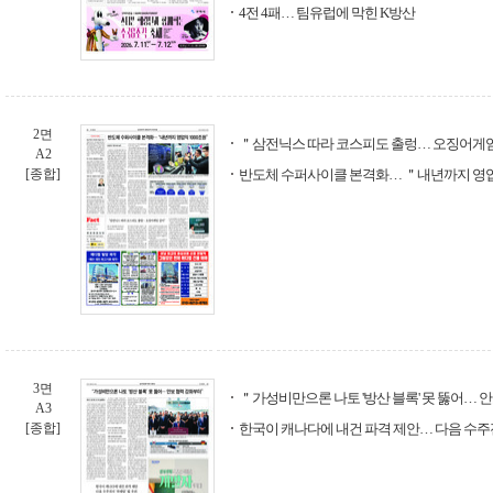
4전 4패… 팀유럽에 막힌 K방산
2면
＂삼전닉스 따라 코스피도 출렁… 오징어게
A2
[종합]
반도체 수퍼사이클 본격화… ＂내년까지 영업
3면
＂가성비만으론 나토 '방산 블록' 못 뚫어… 
A3
[종합]
한국이 캐나다에 내건 파격 제안… 다음 수주전