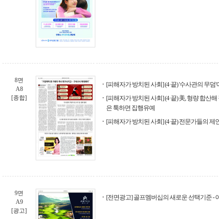
8면
[피해자가 방치된 사회] (4·끝) '수사관의 무덤
A8
[종합]
[피해자가 방치된 사회] (4·끝) 美, 형량 합산해
은 툭하면 집행유예
[피해자가 방치된 사회] (4·끝) 전문가들의 제
9면
[전면광고] 골프멤버십의 새로운 선택기준 -
A9
[광고]