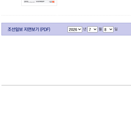
년
월
일