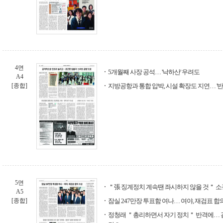
4면
5개월째 사장 공석… '낙하산' 우려도
A4
[종합]
지방공항과 통합 압박, 시설 확장도 지연… '반
5면
＂張 징계정치 계속땐 좌시하지 않을 것＂ 소
A5
[종합]
잠실 247만장 투표함 여나… 여야, 재검표 합
정청래 ＂총리하면서 자기 정치＂ 반격에… 