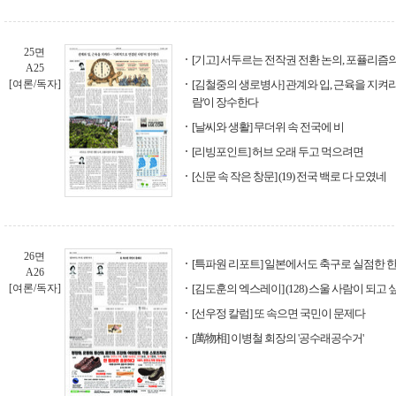
25면
[기고] 서두르는 전작권 전환 논의, 포퓰리즘
A25
[여론/독자]
[김철중의 생로병사] 관계와 입, 근육을 지켜
람'이 장수한다
[날씨와 생활] 무더위 속 전국에 비
[리빙포인트] 허브 오래 두고 먹으려면
[신문 속 작은 창문] (19) 전국 백로 다 모였네
26면
[특파원 리포트] 일본에서도 축구로 실점한 
A26
[여론/독자]
[김도훈의 엑스레이] (128) 스울 사람이 되고
[선우정 칼럼] 또 속으면 국민이 문제다
[萬物相] 이병철 회장의 '공수래공수거'