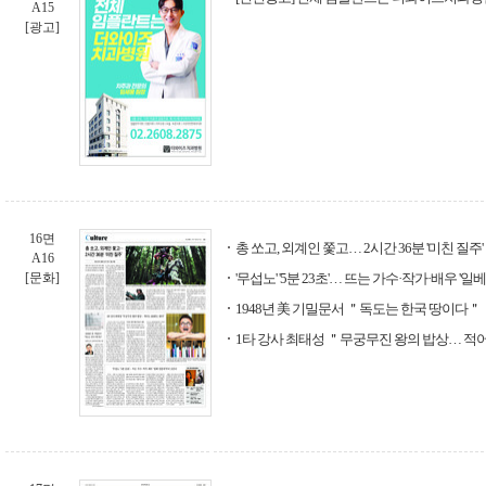
A15
[광고]
16면
총 쏘고, 외계인 쫓고… 2시간 36분 '미친 질주'
A16
[문화]
'무섭노' '5분 23초'… 뜨는 가수·작가·배우 '
1948년 美 기밀문서 ＂독도는 한국 땅이다＂
1타 강사 최태성 ＂무궁무진 왕의 밥상… 적어