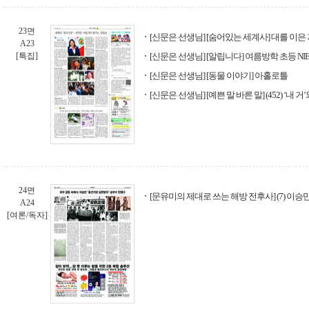
23면
[신문은 선생님] [숨어있는 세계사] 대를 이
A23
[특집]
[신문은 선생님] [알립니다] 여름방학 초등 NI
[신문은 선생님] [동물 이야기] 아홀로틀
[신문은 선생님] [예쁜 말 바른 말] (452) ‘내 거’
24면
[문유미의 제대로 쓰는 해방 전후사] (7) 이
A24
[여론/독자]