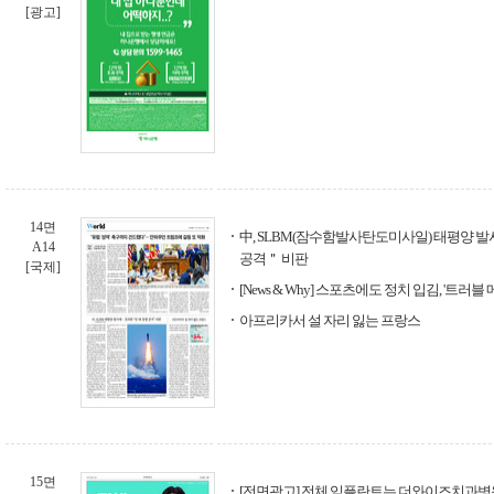
[광고]
14면
中, SLBM(잠수함발사탄도미사일) 태평양 발
A14
공격＂ 비판
[국제]
[News & Why] 스포츠에도 정치 입김, '트러블
아프리카서 설 자리 잃는 프랑스
15면
[전면광고] 전체 임플란트는 더와이즈치과병