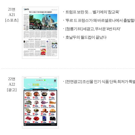
21면
트럼프 보란 듯… 벨기에의 '참교육'
A21
[스포츠]
'투르 드 프랑스'가 왜 바르셀로나에서 출발할
[청룡기 81] 세광고, 무서운 '4번 타자'
호날두의 월드컵이 끝났다
22면
[전면광고] 조선몰 인기 식품 단독 최저가 특
A22
[광고]