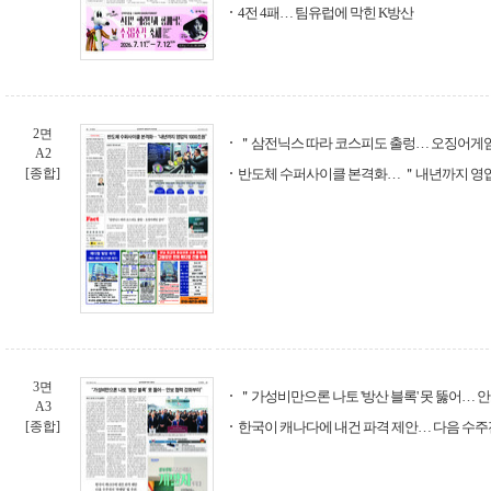
4전 4패… 팀유럽에 막힌 K방산
2면
＂삼전닉스 따라 코스피도 출렁… 오징어게
A2
[종합]
반도체 수퍼사이클 본격화… ＂내년까지 영업
3면
＂가성비만으론 나토 '방산 블록' 못 뚫어… 
A3
[종합]
한국이 캐나다에 내건 파격 제안… 다음 수주전