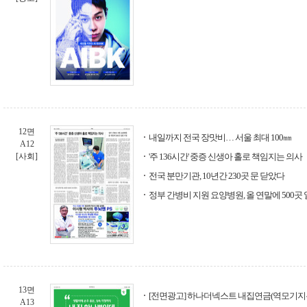
12면
내일까지 전국 장맛비… 서울 최대 100㎜
A12
[사회]
'주 136시간' 중증 신생아 홀로 책임지는 의사
전국 분만기관, 10년간 230곳 문 닫았다
정부 간병비 지원 요양병원, 올 연말에 500곳
13면
[전면광고] 하나더넥스트 내집연금(역모기지론
A13