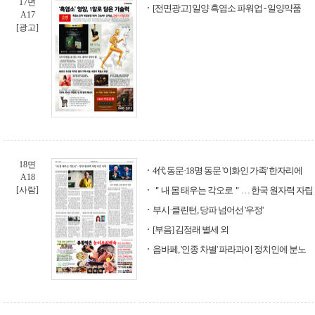
17면
[전면광고] 일양 흑염소 파워업 - 일양약품
A17
[광고]
18면
4代 동문·18명 동문 '이화인 가족' 한자리에
A18
[사람]
＂내 몸 태우는 각오로＂… 한국 원자력 자립
부시·클린턴, 당파 넘어선 '우정'
[부음] 김정래 별세 외
음바페, '인종 차별' 파라과이 정치인에 분노