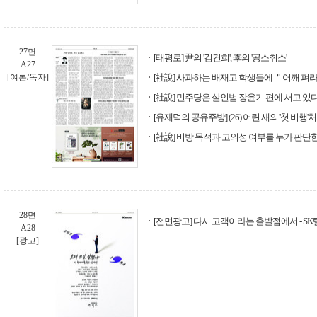
27면
[태평로] 尹의 '김건희', 李의 '공소취소'
A27
[여론/독자]
[社說] 사과하는 배재고 학생들에 ＂어깨 펴
[社說] 민주당은 살인범 장윤기 편에 서고 있
[유재덕의 공유주방] (26) 어린 새의 '첫 비행'
[社說] 비방 목적과 고의성 여부를 누가 판단
28면
[전면광고] 다시 고객이라는 출발점에서 - S
A28
[광고]