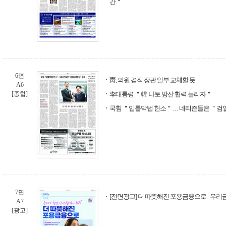
간＂
6면
靑, 의원 겸직 장관 일부 교체할 듯
A6
[종합]
李대통령 ＂韓·나토 방산 협력 늘리자＂
국힘 ＂입틀막법 헌소＂… 네티즌들은 ＂검열
7면
[전면광고] 더 따뜻해진 포용금융으로 - 우
A7
[광고]