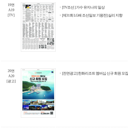
19면
[TV조선 ] 가수 유지나의 일상
A19
[TV]
[제31회 LG배 조선일보 기왕전] 실리 지향
20면
[전면광고] 한화리조트 멤버십 신규 회원 모집
A20
[광고]