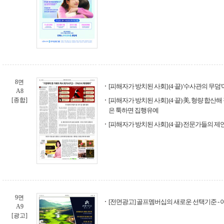
8면
[피해자가 방치된 사회] (4·끝) '수사관의 무덤
A8
[종합]
[피해자가 방치된 사회] (4·끝) 美, 형량 합산해
은 툭하면 집행유예
[피해자가 방치된 사회] (4·끝) 전문가들의 제
9면
[전면광고] 골프멤버십의 새로운 선택기준 -
A9
[광고]