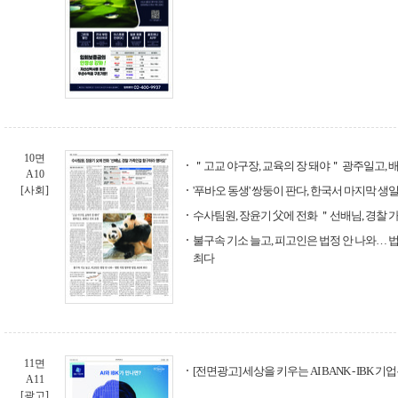
10면
＂고교 야구장, 교육의 장 돼야＂ 광주일고, 
A10
[사회]
'푸바오 동생' 쌍둥이 판다, 한국서 마지막 생
수사팀원, 장윤기 父에 전화 ＂선배님, 경찰
불구속 기소 늘고, 피고인은 법정 안 나와… 법
최다
11면
[전면광고] 세상을 키우는 AI BANK - IBK 기
A11
[광고]