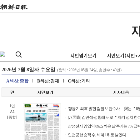
지면넘겨보기
지면보기(지면+
A섹션:종합
B섹션:경제
C섹션:기타
1면
'장윤기 의혹' 밝힌 검찰 보완수사… 與는 ＂8
A1
[종합]
[八面鋒] 김민석·정청래 서로 ＂자기 정치 한다
삼성전자 영업익 89조 찍은 날 주가는 7% 급락
인천공항 승객 수, 세계 1위로 날았다