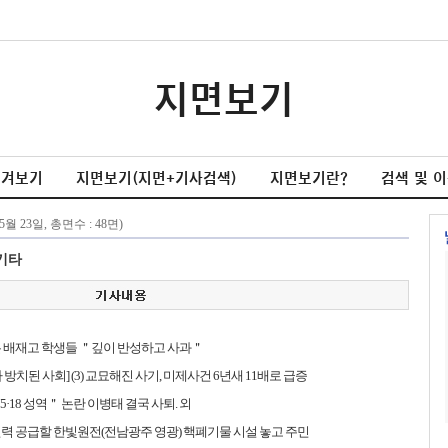
지면보기
넘겨보기
지면보기(지면+기사검색)
지면보기란?
검색 및 
기타
 배재고 학생들 ＂깊이 반성하고 사과＂
 방치된 사회] (3) 교묘해진 사기, 미제사건 6년새 11배로 급증
“5·18 성역＂ 논란 이병태 결국 사퇴. 외
력 공급할 한빛원전(전남광주 영광) 핵폐기물 시설 놓고 주민