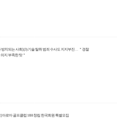
 방치되는 사회] (3) 기술 탈취 범죄 수사도 지지부진… ＂경찰
·의지 부족한 탓＂
] 아로마 골프클럽 18H 창립 한국회원 특별모집