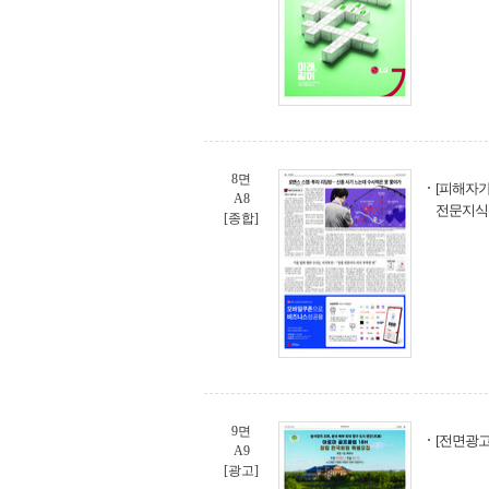
8면
[피해자가
A8
전문지식
[종합]
9면
[전면광고
A9
[광고]