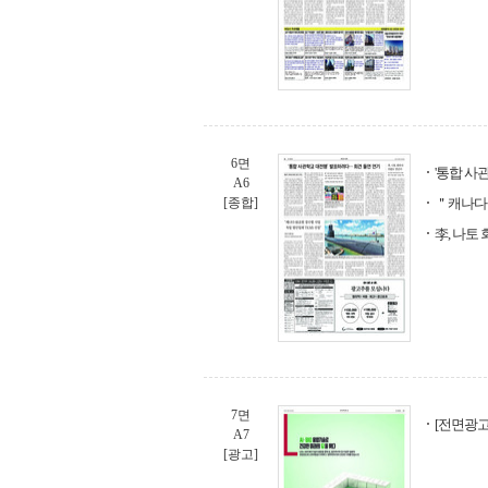
6면
'통합 사
A6
[종합]
＂캐나다 
李, 나토
7면
[전면광고
A7
[광고]