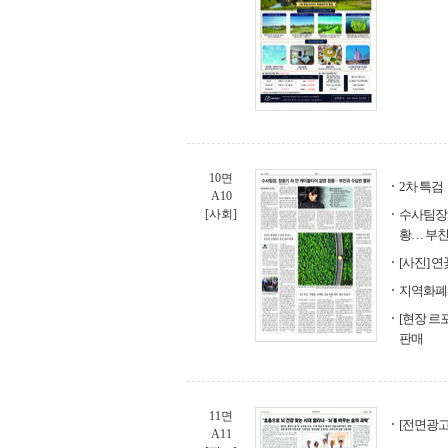
10면
2차 특검
A10
[사회]
수사팀장,
황… 부친
[사진] 
지역화폐 
[현장 르
판매
11면
[전면광고
A11