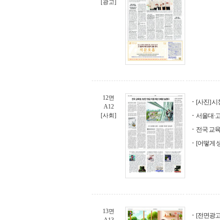
[광고]
12면
[사진] 
A12
[사회]
서울대·고
전국 교육
[어떻게 
13면
[전면광고