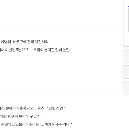
발언' 이병태, 靑 권고에 결국 자진사퇴
이어 이번엔 '5분 23초'… 조국이 불지핀 일베 논란
정청래 때리며 출마 선언… 친청 ＂남탓 선언＂
해당 행위자 복당 영구 금지＂
견 냈다고 입틀어 막는 나라… 이게 민주주의냐＂