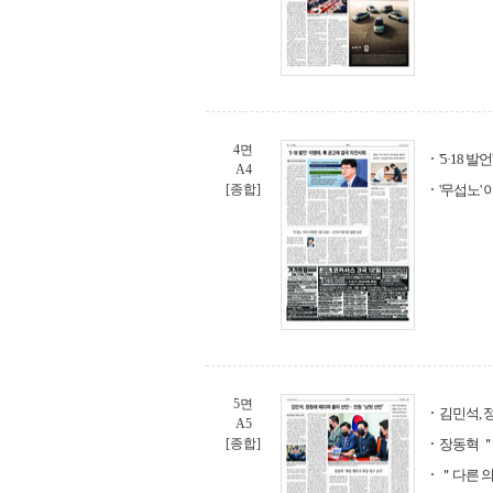
4면
'5·18 
A4
[종합]
'무섭노' 
5면
김민석, 
A5
[종합]
장동혁 ＂
＂다른 의