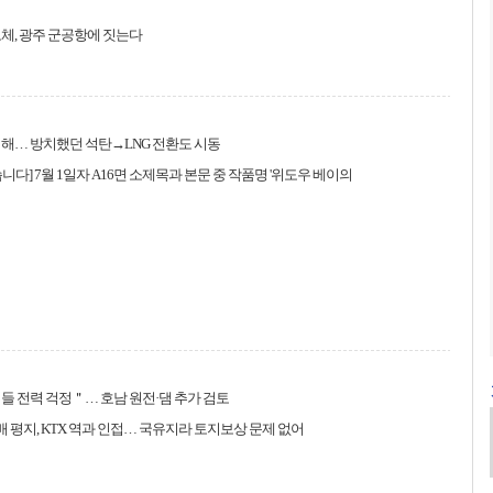
체, 광주 군공항에 짓는다
해… 방치했던 석탄→LNG 전환도 시동
니다] 7월 1일자 A16면 소제목과 본문 중 작품명 '위도우 베이의
들 전력 걱정＂… 호남 원전·댐 추가 검토
배 평지, KTX 역과 인접… 국유지라 토지보상 문제 없어