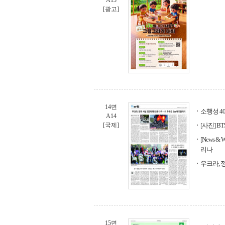
A13
[광고]
14면
소행성 4
A14
[국제]
[사진] 
[News
리나
우크라, 
15면