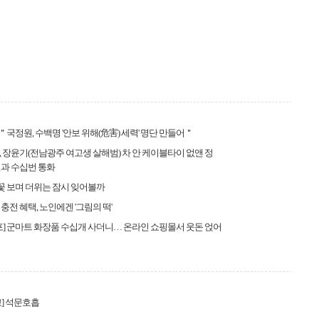
 ＂국정원, 수백명 '안보 위해(危害) 세력' 명단 만들어＂
 장윤기(전남광주 여고생 살해범) 차 안 케이블타이 없앤 정
과 수십번 통화
연꽃 보며 더위는 잠시 잊어볼까
충전 혜택, 노인에겐 '그림의 떡'
포] 군마트 화장품 수십개 사더니… 온라인 쇼핑몰서 웃돈 얹어
] 석문호흡