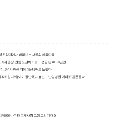
시청 전망대에서 바라보는 서울의 아름다움
려대 총장, 연임 도전하기로… 성공 땐 40~50년만
청, 5년간 현금 지원 예산 3배로 늘렸다
생각하십니까] 아이 동반했다 봉변… 난임병원 '에티켓' 갑론을박
] 제6회 나무와 목재사랑 그림 그리기 대회