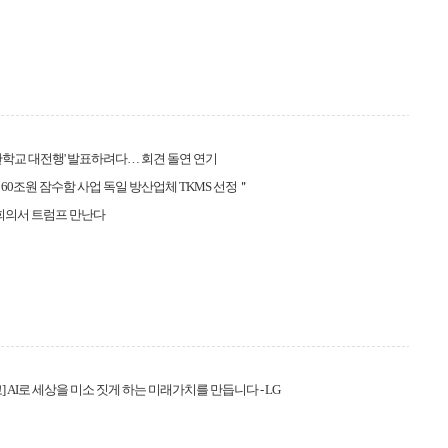
관학교 대전행' 발표하려다… 회견 돌연 연기
60조원 잠수함 사업 독일 방산업체 TKMS 선정＂
 회의서 트럼프 만난다
] AI로 세상을 미소 짓게 하는 미래가치를 만듭니다 - LG