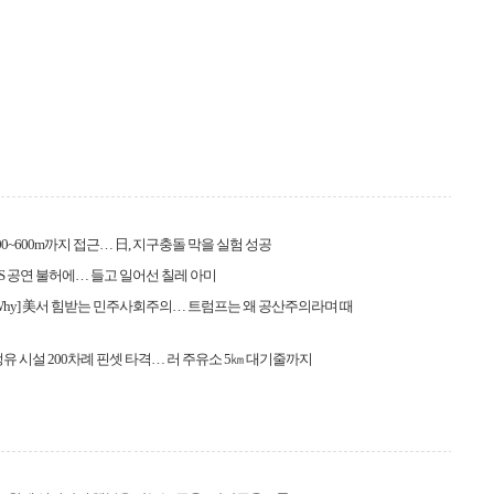
00~600m까지 접근… 日, 지구충돌 막을 실험 성공
BTS 공연 불허에… 들고 일어선 칠레 아미
 & Why] 美서 힘받는 민주사회주의… 트럼프는 왜 공산주의라며 때
정유 시설 200차례 핀셋 타격… 러 주유소 5㎞ 대기줄까지