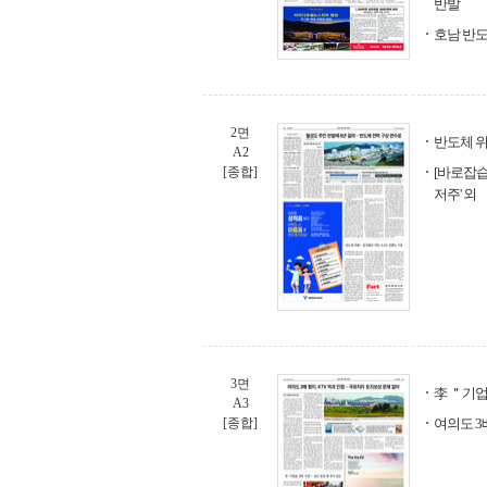
반발
호남 반도
2면
반도체 위
A2
[종합]
[바로잡습
저주' 외
3면
李 ＂기업
A3
[종합]
여의도 3