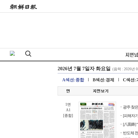
지면
A섹션:종합
B섹션:경제
C섹션:
1면
광주 찾은
A1
[종합]
[피해자가
[八面鋒] 
반도체 전