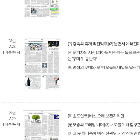
28면
[유경숙의 축제 막전막후] (2) '놀면서 예뻐
A28
[여론/독자]
[전문기자의 시선] 피아노 반주자는 물품보관
는 '무대 위 동반자'
[박명성의 무대와 모루] 오늘도 내일도 달린다
29면
[리빙포인트] 버섯 오래 보관하려면
A29
[여론/독자]
[권오중의 프레임 너머] (3) 서로를 위해 함구
[기고] 귀차니즘에 빠진 선관위, 시각 장애인