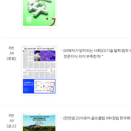
8면
[피해자가 방치되는 사회] (3) 기술 탈취 범
A8
전문지식·의지 부족한 탓＂
[종합]
9면
[전면광고] 아로마 골프클럽 18H 창립 한국
A9
[광고]