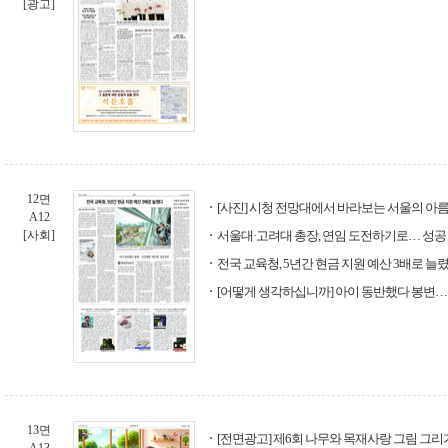
[광고]
12면
[사진] 시청 전망대에서 바라보는 서울의 아
A12
[사회]
서울대·고려대 총장, 연임 도전하기로… 성공 땐
전국 교육청, 5년간 현금 지원 예산 3배로 늘
[어떻게 생각하십니까] 아이 동반했다 봉변…
13면
[전면광고] 제6회 나무와 목재사랑 그림 그리