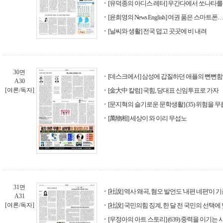
[유덕종의 아디스 레터] 우간다에서 쏘나타를 고
[윤희영의 News English] 여권 품은 스마트
[날씨와 생활] 전국 덥고 곳곳에 비 내려
30면
[데스크에서] 삼성에 갑질하던 애플의 뻔뻔함
A30
[여론/독자]
[金大中 칼럼] 국힘, 당대표 신임투표로 가자
[문지혁의 슬기로운 문학생활] (35) 위험을 
[萬物相] 세상이 와 이리 무섭노
31면
[社說] 역사 왜곡, 혐오 발언도 '내편 네편'이 
A31
[여론/독자]
[社說] 국민의힘 징계, 한 달 전 국민의 선택에
[우정아의 아트 스토리] (639) 중력을 이기는 