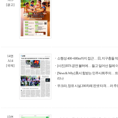
A13
[광고]
14면
소행성 400~600m까지 접근… 日, 지구충돌 
A14
[국제]
[사진] BTS 공연 불허에… 들고 일어선 칠레 
[News & Why] 美서 힘받는 민주사회주의
리나
우크라, 정유 시설 200차례 핀셋 타격… 러 
15면