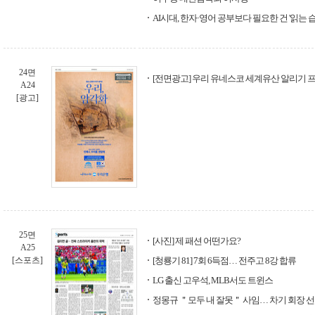
AI시대, 한자·영어 공부보다 필요한 건 '읽는 습
24면
[전면광고] 우리 유네스코 세계유산 알리기 프
A24
[광고]
25면
[사진] 제 패션 어떤가요?
A25
[스포츠]
[청룡기 81] 7회 6득점… 전주고 8강 합류
LG 출신 고우석, MLB서도 트윈스
정몽규 ＂모두 내 잘못＂ 사임… 차기 회장 선