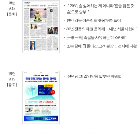
18면
＂2030, 술 싫어하는 게 아니라 '혼술' 끊은
A18
술)으로 승부＂
[문화]
천만 감독 이준익도 '숏폼' 뛰어들어
80년 전통의 체코 음악제… 내년 서울시향이
[一事一言] 죽음을 사유하는 '데스카페'
소송 끝에 日 돌아간 고려 불상… 전시에 나
19면
[전면광고] 일양약품 알부민 파워업
A19
[광고]