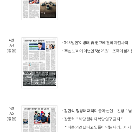
4면
'5·18 발언' 이병태, 靑 권고에 결국 자진사퇴
A4
[종합]
'무섭노' 이어 이번엔 '5분 23초'… 조국이 불
5면
김민석, 정청래 때리며 출마 선언… 친청 ＂
A5
[종합]
장동혁 ＂해당 행위자 복당 영구 금지＂
＂다른 의견 냈다고 입틀어 막는 나라… 이