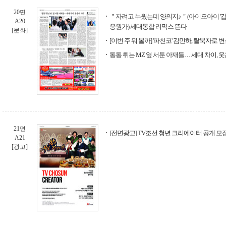
20면
＂자려고 누웠는데 양의지♪＂(아이오아이 '갑
A20
응원가) 세대통합 리믹스 뜬다
[문화]
[이번 주 뭐 볼까] '파친코' 김민하, 탈북자로 
통통 튀는 MZ 옆 서툰 아재들… 세대 차이, 
21면
[전면광고] TV조선 청년 크리에이터 공개 모
A21
[광고]