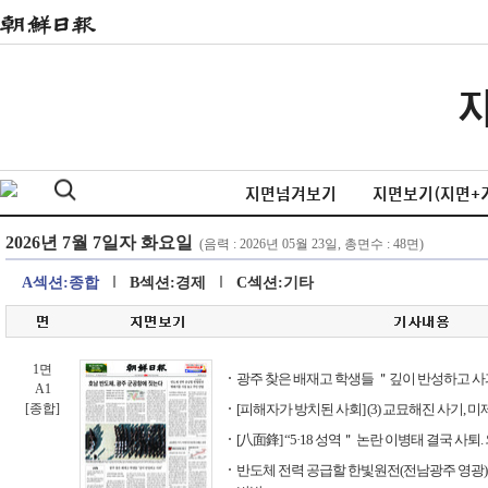
지면넘겨보기
지면보기(지면+
A섹션:종합
B섹션:경제
C섹션:기타
1면
광주 찾은 배재고 학생들 ＂깊이 반성하고 
A1
[종합]
[피해자가 방치된 사회] (3) 교묘해진 사기, 
[八面鋒] “5·18 성역＂ 논란 이병태 결국 사퇴.
반도체 전력 공급할 한빛원전(전남광주 영광)