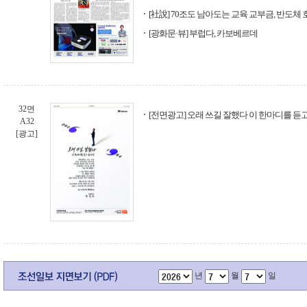
[社說] 70조도 남아도는 교육 교부금, 반도체 
[광화문·뷰] 부럽다, 카보베르데
32면
[전면광고] 오래 쓰길 잘했다 이 한마디를 듣고
A32
[광고]
년
월
일