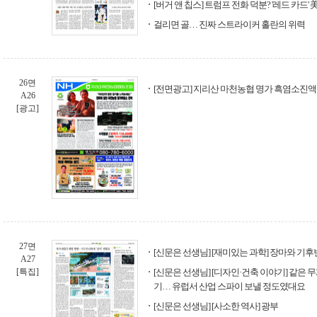
[버거 앤 칩스] 트럼프 전화 덕분? '레드 카드' 
걸리면 골… 진짜 스트라이커 홀란의 위력
26면
[전면광고] 지리산 마천농협 명가 흑염소진액
A26
[광고]
27면
[신문은 선생님] [재미있는 과학] 장마와 기
A27
[특집]
[신문은 선생님] [디자인·건축 이야기] 같은 
기… 유럽서 산업 스파이 보낼 정도였대요
[신문은 선생님] [사소한 역사] 광부