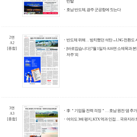
반발
호남 반도체, 광주 군공항에 짓는다
2면
반도체 위해… 방치했던 석탄→LNG 전환도 
A2
[종합]
[바로잡습니다] 7월 1일자 A16면 소제목과 
저주' 외
3면
李 ＂기업들 전력 걱정＂… 호남 원전·댐 추가
A3
[종합]
여의도 3배 평지, KTX 역과 인접… 국유지라