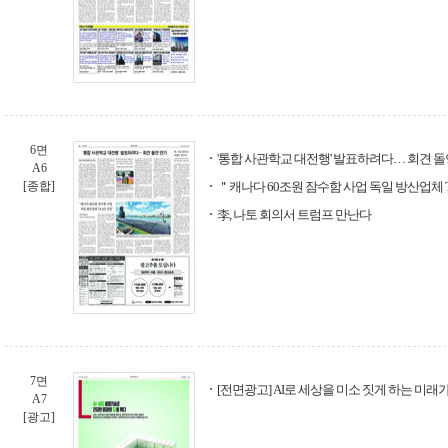
6면
'통합 사관학교 대전행' 발표하려다… 회견 돌
A6
[종합]
＂캐나다 60조원 잠수함 사업 독일 방산업체 
李, 나토 회의서 트럼프 만난다
7면
[전면광고] AI로 세상을 미소 짓게 하는 미래가
A7
[광고]