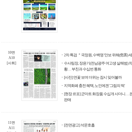
10면
2차 특검 ＂국정원, 수백명 '안보 위해(危害) 
A10
[사회]
수사팀장, 장윤기(전남광주 여고생 살해범) 차
황… 부친과 수십번 통화
[사진] 연꽃 보며 더위는 잠시 잊어볼까
지역화폐 충전 혜택, 노인에겐 '그림의 떡'
[현장 르포] 군마트 화장품 수십개 사더니… 
판매
11면
[전면광고] 석문호흡
A11