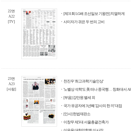
22면
[제31회 LG배 조선일보 기왕전] 치열하게
A22
[TV]
사미자가 겪은 두 번의 고비
23면
천진우 '최고과학기술인상'
A23
[사람]
'노벨상 석학'도 美 떠나 중국행… 칭화대서 A
[부음] 강만원 별세 외
국가 유공자에 3년째 '감사의 한 끼' 대접
[인사] 헌법재판소
이창무 제5대 서울총괄건축가
이우용 대한암학회 이사장