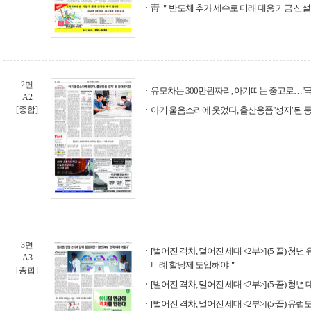
靑 ＂반도체 추가 세수로 미래 대응 기금 신
2면
유모차는 300만원짜리, 아기띠는 중고로… '극
A2
[종합]
아기 울음소리에 웃었다, 출산용품 '성지' 된
3면
[벌어진 격차, 멀어진 세대 <2부>] (5·끝) 청년
A3
비례 할당제 도입해야＂
[종합]
[벌어진 격차, 멀어진 세대 <2부>] (5·끝) 청
[벌어진 격차, 멀어진 세대 <2부>] (5·끝) 유