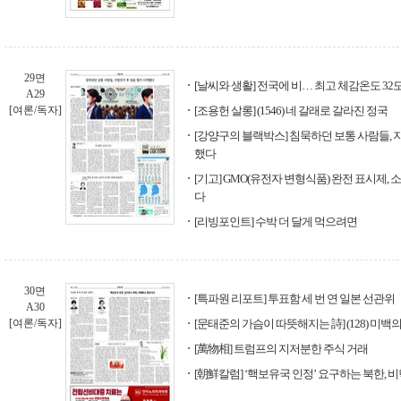
29면
[날씨와 생활] 전국에 비… 최고 체감온도 32
A29
[여론/독자]
[조용헌 살롱] (1546) 네 갈래로 갈라진 정국
[강양구의 블랙박스] 침묵하던 보통 사람들, 
했다
[기고] GMO(유전자 변형식품) 완전 표시제, 
다
[리빙포인트] 수박 더 달게 먹으려면
30면
[특파원 리포트] 투표함 세 번 연 일본 선관위
A30
[여론/독자]
[문태준의 가슴이 따뜻해지는 詩] (128) 미백
[萬物相] 트럼프의 지저분한 주식 거래
[朝鮮칼럼] ‘핵보유국 인정’ 요구하는 북한,