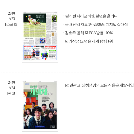
23면
'필리핀 샤라포바' 윔블던을 홀리다
A23
[스포츠]
국내 산악 자료 1만2900종, 디지털 집대성
김효주, 올해 KLPGA '승률 100%'
만리장성 또 넘은 세계 랭킹 1위
24면
[전면광고] 삼성생명의 모든 직원은 개발자
A24
[광고]