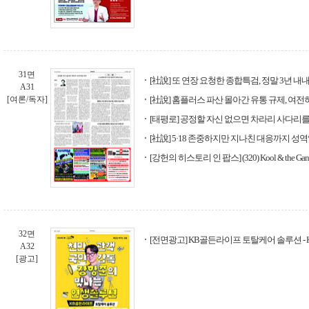
31면
[社說] 또 연장 요청한 종합특검, 정말 3년 내
A31
[여론/독자]
[社說] 홈플러스 파산 몰아간 유통 규제, 여전
[태평로] 공정할 자신 없으면 차라리 사다리를
[社說] 5·18 존중하지만 지나친 대응까지 성역
[강헌의 히스토리 인 팝스] (320) Kool & the Gang 'C
32면
[전면광고] KB골든라이프 토탈케어 솔루션 -
A32
[광고]