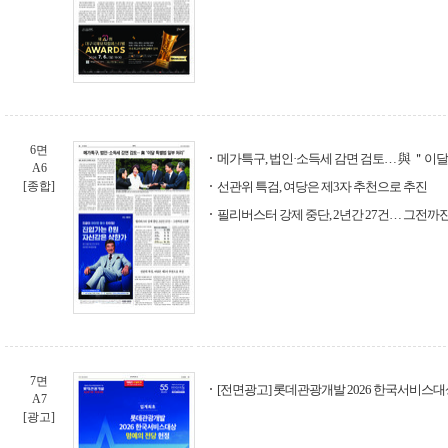
6면
메가특구, 법인·소득세 감면 검토… 與 ＂이
A6
[종합]
선관위 특검, 여당은 제3자 추천으로 추진
필리버스터 강제 중단, 2년간 27건… 그전까진
7면
[전면광고] 롯데관광개발 2026 한국서비스대
A7
[광고]