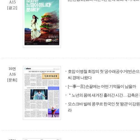
A15
[광고]
16면
호암 이병철 회장의 첫 '공수래공수거'(빈손으
A16
씨 경매 나왔다
[문화]
[一事一言] 손끝에는 어떤 기억들이 남을까
＂노년의 몸에 새겨진 흘러간 시간… 감촉은
모스크바 발레 콩쿠르 한국인 첫 '왕관' 이강원
라