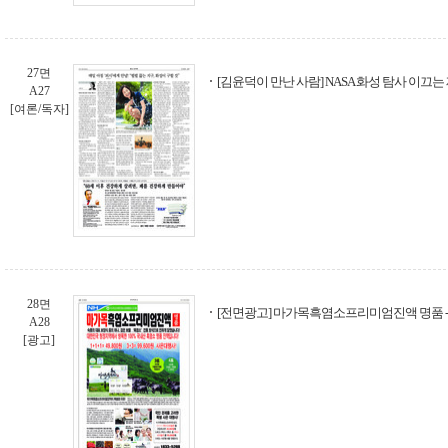
27면
[김윤덕이 만난 사람] NASA 화성 탐사 이끄는
A27
[여론/독자]
28면
[전면광고] 마가목흑염소프리미엄진액 명품 
A28
[광고]