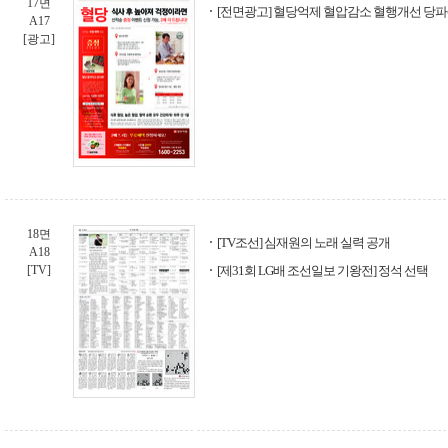
17면
[전면광고] 혈당억제 혈압감소 혈행개선 당파
A17
[광고]
18면
[TV조선] 심재원의 노래 실력 공개
A18
[TV]
[제31회 LG배 조선일보 기왕전] 정석 선택