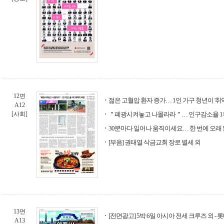
12면
젊은 고혈압 환자 증가… 1인 가구 청년이 '취약
A12
[사회]
＂폐광시켜놓고 나몰라라＂… 인구감소율 1
30분마다 일어나 움직이세요… 한 번에 오래 
[부음] 권태열 삭금교회 장로 별세 외
13면
[전면광고] 5박 6일 아시아 전세 크루즈 외 -
A13