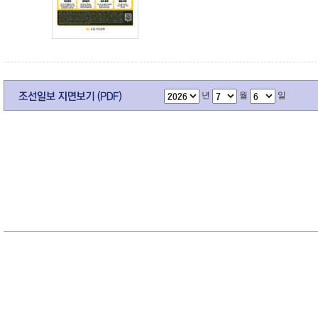
년
월
일