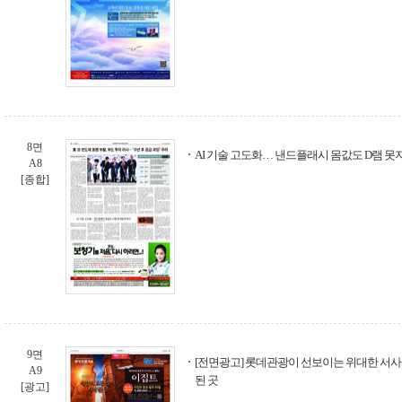
8면
AI 기술 고도화… 낸드플래시 몸값도 D램 못
A8
[종합]
9면
[전면광고] 롯데관광이 선보이는 위대한 서사
A9
된 곳
[광고]