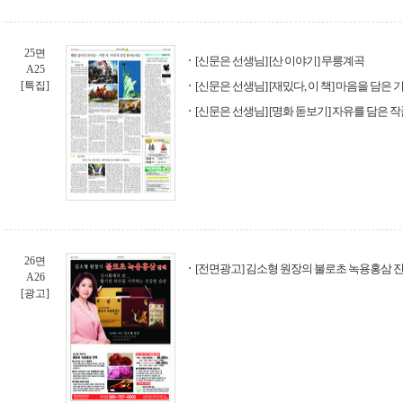
25면
[신문은 선생님] [산 이야기] 무릉계곡
A25
[특집]
[신문은 선생님] [재밌다, 이 책] 마음을 담은 
[신문은 선생님] [명화 돋보기] 자유를 담은 
26면
[전면광고] 김소형 원장의 불로초 녹용홍삼 
A26
[광고]