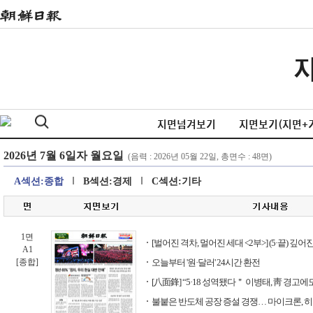
지면넘겨보기
지면보기(지면+
A섹션:종합
B섹션:경제
C섹션:기타
1면
[벌어진 격차, 멀어진 세대 <2부>] (5·끝) 깊
A1
[종합]
오늘부터 '원·달러' 24시간 환전
[八面鋒] “5·18 성역됐다＂ 이병태, 靑 경고에도
불붙은 반도체 공장 증설 경쟁… 마이크론, 히