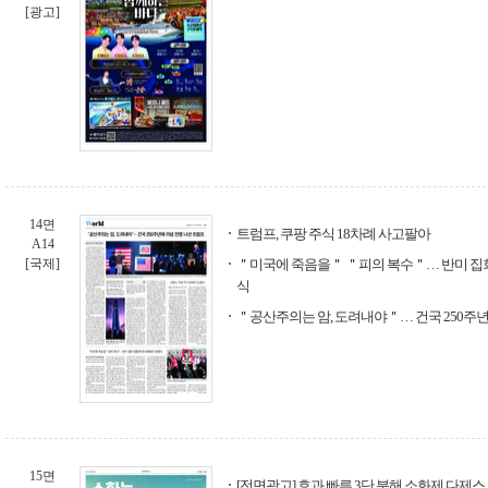
[광고]
14면
트럼프, 쿠팡 주식 18차례 사고팔아
A14
[국제]
＂미국에 죽음을＂ ＂피의 복수＂… 반미 집
식
＂공산주의는 암, 도려내야＂… 건국 250주년
15면
[전면광고] 효과 빠른 3단 분해 소화제 다제스