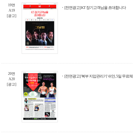
19면
[전면광고] KT 장기고객님을 초대합니다
A19
[광고]
20면
[전면광고] '복부 지압관리기' 쉬안, 5일 무료
A20
[광고]