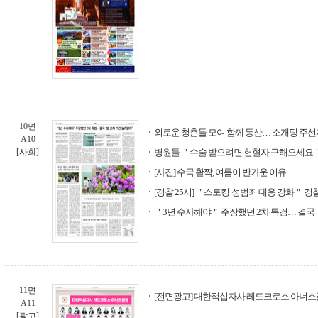
10면
외로운 청춘들 모여 함께 등산… 소개팅 주선
A10
[사회]
병원들 ＂수술 받으려면 헌혈자 구해오세요
[사진] 수국 활짝, 여름이 반가운 이유
[경찰 25시] ＂스토킹·성범죄 대응 강화＂ 
＂3년 수사해야＂ 주장했던 2차 특검… 결국
11면
[전면광고] 대한적십자사 레드크로스 아너
A11
[광고]