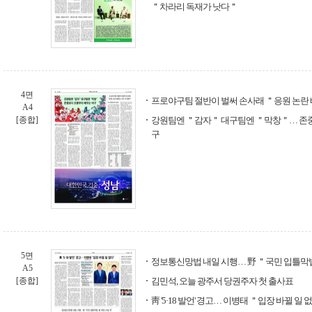
＂차라리 독재가 낫다＂
4면
프로야구팀 절반이 벌써 손사래 ＂응원 논란 
A4
[종합]
강원팀엔 ＂감자＂ 대구팀엔 ＂막창＂… 존
구
5면
정보통신망법 내일 시행… 野 ＂국민 입틀막법,
A5
[종합]
김민석, 오늘 광주서 당권주자 첫 출사표
靑 '5·18 발언' 경고… 이병태 ＂입장 바뀔 일