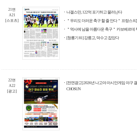
21면
나겔스만, 122억 포기하고 물러난다
A21
[스포츠]
＂우리도 더러운 축구 할 줄 안다＂ 프랑스 8
＂역사에 남을 아름다운 축구＂ 카보베르데 
[청룡기 81] 강릉고, 덕수고 잡았다
22면
[전면광고] 2026년 나고야 아시안게임 야구 결승
A22
CHOSUN
[광고]