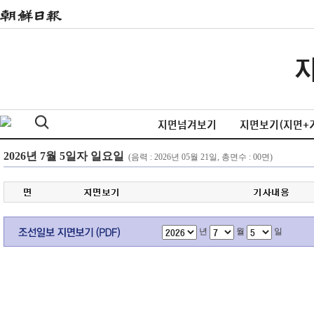
지면넘겨보기
지면보기(지면+
년
월
일