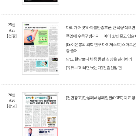
25면
'다리가 저릿' 하지불안증후군, 근육량 적으면 발
A25
[건강]
폭염에 수족구병까지… 아이 소변 줄고 입술
[Dr. 이은봉의 의학 연구 다이제스트] 스마트
증 줄어
당뇨, 혈당보다 체중·콩팥·심장을 관리하라
[유튜브 '이러면 낫는다'] 전립선암 편
26면
[전면광고] 만성폐쇄성폐질환(COPD) 치료 
A26
[광고]