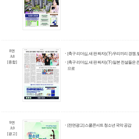
8면
[축구 리더십, 새 판 짜자] (下) 우리끼리 경쟁
A8
[종합]
[축구 리더십, 새 판 짜자] (下) 일본 전설들은
으로
9면
[전면광고] 스쿨콘서트 청소년 국악 공감
A9
[광고]