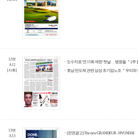
12면
도수치료 '연 15회 제한' 첫날… 병원들 ＂2
A12
[사회]
호남 반도체 관련 삼성 초기업노조 ＂우리와
13면
[전면광고] The new GRANDEUR - HYUNDAI
A13