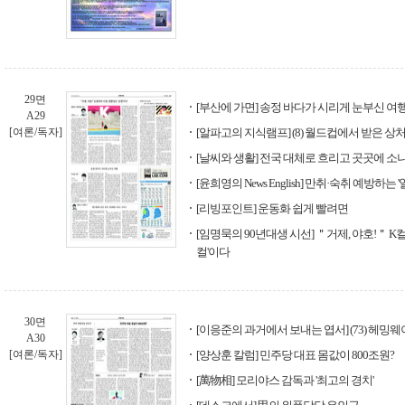
29면
[부산에 가면] 송정 바다가 시리게 눈부신 여
A29
[여론/독자]
[알파고의 지식램프] (8) 월드컵에서 받은 상
[날씨와 생활] 전국 대체로 흐리고 곳곳에 소
[윤희영의 News English] 만취·숙취 예방하는
[리빙포인트] 운동화 쉽게 빨려면
[임명묵의 90년대생 시선] ＂거제, 야호!＂ K
컬'이다
30면
[이응준의 과거에서 보내는 엽서] (73) 헤밍
A30
[여론/독자]
[양상훈 칼럼] 민주당 대표 몸값이 800조원?
[萬物相] 모리야스 감독과 '최고의 경치'