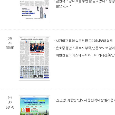
김민석 ＂당 대표를 두번 할 필요 있나＂ 정
필요 있나＂
6면
사관학교 통합 속도전 現 고2 입시부터 검토
A6
[종합]
윤호중 행안 ＂투표지 부족, 언론 보도로 알
이번엔 필리버스터 무력화… 더 거세진 與 입
7면
[전면광고] 동탄2신도시 동탄역 대방 엘리움
A7
[광고]