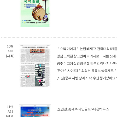
10면
＂스벅 가야지＂ 논란 배재고, 전국대회 6개월
A10
[사회]
양심 고백한 참고인이 피의자로… 다른 잣대 
광주 여고생 살인범 경찰 간부인 아버지가 핵
[관가 인사이드] ＂회의는 유튜브 생중계로
[사진] 중부 지방 장마 시작, 우산 챙기셨어요?
11면
[전면광고] 제주 파인골프&타운하우스
A11
[광고]