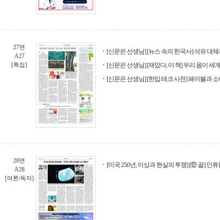
27면
[신문은 선생님] [뉴스 속의 한국사] 석유 대
A27
[특집]
[신문은 선생님] [재밌다, 이 책] 우리 몸이 
[신문은 선생님] [한입 테크 사전] 페이블과 소
28면
[미국 250년, 이상과 현실의 투쟁] [⑫·끝] 
A28
[여론/독자]