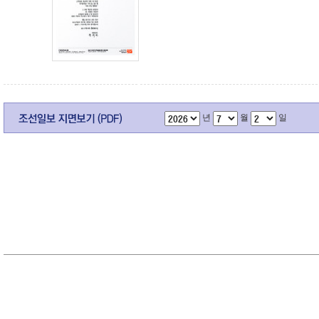
년
월
일