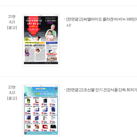
21면
[전면광고] 씨엘바이오 콜라겐 바 비누 100만
A21
시!
[광고]
22면
[전면광고] 조선몰 인기 건강식품 단독 최저
A22
[광고]