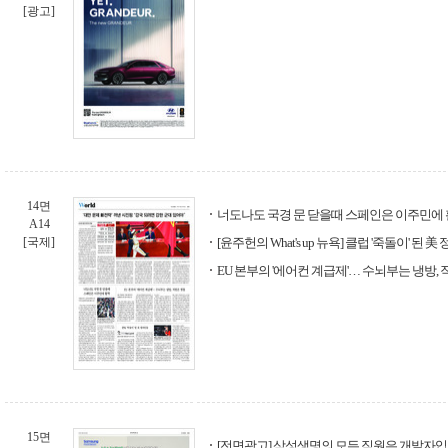
[광고]
14면
너도나도 국경 문 닫을때 스페인은 이주민에
A14
[국제]
[윤주헌의 What's up 뉴욕] 클럽 '죽돌이' 된 
EU 본부의 '에어컨 계급제'… 수뇌부는 냉방,
15면
[전면광고] 삼성생명의 모든 직원은 개발자