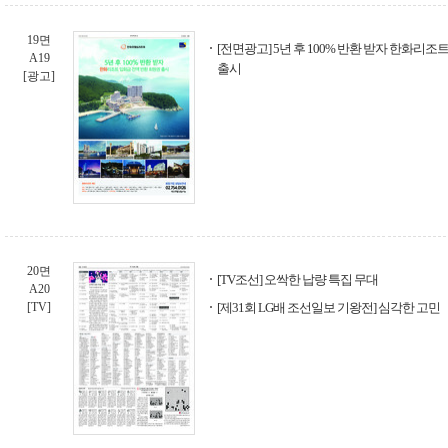
19면
[전면광고] 5년 후 100% 반환 받자 한화리
A19
출시
[광고]
20면
[TV조선] 오싹한 납량 특집 무대
A20
[TV]
[제31회 LG배 조선일보 기왕전] 심각한 고민