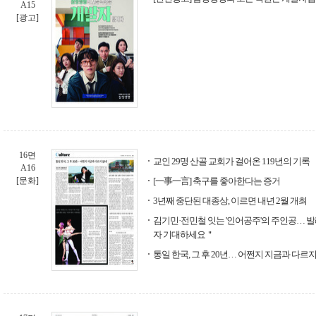
A15
[광고]
16면
교인 29명 산골 교회가 걸어온 119년의 기록
A16
[문화]
[一事一言] 축구를 좋아한다는 증거
3년째 중단된 대종상, 이르면 내년 2월 개최
김기민·전민철 잇는 '인어공주'의 주인공… 발
자 기대하세요＂
통일 한국, 그 후 20년… 어쩐지 지금과 다르