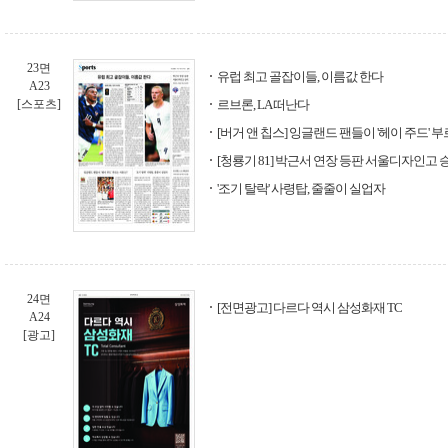
23면
유럽 최고 골잡이들, 이름값 한다
A23
[스포츠]
르브론, LA 떠난다
[버거 앤 칩스] 잉글랜드 팬들이 '헤이 주드' 
[청룡기 81] 박근서 연장 등판 서울디자인고 
'조기 탈락' 사령탑, 줄줄이 실업자
24면
[전면광고] 다르다 역시 삼성화재 TC
A24
[광고]