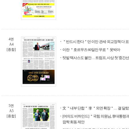
4면
＂반드시 한다＂던 이민·관세·외교정책 다 표
A4
[종합]
이란 ＂호르무즈 60일만 무료＂ 못박아
텃밭 텍사스도 불안… 트럼프, 사상 첫 '중간선
5면
文 ＂내부 단합＂ 李 ＂외연 확장＂… 결 달랐
A5
[종합]
[여의도 비하인드] ＂국힘 의원님, 李대통령과
깜짝 회동 제안