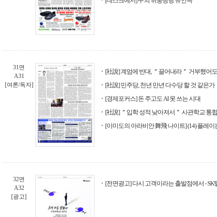
[데스크에서] 甲의 위풍당당 유인극
31면
[社說] 계엄에 반대, ＂끌어내라＂ 거부했어
A31
[여론/독자]
[社說] 민주당, 천년 만년 다수당 할 것 같은가
[경제포커스] 돈 주고도 AI 못 쓰는 시대
[社說] ＂입학 성적 낮아져서＂ 사관학교 통
[이미도의 아라비안 舞飛 나이트] (14) 플레이
32면
[전면광고] 다시 고객이라는 출발점에서 - S
A32
[광고]