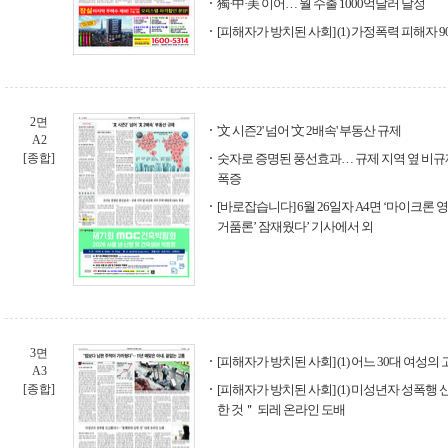
獨·中·美 이어… 월 수출 1000억달러 달성
[피해자가 방치된 사회] (1) 가정폭력 피해자 
2면
'文 시즌2' 넘어 '文 2배속' 부동산 규제
A2
[종합]
숫자로 증명된 풍선효과… 규제 지역 옆 비규제
폭증
[바로잡습니다] 6월 26일자 A4면 ‘마이크론 
거품론’ 잠재웠다’ 기사에서 외
3면
[피해자가 방치된 사회] (1) 어느 30대 여성의
A3
[종합]
[피해자가 방치된 사회] (1) 미성년자 성폭
한 것＂ 되레 온라인 도배