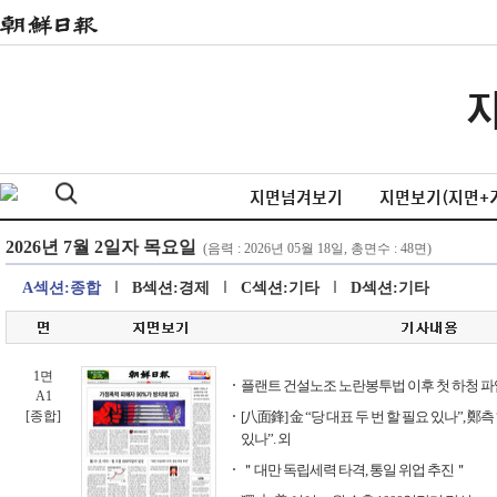
지면넘겨보기
지면보기(지면+
A섹션:종합
B섹션:경제
C섹션:기타
D섹션:기타
1면
플랜트 건설노조 노란봉투법 이후 첫 하청 파
A1
[종합]
[八面鋒] 金 “당 대표 두 번 할 필요 있나”, 鄭
있나”. 외
＂대만 독립세력 타격, 통일 위업 추진＂