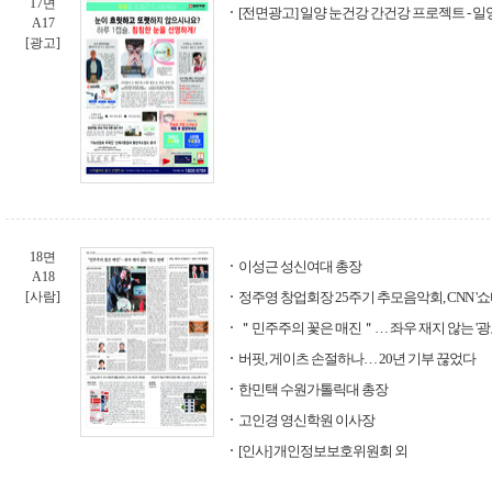
17면
[전면광고] 일양 눈건강 간건강 프로젝트 - 
A17
[광고]
18면
이성근 성신여대 총장
A18
[사람]
정주영 창업회장 25주기 추모음악회, CNN '쇼
＂민주주의 꽃은 매진＂… 좌우 재지 않는 '광
버핏, 게이츠 손절하나… 20년 기부 끊었다
한민택 수원가톨릭대 총장
고인경 영신학원 이사장
[인사] 개인정보보호위원회 외