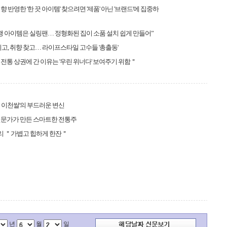
향 반영한 '한 끗 아이템' 찾으려면 '제품' 아닌 '브랜드'에 집중하
행 아이템은 실링팬… 정형화된 집이 소품 설치 쉽게 만들어”
미고, 취향 찾고… 라이프스타일 고수들 '총출동'
전통 상권에 간 이유는 '우린 위너다' 보여주기 위함＂
 이천쌀'의 부드러운 변신
전문가가 만든 스마트한 전통주
리 ＂가볍고 힙하게 한잔＂
년
월
일