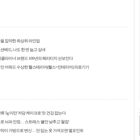
을 집약한 최상위 라인업
션베드, 나도 한 번 눕고 싶네
리클라이너 브랜드 100년의 헤리티지 선보인다
자인 어워드 수상한 헬스테리어(헬스+인테리어) 의료기기
 당류 5g 미만' 저당 케이크로 맛·건강 잡는다
로 뇌파 안정… 스트레스·불안 낮추고 '꿀잠'
막이 가방으로 변신… 안 입는 옷 가져오면 엘포인트