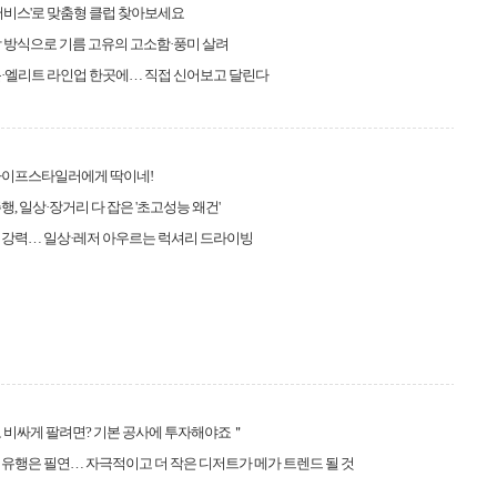
팅 서비스'로 맞춤형 클럽 찾아보세요
 방식으로 기름 고유의 고소함·풍미 살려
·엘리트 라인업 한곳에… 직접 신어보고 달린다
라이프스타일러에게 딱이네!
행, 일상·장거리 다 잡은 '초고성능 왜건'
 강력… 일상·레저 아우르는 럭셔리 드라이빙
 비싸게 팔려면? 기본 공사에 투자해야죠＂
유행은 필연… 자극적이고 더 작은 디저트가 메가 트렌드 될 것