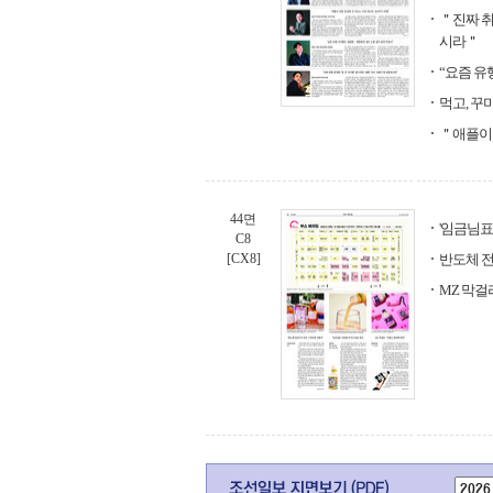
＂진짜 취
시라＂
“요즘 유
먹고, 꾸
＂애플이 
44면
'임금님표
C8
[CX8]
반도체 
MZ 막걸