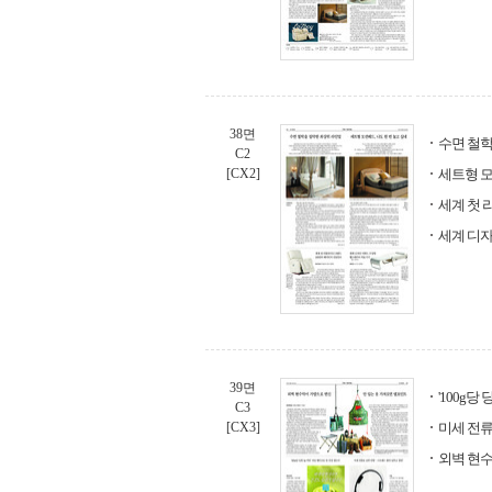
38면
수면 철학
C2
[CX2]
세트형 모
세계 첫 
세계 디
39면
'100g당
C3
[CX3]
미세 전류
외벽 현수