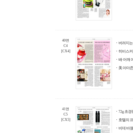
40면
버려지는
C4
[CX4]
히비스커
배·어깨 
美 아마존
41면
72g 초
C5
[CX5]
호텔의 
비데 바꿨