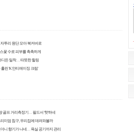
 자투리 원단 모아 북커버로
스꽃 수로 피부를 촉촉하게
어디든 밀착… 따뜻한 힐링
 홀린 'K 안티에이징 크림'
경량 골프 거리측정기… 필드서 '핫'하네
프리미엄 침구, 우리집에 데려와볼까
더니 향기가 나네… 욕실 공기까지 관리