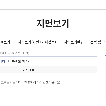
지면보기
넘겨보기
지면보기(지면+기사검색)
지면보기란?
검색 및 
기타
D섹션:기타
 고수들의 놀이터… '취향저격' 아이템 찾아보세요