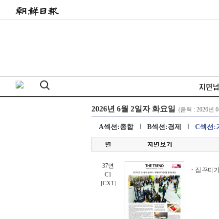
지면
A섹션:종합
B섹션:경제
C섹션:
37면
집 꾸미기
C1
[CX1]