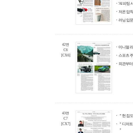
'AI 피
저온 압착
러닝 입문
42면
미니멀 
C6
[CX6]
스포츠 주
외관부터
43면
＂헌 집도
C7
[CX7]
＂디저트 
＂