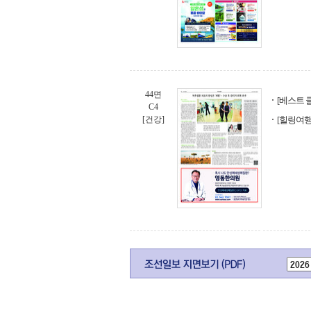
44면
[베스트
C4
[건강]
[힐링여