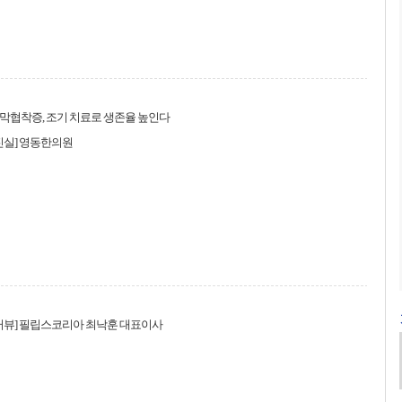
막협착증, 조기 치료로 생존율 높인다
진실] 영동한의원
터뷰] 필립스코리아 최낙훈 대표이사