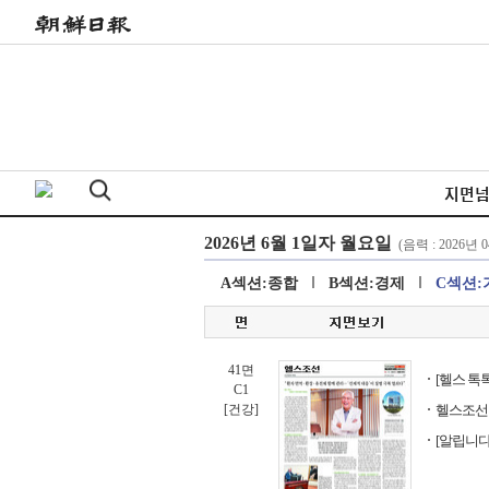
지면
A섹션:종합
B섹션:경제
C섹션:
41면
[헬스 톡
C1
[건강]
헬스조선 
[알립니다