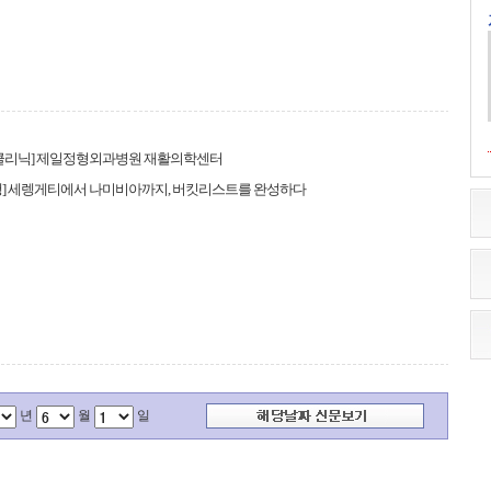
 클리닉] 제일정형외과병원 재활의학센터
행] 세렝게티에서 나미비아까지, 버킷리스트를 완성하다
년
월
일