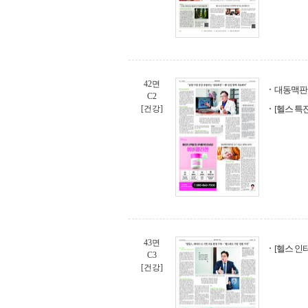
42면
대동맥판
C2
[건강]
[헬스 특
43면
[헬스 인
C3
[건강]