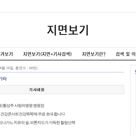
지면보기
넘겨보기
지면보기(지면+기사검색)
지면보기란?
검색 및 
기타
톡] 황성주 사랑의병원 병원장
건강콘서트'건강똑똑'에 무료 초대 합니다
] 나가노 치유의 숲, 피톤치드가 가득한 힐링산책