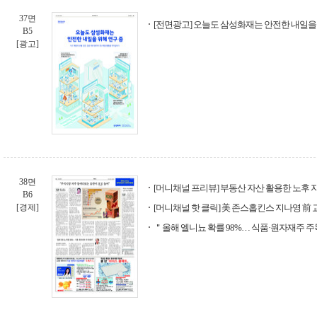
37면
[전면광고] 오늘도 삼성화재는 안전한 내일을
B5
[광고]
38면
[머니채널 프리뷰] 부동산 자산 활용한 노후
B6
[경제]
[머니채널 핫 클릭] 美 존스홉킨스 지나영 前 
＂올해 엘니뇨 확률 98%… 식품·원자재주 