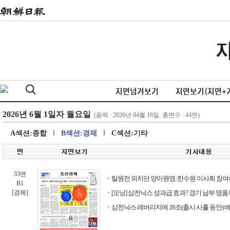
지면넘겨보기
지면보기(지면+
A섹션:종합
B섹션:경제
C섹션:기타
33면
탈원전 외치던 양이원영, 한수원 이사회 참여
B1
[경제]
[모닝] 삼전닉스 성과급 효과? 경기 남부 명품
삼전닉스 레버리지에 28조(출시 사흘 동안) 