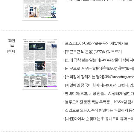
36면
포스코DX, NC AI와 '로봇 두뇌' 개발하기로
B4
[경제]
[두근두근 뇌 운동] (2877) 바꿔 부르기
[입에 착착 붙는 일본어] (4934) 강물이 탁해
[신문으로 배우는 實用漢字] (3960) 滑空(활공)
[스피킹이 강해지는 영어] (4940) no strings attac
[매일매일 중국어 한마디] (4931) 싱그럽다,
엔비디아, PC칩 시장 진출… AI 생태계 넓힌다
블루오리진 로켓 폭발 후폭풍… NASA 달 탐
집값으로 오픈AI 주식 받겠다는 매물까지 등
[사진]아이와 손 맞대는 中 유니트리 휴머노