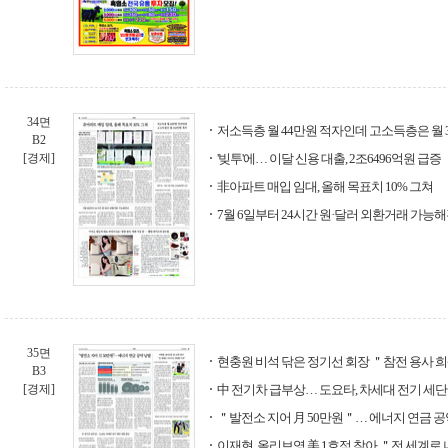
34면
저소득층 월 44만원 적자인데 고소득층은 월 
B2
[경제]
'빚투'에… 이달 신용 대출, 2조6496억원 급증
非아파트 매입 임대, 올해 목표치 10% 그쳐
7월 6일부터 24시간 원·달러 외환거래 가능
35면
현충원 비석 닦은 정기선 회장 ＂참전 용사 
B3
[경제]
中 전기차 급부상… 도요타, 차세대 전기 세단
＂발전소 지어 月 50만원＂… 에너지 연금 공
이재현, 올리브영 美 1호점 찾아 ＂전 세계로