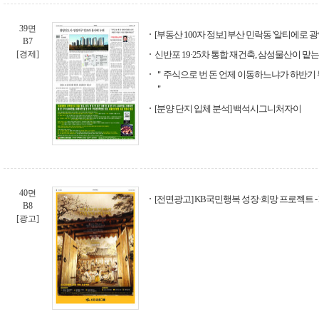
39면
[부동산 100자 정보] 부산 민락동 '알티에로 광
B7
[경제]
신반포 19·25차 통합 재건축, 삼성물산이 맡
＂주식으로 번 돈 언제 이동하느냐가 하반기 
＂
[분양 단지 입체 분석] 백석시그니처자이
40면
[전면광고] KB국민행복 성장·희망 프로젝트 
B8
[광고]