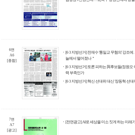
6면
[6·3 지방선거] 전재수 '통일교 무혐의' 강
A6
늘에서 떨어졌나＂
[종합]
[6·3 지방선거] 토론 피하는 與후보들(정원오
력 부족인가
[6·3 지방선거] 혁신 선대위 대신 '장동혁 선대
7면
[전면광고] AI로 세상을 미소 짓게 하는 미래가
A7
[광고]