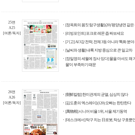
25면
[정옥희의 몸짓 탐구생활] (20) '평양냉면 같은
A25
[여론/독자]
[리빙포인트] 포크로 레몬 즙 짜보세요
[기고] AI 3강 전략, 전체 3등 아니라 '특화 분야
[날씨와 생활] 내륙 지방 중심으로 큰 일교차
[장일영의 세월에 장사 있다] 물을 마셔도 왜 
물'이 부족하기 때문
26면
[朝鮮칼럼] 한미관계의 균열, 심상치 않다
A26
[여론/독자]
[김도훈의 엑스레이] (120) 오빠는 한탄한다
[萬物相] 시니어 비율 1위, 서울 제기동역
[데스크에서] 탁구 치는 日로봇, 탁상 구호뿐인