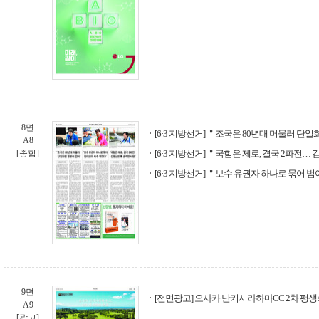
8면
[6·3 지방선거] ＂조국은 80년대 머물러 단
A8
[종합]
[6·3 지방선거] ＂국힘은 제로, 결국 2파전…
[6·3 지방선거] ＂보수 유권자 하나로 묶어 
9면
[전면광고] 오사카 난키시라하마CC 2차 평
A9
[광고]