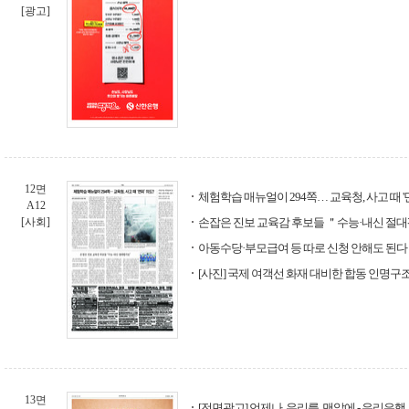
[광고]
12면
체험학습 매뉴얼이 294쪽… 교육청, 사고 때 '
A12
[사회]
손잡은 진보 교육감 후보들 ＂수능·내신 절
아동수당·부모급여 등 따로 신청 안해도 된다
[사진] 국제 여객선 화재 대비한 합동 인명구
13면
[전면광고] 언제나. 우리를. 맨앞에 - 우리은행