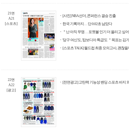
21면
[사진] NBA 선더, 콘퍼런스 결승 진출
A21
[스포츠]
한국 기록까지… 단 0.02초 남았다
＂난 아직 무명… 포켓볼 인기 더 올리고 싶
'당구 여신'도, '캄보디아 특급'도 ＂목표는 김
[스포츠 TALK] 월드컵 최종 모의고사, 괜찮을
22면
[전면광고] 고탄력 기능성 밴딩 스포츠 바지 
A22
[광고]