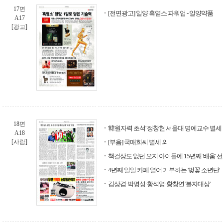
17면
[전면광고] 일양 흑염소 파워업 - 일양약품
A17
[광고]
18면
'韓원자력 초석' 정창현 서울대 명예교수 별세
A18
[사람]
[부음] 국매희씨 별세 외
책걸상도 없던 오지 아이들에 15년째 '배움' 
4년째 일일 카페 열어 기부하는 '벚꽃 소년단'
김상겸·박명성·황석영·황창연 '불자대상'