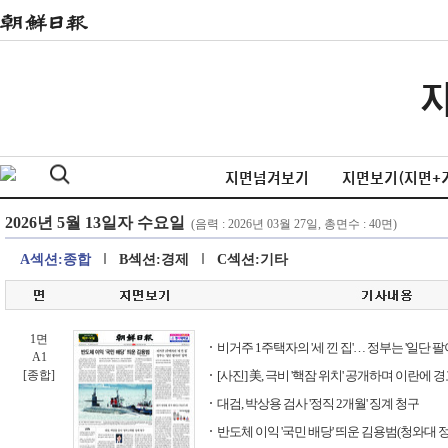
지면넘겨보기
지면보기(지면+
A섹션:종합
B섹션:경제
C섹션:기타
1면
비거주 1주택자의 '세 낀 집'… 정부는 '일단 팔
A1
[종합]
[사진] 美, 극비 '핵잠 위치' 공개하며 이란에 
대검, 박상용 검사 '정직 2개월' 징계 청구
반도체 이익 '국민 배당' 띄운 김용범(청와대 