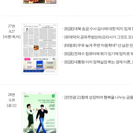
27면
[社說] 대북 송금 수사 검사에 대한 억지 징계
A27
[여론/독자]
[유재덕의 공유주방] (18) 요리사가 그것도 
[태평로] 우유 늦게 주면 '아동학대'? 선 넘은
[社說] 전재수 컴퓨터에 뭐가 있기에 망치로 
[社說] 대통령 이어 정책실장 튀는 경제 이론,
28면
[전면광고] 함께 성장하며 행복을 나누는 금융
A28
[광고]