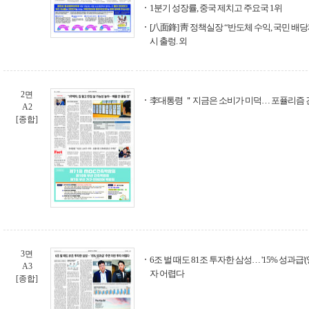
1분기 성장률, 중국 제치고 주요국 1위
[八面鋒] 靑 정책실장 “반도체 수익, 국민 배
시 출렁. 외
2면
李대통령 ＂지금은 소비가 미덕… 포퓰리즘
A2
[종합]
3면
6조 벌 때도 81조 투자한 삼성… '15% 성과급
A3
자 어렵다
[종합]