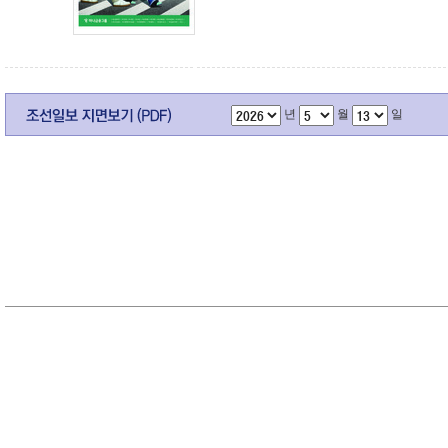
년
월
일