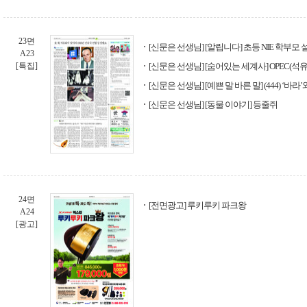
23면
[신문은 선생님] [알립니다] 초등 NIE 학부모
A23
[특집]
[신문은 선생님] [숨어있는 세계사] OPEC(
[신문은 선생님] [예쁜 말 바른 말] (444) ‘바라’
[신문은 선생님] [동물 이야기] 등줄쥐
24면
[전면광고] 루키루키 파크왕
A24
[광고]