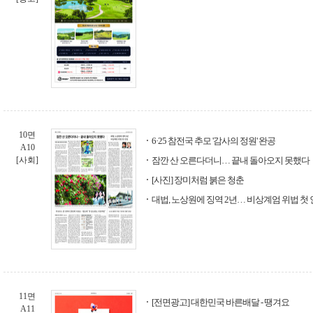
10면
6·25 참전국 추모 '감사의 정원' 완공
A10
[사회]
잠깐 산 오른다더니… 끝내 돌아오지 못했다
[사진] 장미처럼 붉은 청춘
대법, 노상원에 징역 2년… 비상계엄 위법 첫
11면
[전면광고] 대한민국 바른배달 - 땡겨요
A11