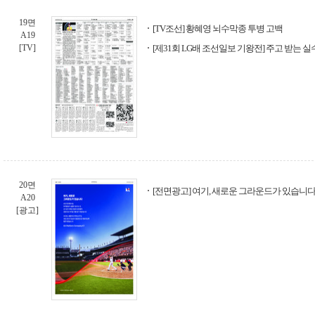
19면
[TV조선] 황혜영 뇌수막종 투병 고백
A19
[TV]
[제31회 LG배 조선일보 기왕전] 주고 받는 실
20면
[전면광고] 여기, 새로운 그라운드가 있습니다 -
A20
[광고]