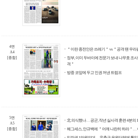
4면
＂이란 종전안은 쓰레기＂ vs ＂공격 땐 우라늄
A4
[종합]
정부, 이미 두바이에 전문가 보내 나무호 조사
격＂
방중 코앞에 두고 인권 꺼낸 트럼프
5면
北 의식했나… 공군, 작년 실사격 훈련 4분의 
A5
[종합]
헤그세스, 안규백에 ＂어깨 나란히 하라＂… 
입장권 1만원인데… 北축구 응원단체에 통일부