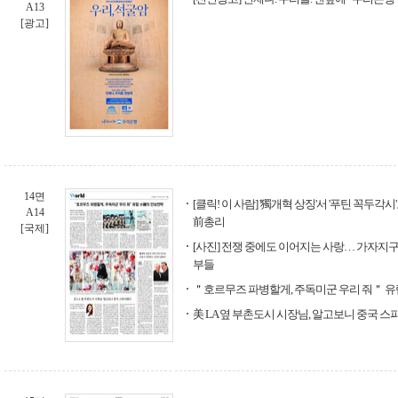
A13
[광고]
14면
[클릭! 이 사람] '獨개혁 상징'서 '푸틴 꼭두
A14
前총리
[국제]
[사진] 전쟁 중에도 이어지는 사랑… 가자지
부들
＂호르무즈 파병할게, 주독미군 우리 줘＂ 
美 LA 옆 부촌도시 시장님, 알고보니 중국 