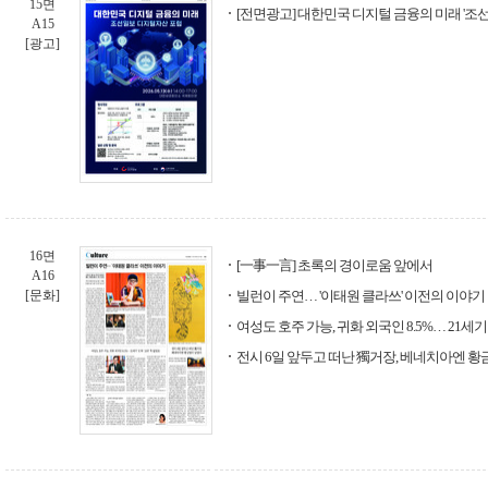
15면
[전면광고] 대한민국 디지털 금융의 미래 '조
A15
[광고]
16면
[一事一言] 초록의 경이로움 앞에서
A16
[문화]
빌런이 주연… '이태원 클라쓰' 이전의 이야기
여성도 호주 가능, 귀화 외국인 8.5%… 21세기 '
전시 6일 앞두고 떠난 獨거장, 베네치아엔 