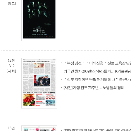
[광고]
12면
＂부정 경선＂ ＂이의신청＂ 진보 교육감 단
A12
[사회]
외국인 환자 200만명(작년) 돌파… K의료관광
＂정부 지침이면 단협 어겨도 되나＂ 통근버스
[사진] 가평 전투 75주년… 노병들의 경례
13면
[전면광고] 조끼 하나로 고민 끝! 입자마자 뱃