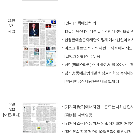
21면
[인사] 기획예산처 외
A21
[사람]
19살에 유산 1억 기부… ＂언젠가 맞닥뜨릴 
신영균예술문화재단 이정재 이사·신언식 이
머스크·올트먼 '세기의 재판'… 사적 메시지도
[날씨와 생활] 전국 맑음
난민(팔레스타인) 소년, 공기서 물 뽑아내는 '
김기병 롯데관광개발 회장, 4·19혁명 봉사대
[부음] 변금진 대광운수 대표 별세 외
22면
[기자의 視角] 에너지 안보 흔드는 낙하산 인
A22
[여론/독자]
[萬物相] 자택 임종
[강천석 칼럼] 장동혁, 땅에 떨어져 黨의 거름
[정수윤의 길을 걸으며] (26) 호랑이와 한나절