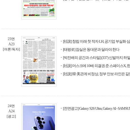
23면
[社說] 창립 이래 첫 적자 LH, 공기업 부실화
A23
[여론/독자]
[태평로] 잠실은 동대문과 달라야 한다
[박진배의 공간과 스타일] (337) 신발까지 하얗
[社說] 머스크에 10배 의결권 준 스페이스X,
[社說] 韓·美관계 비정상, 정부 안보 라인은 갈
24면
[전면광고] Galaxy S26 Ultra, Galaxy AI - SAMS
A24
[광고]