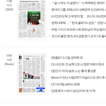
15면
＂덜 시켜도 더 일한다＂ 더 똑똑해진 챗GPT
A15
[경제]
현대차그룹, 위례신도시(복정역 인근)에 8조 규모
[사진] 반도체 '소부장'의 힘… 코스닥, 26년만에
깜짝 GDP에… ＂한국 올해 3% 성장＂ 전망 
하청 기지서 AI 파트너로 베트남의 위상 달
'코스피 불장' 효과, 4대 금융 분기 순익 5조 돌
16면
[한줄읽기] 고립 경제학 외
A16
[Books]
[도서] 모든 건 남쪽으로 난 창문 덕분이었네
[잠깐 이 저자] '날로 노는 홍대' 홍성훈
[Books가 만난 사람] NYT 저널리스트 앤드루
[도서] 내일 날씨는 맑음
[강동호의 시보다 낯선] 러브 온 더 락