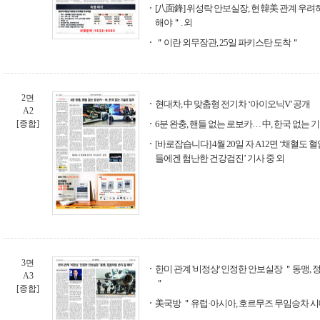
[八面鋒] 위성락 안보실장, 현 韓美 관계 우려
해야＂. 외
＂이란 외무장관, 25일 파키스탄 도착＂
2면
현대차, 中 맞춤형 전기차 ‘아이오닉V’ 공개
A2
[종합]
6분 완충, 핸들 없는 로보카… 中, 한국 없는 
[바로잡습니다] 4월 20일 자 A12면 ‘채혈도 
들에겐 험난한 건강검진’ 기사 중 외
3면
한미 관계 '비정상' 인정한 안보실장 ＂동맹, 
A3
＂
[종합]
美국방 ＂유럽·아시아, 호르무즈 무임승차 