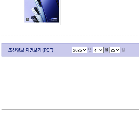
년
월
일