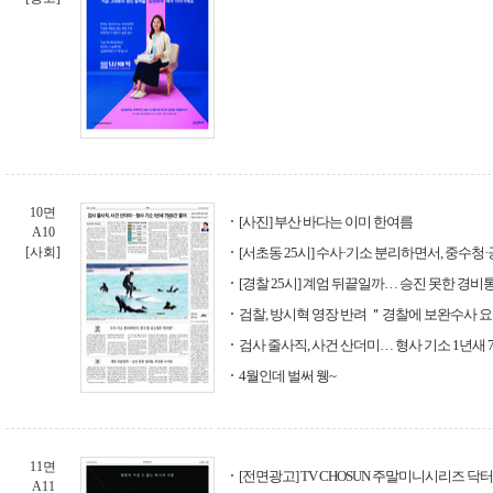
10면
[사진] 부산 바다는 이미 한여름
A10
[사회]
[서초동 25시] 수사·기소 분리하면서, 중수청
[경찰 25시] 계엄 뒤끝일까… 승진 못한 경비
검찰, 방시혁 영장 반려 ＂경찰에 보완수사 
검사 줄사직, 사건 산더미… 형사 기소 1년새 75
4월인데 벌써 웽~
11면
[전면광고] TV CHOSUN 주말미니시리즈 닥
A11