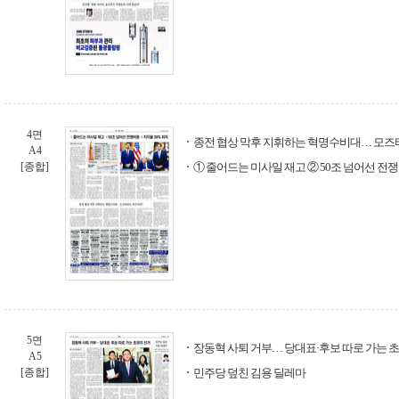
4면
종전 협상 막후 지휘하는 혁명수비대… 모즈
A4
[종합]
① 줄어드는 미사일 재고 ② 50조 넘어선 전쟁
5면
장동혁 사퇴 거부… 당대표·후보 따로 가는 
A5
[종합]
민주당 덮친 김용 딜레마