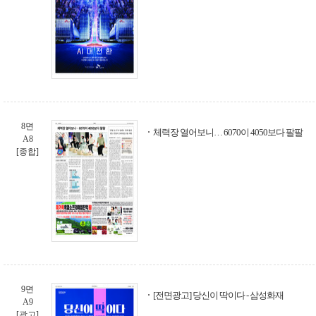
8면
체력장 열어보니… 6070이 4050보다 팔팔
A8
[종합]
9면
[전면광고] 당신이 딱이다 - 삼성화재
A9
[광고]