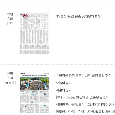
19면
[TV조선] '원조 단종' 정태우와 함께
A19
[TV]
20면
＂안전한 완주 도우며 시민 불편 줄일 것＂
A20
[스포츠]
오늘의 경기
내일의 경기
韓 테니스 간판 첫 맞대결, 권순우 웃었다
시원한 봄바람 맞으며… 2만1545개의 심장, 
과도한 바가지 논란에… 미국, 월드컵 흥행 