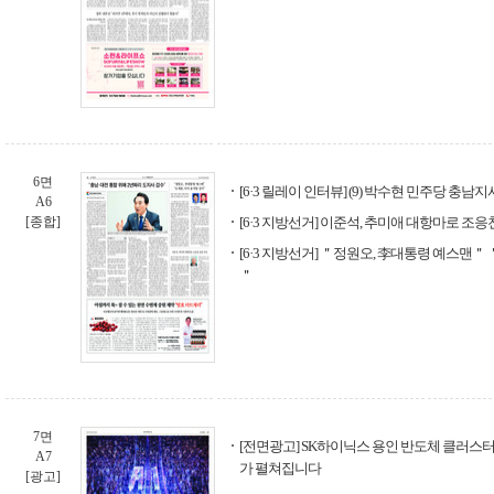
6면
[6·3 릴레이 인터뷰] (9) 박수현 민주당 충남
A6
[종합]
[6·3 지방선거] 이준석, 추미애 대항마로 조응
[6·3 지방선거] ＂정원오, 李대통령 예스맨＂
＂
7면
[전면광고] SK하이닉스 용인 반도체 클러스터,
A7
가 펼쳐집니다
[광고]