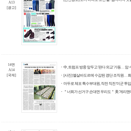
A13
[광고]
14면
中, 트럼프 방중 앞두고 '판다 외교' 가동… 암·
A14
[국제]
[사진] 엘살바도르에 수감된 갱단 조직원… 
마두로 체포 특수부대원, 작전 직전 '미군 투입'
＂너희가 선거구 손대면 우리도＂ 美 '게리맨