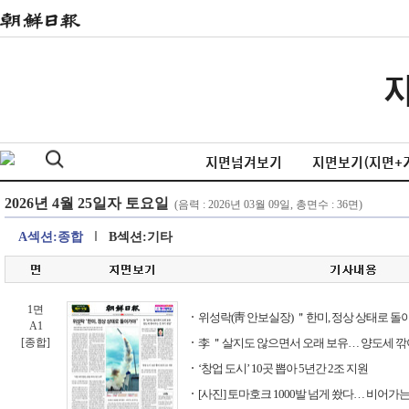
지면넘겨보기
지면보기(지면+
A섹션:종합
B섹션:기타
1면
위성락(靑 안보실장) ＂한미, 정상 상태로 
A1
[종합]
李 ＂살지도 않으면서 오래 보유… 양도세 깎
‘창업 도시’ 10곳 뽑아 5년간 2조 지원
[사진] 토마호크 1000발 넘게 쐈다… 비어가