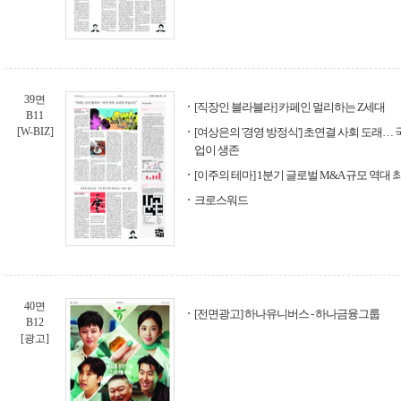
39면
[직장인 블라블라] 카페인 멀리하는 Z세대
B11
[W-BIZ]
[여상은의 '경영 방정식'] 초연결 사회 도래… 
업이 생존
[이주의 테마] 1분기 글로벌 M&A 규모 역대 
크로스워드
40면
[전면광고] 하나유니버스 - 하나금융그룹
B12
[광고]