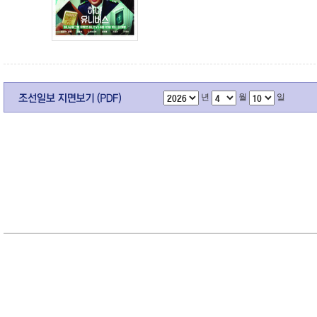
년
월
일