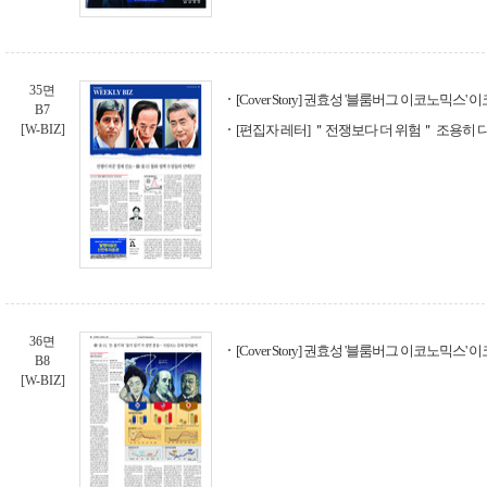
35면
[Cover Story] 권효성 '블룸버그 이코노믹스
B7
[W-BIZ]
[편집자 레터] ＂전쟁보다 더 위험＂ 조용히
36면
[Cover Story] 권효성 '블룸버그 이코노믹스
B8
[W-BIZ]