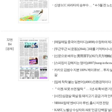
신생 LCC 파라타의 승부수… ＂4~5월 전 노
32면
[매일매일 중국어 한마디] (4898) 수정하여 
B4
[경제]
[두근두근 뇌 운동] (2844) 그때를 기억하시나
[신문으로 배우는 實用漢字] (3927) 天方地軸
[스피킹이 강해지는 영어] (4907) bump in the ro
카카오 김범수 지분 100% '케이큐브'… 투자
갈
[입에 착착 붙는 일본어] (4901) 친환경적이다
＂이젠 AI 못 쓰면 탈락＂… 1년 새 확 바뀐 
[사진] 삼겹살·목살 등 돼지고기 공급 가격 인
'HBM4 탑재' 엔비디아 루빈, 출시 지연 전망
KAIST, 노벨상 수상자와 AI로 '인공 단백질' 설