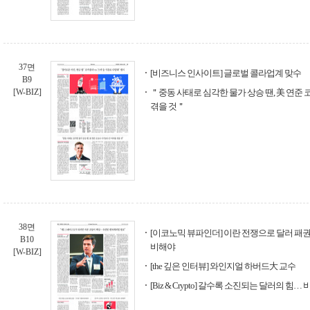
37면
[비즈니스 인사이트] 글로벌 콜라업계 맞수
B9
[W-BIZ]
＂중동 사태로 심각한 물가 상승 땐, 美 연준
겪을 것＂
38면
[이코노믹 뷰파인더] 이란 전쟁으로 달러 패권 
B10
비해야
[W-BIZ]
[the 깊은 인터뷰] 와인지얼 하버드大 교수
[Biz & Crypto] 갈수록 소진되는 달러의 