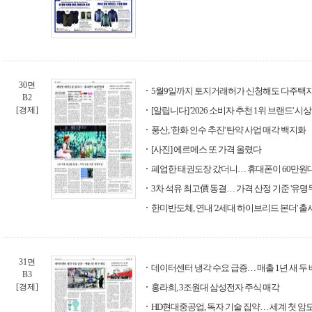
30면
5월9일까지 토지거래허가 신청해도 다주택자 
B2
[경제]
[알립니다] '2026 소비자 추천 1위 브랜드' 
풍산, '한화 인수 추진' 탄약 사업 매각 백지화
[사진] 에르메스 또 가격 올렸다
폐업한 태권도장 갔더니… 휴대폰이 60만원대
3차 석유 최고價 동결… 가격 산정 기준 '유명
한미반도체, 연내 '2세대 하이브리드 본더' 출
31면
데이터센터 냉각 수요 급증… 매출 1년 새 두
B3
[경제]
홍라희, 3조원대 삼성전자 주식 매각
HD현대중공업, 독자 기술 집약… 세계 첫 암