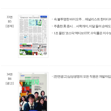
33면
속 불투명한 바이오주… 애널리스트 한마디
B5
[경제]
주춤한 美 증시… 서학개미, 이달 들어 순매도
1조 몰린 '코스닥 액티브 ETF', 수익률은 지
34면
[전면광고] 삼성생명의 모든 직원은 개발자
B6
[광고]