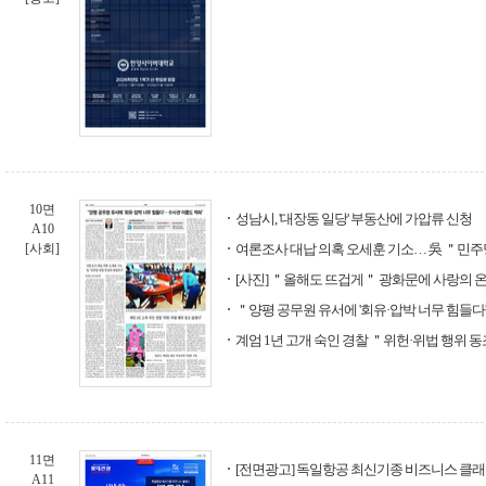
10면
성남시, '대장동 일당' 부동산에 가압류 신청
A10
[사회]
여론조사 대납 의혹 오세훈 기소… 吳 ＂민
[사진] ＂올해도 뜨겁게＂ 광화문에 사랑의 
＂양평 공무원 유서에 '회유·압박 너무 힘들다
계엄 1년 고개 숙인 경찰 ＂위헌·위법 행위 
11면
[전면광고] 독일항공 최신기종 비즈니스 클래스
A11