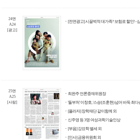
24면
[전면광고] 시끌벅적 대가족? 보험료 할인! -
A24
[광고]
25면
최완주 언론중재위원장
A25
[사람]
'돌부처' 이창호, '스승'(조훈현) 넘어 바둑 최
[플라자] 장학재단 같이함께 외
신주영 등 3명 여성과학기술인상
[부음] 강묘학 별세 외
[인사] 금융위원회 외