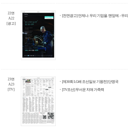
22면
[전면광고] 언제나. 우리 기업을. 맨앞에. - 
A22
[광고]
23면
[제30회 LG배 조선일보 기왕전] 단명국
A23
[TV]
[TV조선] 무서운 치매 가족력