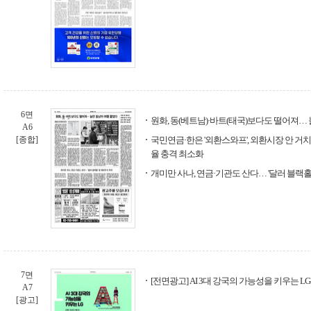
6면
원화, 동(베트남)·바트(태국)보다도 떨어져…
A6
[종합]
국민연금·한은 '외환스와프', 외환시장 안 거
율 충격 최소화
개미만 사나, 연금·기관도 산다… '달러 블랙홀
7면
[전면광고] AI 3대 강국의 가능성을 키우는 LG
A7
[광고]