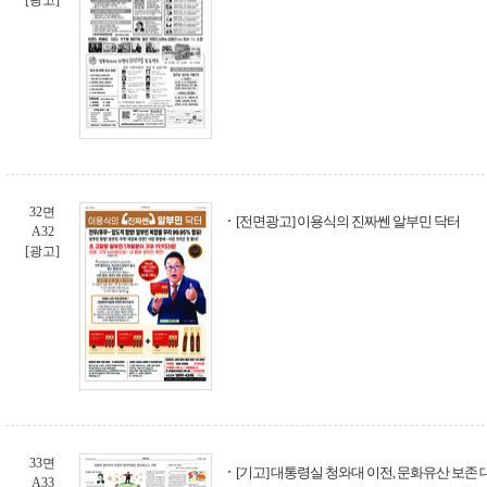
[광고]
32면
[전면광고] 이용식의 진짜쎈 알부민 닥터
A32
[광고]
33면
[기고] 대통령실 청와대 이전, 문화유산 보존
A33