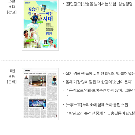
15면
[전면광고] 보험을 넘어서는 보험 - 삼성생명
A15
[광고]
16면
살기 위해 깬 돌에… 이젠 희망의 빛 불어 넣
A16
[문화]
올해 가장 많이 팔린 책 한강의 '소년이 온다'
＂음악으로 영화 보여주려 하지 않아… 화면이
＂
[一事一言] 누리호에 함께 쏘아 올린 소원
＂탐관오리 습격 생중계＂… 홍길동이 답답