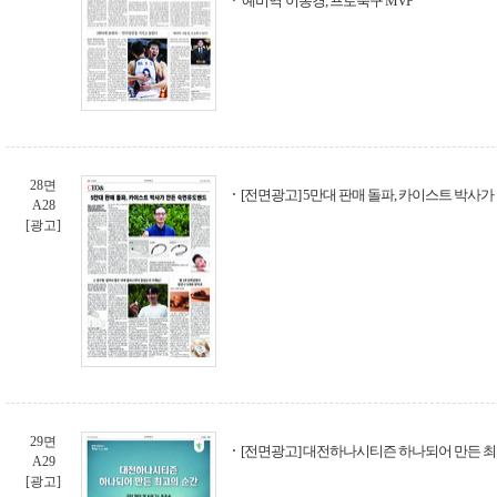
'예비역' 이동경, 프로축구 MVP
28면
[전면광고] 5만대 판매 돌파, 카이스트 박사가
A28
[광고]
29면
[전면광고] 대전하나시티즌 하나되어 만든 최
A29
[광고]