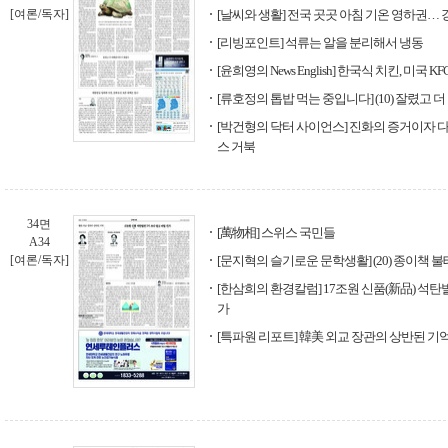
[여론/독자]
[날씨와 생활] 전국 곳곳 아침 기온 영하권…
[리빙포인트] 석류는 알을 분리해서 냉동
[윤희영의 News English] 한국식 치킨, 미국 
[류호정의 톱밥 먹는 중입니다] (10) 잘렸고 
[박건형의 닥터 사이언스] 진화의 증거이자
스 거북
34면
[萬物相] 스위스 국민들
A34
[여론/독자]
[문지혁의 슬기로운 문학생활] (20) 종이책 
[한삼희의 환경칼럼] 17조원 신품(新品) 석탄
가
[특파원 리포트] 韓美 외교 장관의 상반된 기