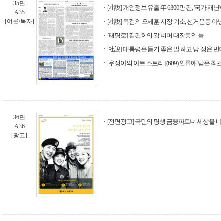
35면
[社說] 개인정보 유출 年 6300만 건, '국가 재난
A35
[여론/독자]
[社說] 특검의 오세훈 시장 기소, 선거운동 아
[태평로] 김건희의 강 너머 대장동의 늪
[社說] 대통령은 듣기 좋은 말 하고 당·정은 
[우정아의 아트 스토리] (609) 인류애 담은 최초
36면
[전면광고] 국민의 평생 금융파트너 세상을 바
A36
[광고]