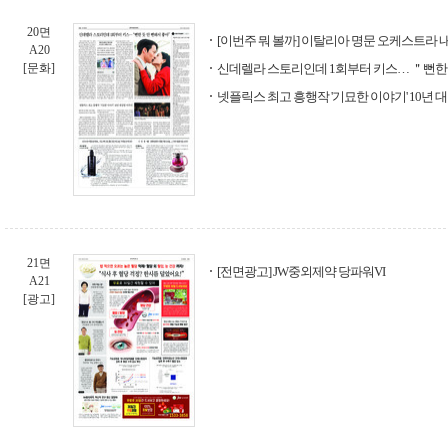
20면
[이번주 뭐 볼까] 이탈리아 명문 오케스트라 
A20
[문화]
신데렐라 스토리인데 1회부터 키스… ＂뻔한 
넷플릭스 최고 흥행작 '기묘한 이야기' 10년 
21면
[전면광고] JW중외제약 당파워VI
A21
[광고]