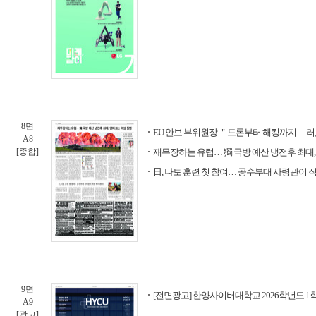
8면
EU 안보 부위원장 ＂드론부터 해킹까지… 러
A8
[종합]
재무장하는 유럽… 獨 국방 예산 냉전후 최대,
日, 나토 훈련 첫 참여… 공수부대 사령관이
9면
[전면광고] 한양사이버대학교 2026학년도 1
A9
[광고]