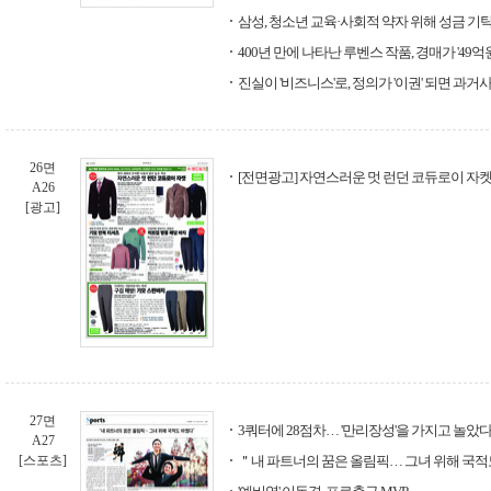
삼성, 청소년 교육·사회적 약자 위해 성금 기
400년 만에 나타난 루벤스 작품, 경매가 '49억원
진실이 '비즈니스'로, 정의가 '이권' 되면 과거
26면
[전면광고] 자연스러운 멋 런던 코듀로이 자켓 
A26
[광고]
27면
3쿼터에 28점차… '만리장성'을 가지고 놀았
A27
[스포츠]
＂내 파트너의 꿈은 올림픽… 그녀 위해 국