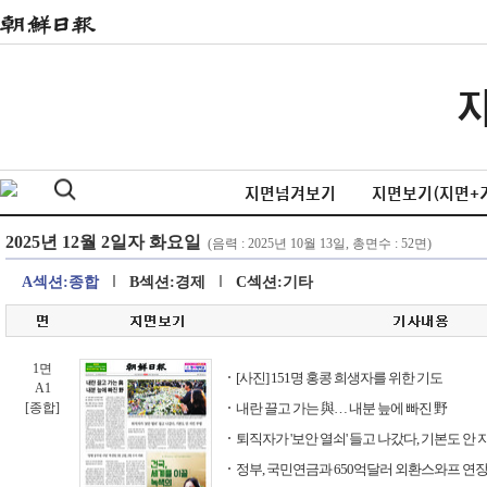
지면넘겨보기
지면보기(지면+
A섹션:종합
B섹션:경제
C섹션:기타
1면
[사진] 151명 홍콩 희생자를 위한 기도
A1
[종합]
내란 끌고 가는 與… 내분 늪에 빠진 野
퇴직자가 '보안 열쇠' 들고 나갔다, 기본도 안 
정부, 국민연금과 650억달러 외환스와프 연장