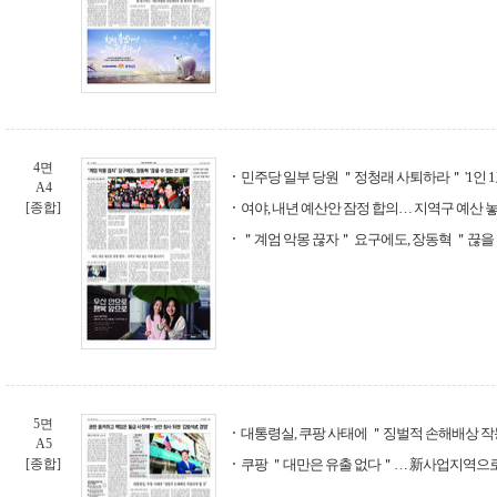
4면
민주당 일부 당원 ＂정청래 사퇴하라＂ '1인 1
A4
[종합]
여야, 내년 예산안 잠정 합의… 지역구 예산 
＂계엄 악몽 끊자＂ 요구에도, 장동혁 ＂끊을 
5면
대통령실, 쿠팡 사태에 ＂징벌적 손해배상 작
A5
[종합]
쿠팡 ＂대만은 유출 없다＂… 新사업지역으로