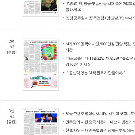
[八面鋒] 與, 환율·부동산 등 악재 속에 '제2특
를 태세. 외
'양평 공무원 사망' 특검팀 1명 고발, 3명 수사
2면
AI가 9000권 찍어내면, 9000만원(권당 책값
A2
서관
[종합]
[바로잡습니다] 11월 22일 자 A12면 ‘“불같
양 됐죠”’ 기사 외
＂공신력 있는 AI 책 판독기 만들어야＂
3면
오늘 추경호 영장심사, 내일 김건희 구형… 野 '
A3
[종합]
민주당의 '내란 정국 시즌2'… 내년 지방선거
與 법사위는 '내란특별법·전담재판부·법 왜곡