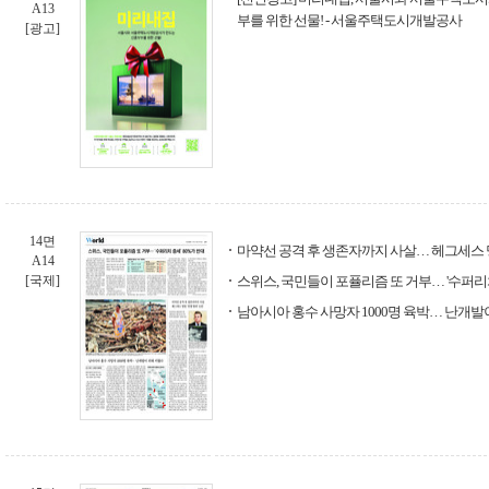
A13
부를 위한 선물! - 서울주택도시개발공사
[광고]
14면
마약선 공격 후 생존자까지 사살… 헤그세스 명
A14
[국제]
스위스, 국민들이 포퓰리즘 또 거부… '수퍼리치
남아시아 홍수 사망자 1000명 육박… 난개발