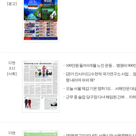
[광고]
12면
100만원 들여 6개월 노인 운동… 병원비 900
A12
[사회]
[관가 인사이드] 수천억 국가연구소 사업… 정
령 내리며 쉬쉬 왜?
오늘 서울 체감 기온 영하 5도… 서해안은 
근무 중 술집·당구장 다녀 해임된 간부… 지
13면
[전면광고] 미리내집, 서울시와 서울주택도