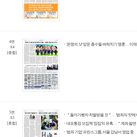
4면
'운명의 샷' 앞둔 총수들 벼락치기 맹훈… 이재
A4
[종합]
5면
＂돌아가봤자 처벌받을 것＂… '범죄의 맛'에
A5
[종합]
대포통장 모집책 '장집'의 유혹… ＂계좌 팔면 
'범죄 기업' 프린스그룹, 서울 강남서 영업 중