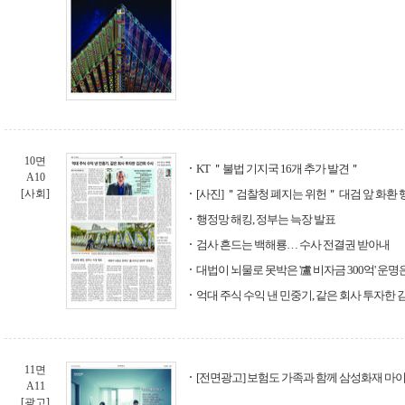
10면
KT ＂불법 기지국 16개 추가 발견＂
A10
[사회]
[사진] ＂검찰청 폐지는 위헌＂ 대검 앞 화환 
행정망 해킹, 정부는 늑장 발표
검사 흔드는 백해룡… 수사 전결권 받아내
대법이 뇌물로 못박은 '盧 비자금 300억' 운명
억대 주식 수익 낸 민중기, 같은 회사 투자한 
11면
[전면광고] 보험도 가족과 함께 삼성화재 마
A11
[광고]