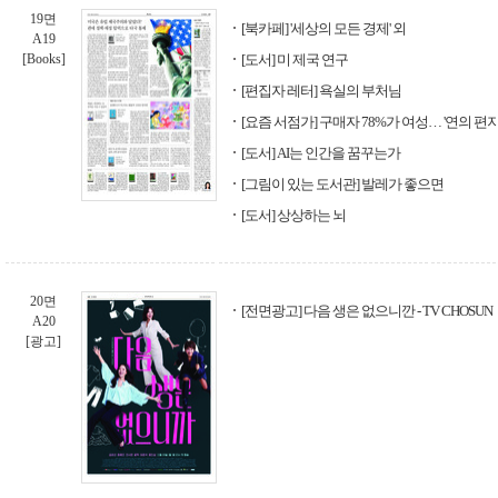
19면
[북카페] '세상의 모든 경제' 외
A19
[Books]
[도서] 미 제국 연구
[편집자 레터] 욕실의 부처님
[요즘 서점가] 구매자 78%가 여성… '연의 편지
[도서] AI는 인간을 꿈꾸는가
[그림이 있는 도서관] 발레가 좋으면
[도서] 상상하는 뇌
20면
[전면광고] 다음 생은 없으니깐 - TV CHOSUN
A20
[광고]