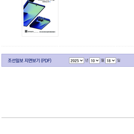
년
월
일