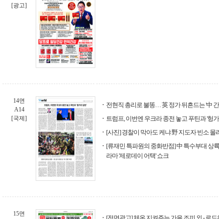
[광고]
14면
전현직 총리로 불똥… 英 정가 뒤흔드는 '中 간
A14
[국제]
트럼프, 이번엔 우크라 종전 놓고 푸틴과 '헝가
[사진] 경찰이 막아도 케냐 野 지도자 빈소 
[류재민 특파원의 중화반점] 中 특수부대 상륙,
라마 '제로데이 어택' 쇼크
15면
[전면광고] 체온 지켜주는 가을 조끼 외 - 로