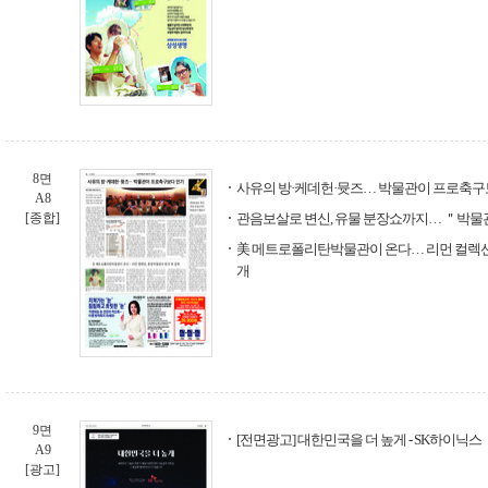
8면
사유의 방·케데헌·뮷즈… 박물관이 프로축구
A8
[종합]
관음보살로 변신, 유물 분장쇼까지… ＂박물
美 메트로폴리탄박물관이 온다… 리먼 컬렉션
개
9면
[전면광고] 대한민국을 더 높게 - SK하이닉스
A9
[광고]