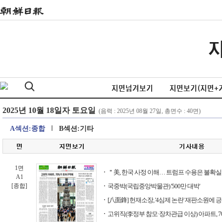
지면넘겨보기
지면보기(지면+
A섹션:종합
B섹션:기타
1면
＂美, 한국 사정 이해… 트럼프 수용은 불확
A1
[종합]
국중박(국립중앙박물관) '500만 대박'
[八面鋒] 헌재소장, '4심제 논란' 재판소원에 긍
고위직(李정부 참모·장차관급 이상) 아파트, 