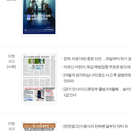
12면
정부, 의료 대란 종료 선언… 20일부터 위기 경
A12
[사회]
어르신·어린이, 독감 예방접종 무료로 받으
[어떻게 생각하십니까] 청도 사고 후 광범위한
잇따라
[관가 인사이드] 李정부 출범 4개월째… 늦
1급 인사
13면
[전면광고] 이용식의 진짜쎈 알부민 닥터 외
A13