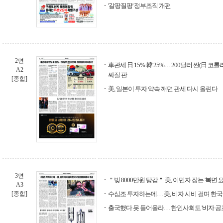
'갈팡질팡' 정부조직 개편
2면
車관세 日 15%·韓 25%… 200달러 싼(日 코롤라
A2
싸질 판
[종합]
美, 일본이 투자 약속 깨면 관세 다시 올린다
3면
＂빚 8000만원 탕감＂ 美, 이민자 잡는 '복면 
A3
[종합]
수십조 투자하는데… 美, 비자 시비 걸며 한
출국했다 못 들어올라… 한인사회도 '비자 공포