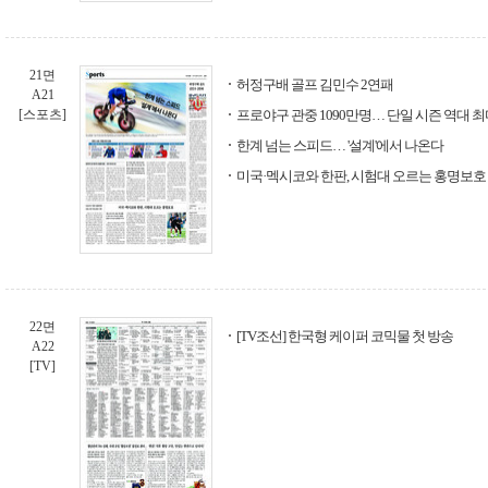
21면
허정구배 골프 김민수 2연패
A21
[스포츠]
프로야구 관중 1090만명… 단일 시즌 역대 최
한계 넘는 스피드… '설계'에서 나온다
미국·멕시코와 한판, 시험대 오르는 홍명보호
22면
[TV조선] 한국형 케이퍼 코믹물 첫 방송
A22
[TV]