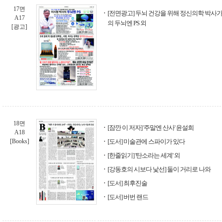
17면
[전면광고] 두뇌 건강을 위해 정신의학 박사가
A17
의 두뇌엔 PS 외
[광고]
18면
[잠깐 이 저자] '주말엔 산사' 윤설희
A18
[Books]
[도서] 미술관에 스파이가 있다
[한줄읽기] '탄소라는 세계' 외
[강동호의 시보다 낯선] 둘이 거리로 나와
[도서] 최후진술
[도서] 버번 랜드