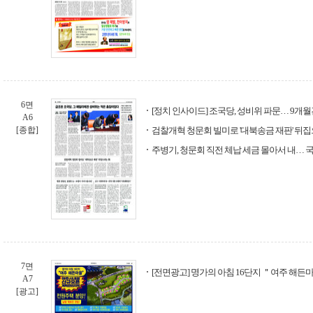
6면
[정치 인사이드] 조국당, 성비위 파문… 9개월
A6
[종합]
검찰개혁 청문회 빌미로 '대북송금 재판' 뒤
주병기, 청문회 직전 체납 세금 몰아서 내…
7면
[전면광고] 명가의 아침 16단지 ＂여주 해든
A7
[광고]