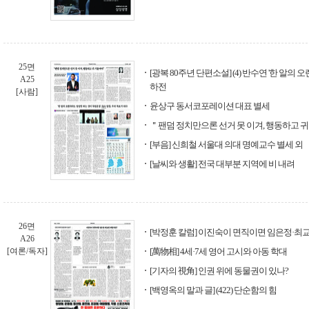
25면
[광복 80주년 단편소설] (4) 반수연 '한 알의
A25
하전
[사람]
윤상구 동서코포레이션 대표 별세
＂팬덤 정치만으론 선거 못 이겨, 행동하고 
[부음] 신희철 서울대 의대 명예교수 별세 외
[날씨와 생활] 전국 대부분 지역에 비 내려
26면
[박정훈 칼럼] 이진숙이 면직이면 임은정·최
A26
[여론/독자]
[萬物相] 4세·7세 영어 고시와 아동 학대
[기자의 視角] 인권 위에 동물권이 있나?
[백영옥의 말과 글] (422) 단순함의 힘