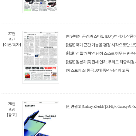
27면
[박진배의 공간과 스타일] (304) 여객기, 작품
A27
[여론/독자]
[社說] 국가 근간 기능을 '환경' 시각으로만 보
[社說] '검찰 개혁' 정당성 스스로 허무는 민주
[社說] 일본차 美 관세 인하, 우리도 최종 타
[에스프레소] 한국 50대 중년 남성의 고독
28면
[전면광고] Galaxy Z Fold7 | Z Flip7, Galaxy AI 
A28
[광고]