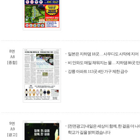
8면
일본은 지하댐 18곳… 사우디도 사막에 지어
A8
[종합]
비 안와도 매일 채워지는 물… 지하댐 86곳 만
강릉 아파트 113곳 4만 가구 제한 급수
9면
[전면광고] 내일은 세상이 함께, 한 걸음 더
A9
학교가 길을 밝히겠습니다
[광고]