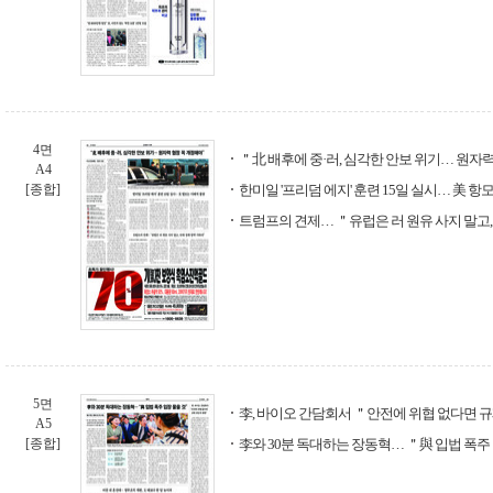
4면
＂北 배후에 중·러, 심각한 안보 위기… 원자
A4
[종합]
한미일 '프리덤 에지' 훈련 15일 실시… 美 항
트럼프의 견제… ＂유럽은 러 원유 사지 말고,
5면
李, 바이오 간담회서 ＂안전에 위협 없다면 
A5
[종합]
李와 30분 독대하는 장동혁… ＂與 입법 폭주