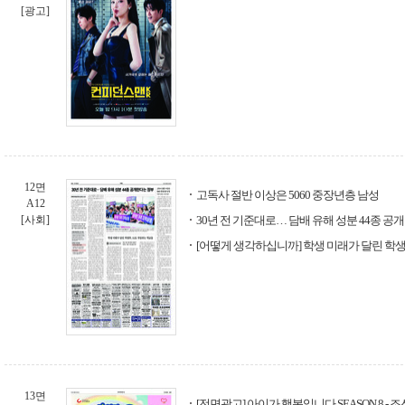
[광고]
12면
고독사 절반 이상은 5060 중장년층 남성
A12
[사회]
30년 전 기준대로… 담배 유해 성분 44종 공
[어떻게 생각하십니까] 학생 미래가 달린 학생
13면
[전면광고] 아이가 행복입니다 SEASON 8 - 