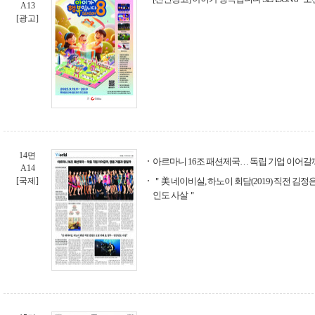
A13
[광고]
14면
아르마니 16조 패션제국… 독립 기업 이어갈
A14
[국제]
＂美 네이비실, 하노이 회담(2019) 직전 김정
인도 사살＂