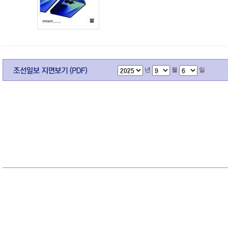
년
월
일