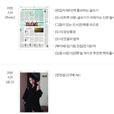
19면
[편집자 레터] 책 홍보하는 글쓰기
A19
[Books]
[도서] 하루 10분, 글쓰기가 쉬워지는 신문 필
[그림이 있는 도서관] 폭풍 속으로
[도서] 경성풍경
[도서] 연결의 법칙
[북카페] '김기림 전집(전 3권)' 외
[요즘 서점가] 訪韓 빌 게이츠 추천한 '팩트풀니
20면
[전면광고] THE AtG
A20
[광고]