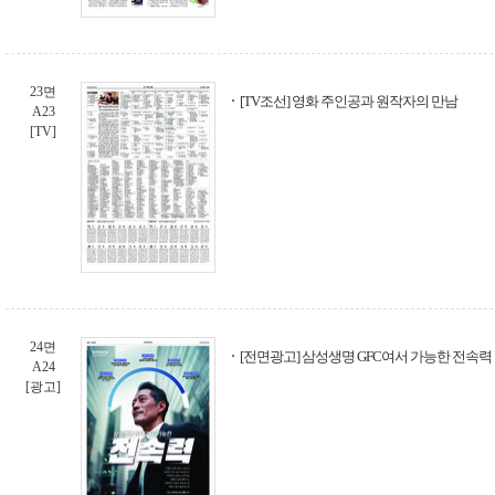
23면
[TV조선] 영화 주인공과 원작자의 만남
A23
[TV]
24면
[전면광고] 삼성생명 GFC여서 가능한 전속력
A24
[광고]