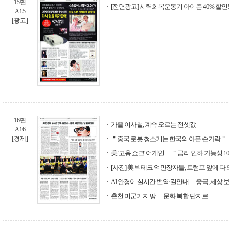
15면
[전면광고] 시력회복운동기 아이존 40% 할인!
A15
[광고]
16면
가을 이사철, 계속 오르는 전셋값
A16
[경제]
＂중국 로봇 청소기는 한국의 아픈 손가락＂
美 '고용 쇼크' 어게인… ＂금리 인하 가능성 1
[사진] 美 빅테크 억만장자들, 트럼프 앞에 다
AI 안경이 실시간 번역·길안내… 중국, 세상 보
춘천 미군기지 땅… 문화 복합 단지로