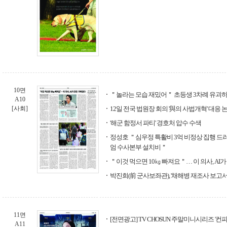
10면
＂놀라는 모습 재밌어＂ 초등생 3차례 유괴하
A10
[사회]
12일 전국 법원장 회의 '與의 사법개혁' 대응 
'해군 함정서 파티' 경호처 압수 수색
정성호 ＂심우정 특활비 3억 비정상 집행 드
엄 수사본부 설치비＂
＂이것 먹으면 10㎏ 빠져요＂… 이 의사, AI
박진희(前 군사보좌관), '채해병 재조사 보고서
11면
[전면광고] TV CHOSUN 주말미니시리즈 '컨
A11