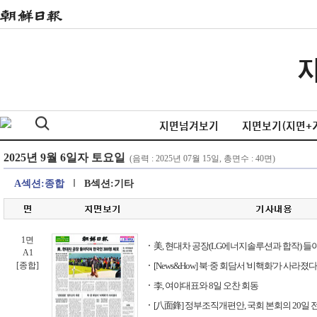
지면넘겨보기
지면보기(지면+
A섹션:종합
B섹션:기타
1면
美, 현대차 공장(LG에너지솔루션과 합작) 들이
A1
[종합]
[News&How] 북·중 회담서 '비핵화'가 사라졌다
李, 여야대표와 8일 오찬 회동
[八面鋒] 정부조직개편안, 국회 본회의 20일 전