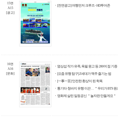
15면
[전면광고] 여행먼저 크루즈 - HD투어존
A15
[광고]
16면
염상섭 작가 유족, 육필 원고 등 280여 점 기증
A16
[문화]
[요즘 유행 탐구] Z세대가 맥주 즐기는 법
[一事一言] '안전한 환상'이 된 학폭
통기타·청바지 유행 이끈… ＂우리가 BTS 
영화제 살린 일등공신 ＂놀자판 만들게요＂