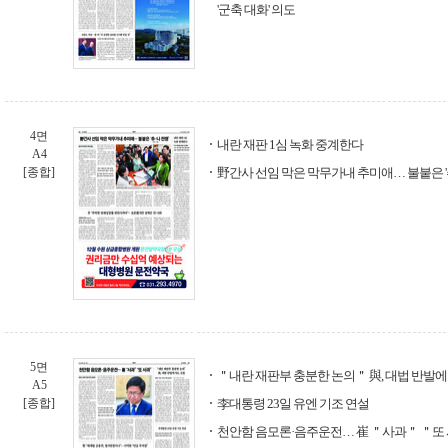
'군축 대화' 의도
4면
내란 재판 1심 녹화 중계한다
A4
[종합]
野간사 선임 막은 막무가내 추미애… 불붙은 '추
5면
＂내란 재판부 충분한 논의＂ 與, 대법 반발에
A5
[종합]
李대통령 23일 유엔 기조 연설
천안함 음모론·음주운전… 崔 ＂사과＂ ＂또