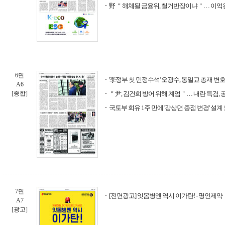
野 ＂해체될 금융위, 철거반장이냐＂… 이억
6면
'李정부 첫 민정수석' 오광수, 통일교 총재 변
A6
[종합]
＂尹, 김건희 방어 위해 계엄＂… 내란 특검, 
국토부 회유 1주 만에 '강상면 종점 변경' 설
7면
[전면광고] 잇몸병엔 역시 이가탄! - 명인제약
A7
[광고]