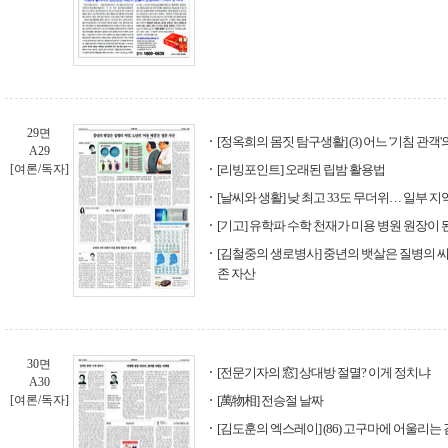
29면
[정옥희의 몸짓 탐구생활] (3) 어느 '기침 관객'
A29
[여론/독자]
[리빙포인트] 오래된 립밤 활용법
[날씨와 생활] 낮 최고 33도 무더위… 일부 
[기고] 유학파 수학 천재가 미용 병원 원장이 
[김철중의 생로병사] 중년의 뱃살은 질병의 씨앗
존 자산
30면
[전문기자의 窓] 상대방 절멸? 이게 정치냐
A30
[여론/독자]
[萬物相] 전승절 날짜
[김도훈의 엑스레이] (86) 고구마에 어울리는