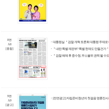
8면
대통령실 ＂검찰 개혁 토론회 대통령 주재로 
A8
[종합]
＂내란 특별 재판부? 특별 헌재도 만들건가＂
＂검찰 해체 후 중수청, 무소불위 권력 될 수
9면
[전면광고] 자립준비청년의 첫걸음 명륜진
A9
[광고]