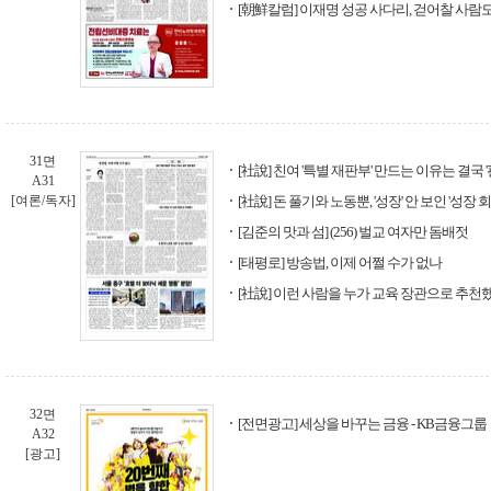
[朝鮮칼럼] 이재명 성공 사다리, 걷어찰 사람
31면
[社說] 친여 '특별 재판부' 만드는 이유는 결국 '
A31
[여론/독자]
[社說] 돈 풀기와 노동뿐, '성장' 안 보인 '성장 회
[김준의 맛과 섬] (256) 벌교 여자만 돔배젓
[태평로] 방송법, 이제 어쩔 수가 없나
[社說] 이런 사람을 누가 교육 장관으로 추천
32면
[전면광고] 세상을 바꾸는 금융 - KB금융그룹
A32
[광고]