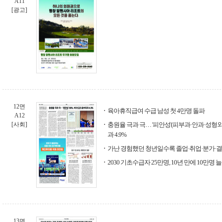
A11
[광고]
12면
육아휴직급여 수급 남성 첫 4만명 돌파
A12
[사회]
충원율 극과 극… '피안성'(피부과·안과·성형외
과 4.9%
가난 경험했던 청년일수록 졸업·취업·분가·결
2030 기초수급자 25만명, 10년 만에 10만명 
13면