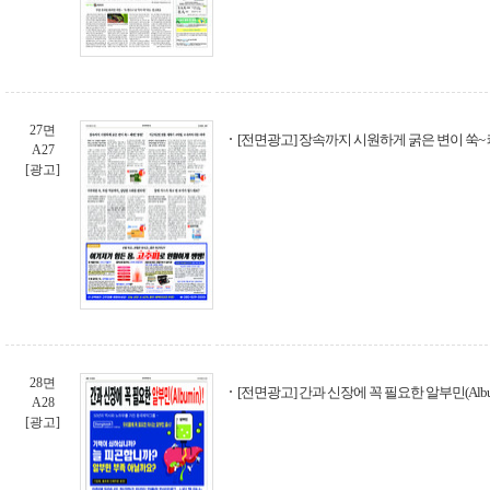
27면
[전면광고] 장속까지 시원하게 굵은 변이 쑥~ 쾌
A27
[광고]
28면
[전면광고] 간과 신장에 꼭 필요한 알부민(Album
A28
[광고]