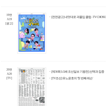
19면
[전면광고] 내멋대로 과몰입 클럽 - TV CHOSU
A19
[광고]
20면
[제30회 LG배 조선일보 기왕전] 선택과 집중
A20
[TV]
[TV조선] 유노윤호의 '첫 번째 레슨'