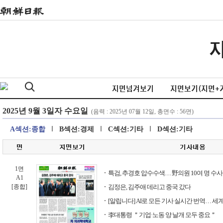
지면넘겨보기
지면보기(지면+
A섹션:종합
B섹션:경제
C섹션:기타
D섹션:기타
1면
특검, 추경호 압수수색… 野의원 10여 명 수사
A1
[종합]
김정은, 김주애 데리고 중국 갔다
[알립니다] AI로 모든 기사 실시간 번역… 
李대통령 ＂기업·노동 양 날개 모두 중요＂