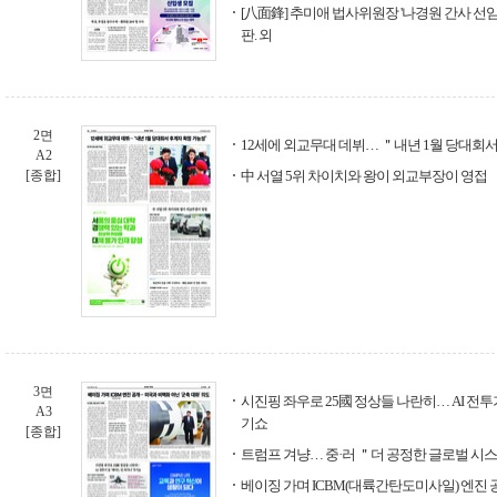
[八面鋒] 추미애 법사위원장 '나경원 간사 선임
판. 외
2면
12세에 외교무대 데뷔… ＂내년 1월 당대회
A2
[종합]
中 서열 5위 차이치와 왕이 외교부장이 영접
3면
시진핑 좌우로 25國 정상들 나란히… AI 전투기
A3
기쇼
[종합]
트럼프 겨냥… 중·러 ＂더 공정한 글로벌 시스
베이징 가며 ICBM(대륙간탄도미사일) 엔진