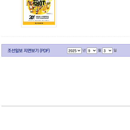
년
월
일