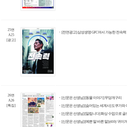
25면
[전면광고] 삼성생명 GFC여서 가능한 전속력
A25
[광고]
26면
[신문은 선생님] [동물 이야기] 무당개구리
A26
[특집]
[신문은 선생님] [숨어있는 세계사] 도쿠가와
[신문은 선생님] [알립니다] 화상 수업으로 
[신문은 선생님] [예쁜 말 바른 말] (410) ‘귀이개