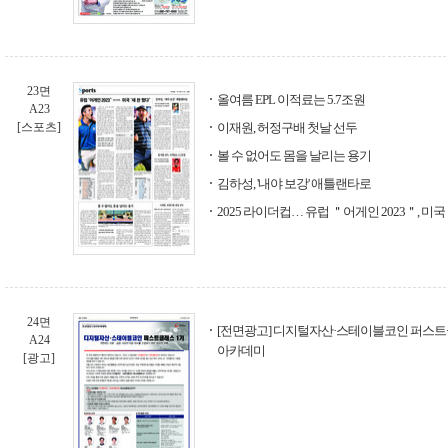
23면
올여름 EPL 이적료는 5.7조원
A23
[스포츠]
이재원, 허정구배 첫날 선두
볼 수 없어도 몸을 날리는 용기
김하성, '내야 보강' 애틀랜타로
2025 라이더컵… 유럽 ＂어게인 2023＂, 미
24면
[전면광고] 디지털자산·스테이블코인 퍼스트클래
A24
아카데미
[광고]