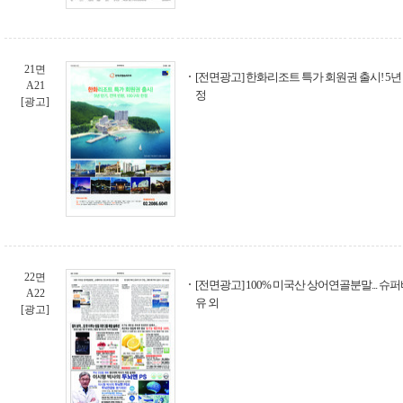
21면
[전면광고] 한화리조트 특가 회원권 출시! 5년 만
A21
정
[광고]
22면
[전면광고] 100% 미국산 상어연골분말... 슈
A22
유 외
[광고]