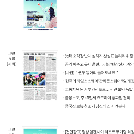
10면
光州 소각장 반대 심하자 찬성표 늘리려 위장
A10
[사회]
공약 짜주고 유세 훈련… 강남 '반장선거 과외'
[사진] ＂권투 동아리 들어오세요＂
'한국의 타임스스퀘어' 광화문스퀘어 5일 개
교통지옥 된 서부간선도로… 시민 불만 폭발,
금융노조, 주 4.5일제 요구하며 총파업 결의
중국산 로봇 청소기 당신의 집 지켜본다
11면
[전면광고] 평창 알펜시아 리조트 무기명 회