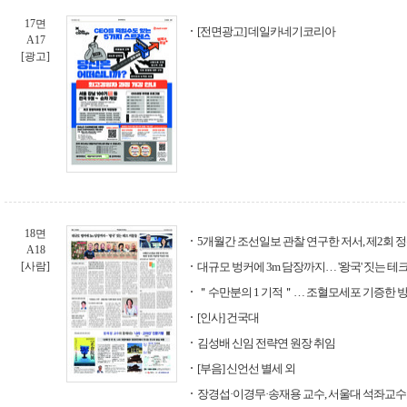
17면
[전면광고] 데일카네기코리아
A17
[광고]
18면
5개월간 조선일보 관찰 연구한 저서, 제2회 
A18
[사람]
대규모 벙커에 3m 담장까지… '왕국' 짓는 테
＂수만분의 1 기적＂… 조혈모세포 기증한 
[인사] 건국대
김성배 신임 전략연 원장 취임
[부음] 신언선 별세 외
장경섭·이경무·송재용 교수, 서울대 석좌교수