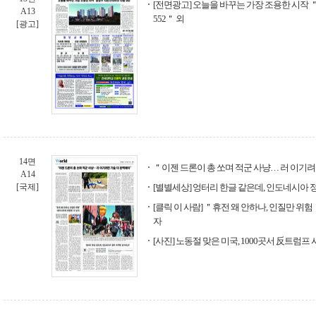
[전면광고] 오늘을 바꾸는 가장 조용한 시작
A13
552＂ 외
[광고]
14면
＂이젠 드론이 총 쏘며 적군 사냥… 러 이기
A14
[국제]
[별별세상] 엉터리 한글 같은데, 인도네시아 
[클릭 이 사람] ＂휴전 왜 안하나, 인질만 위
자
[사진] 노동절 맞은 미국, 1000곳서 反트럼프