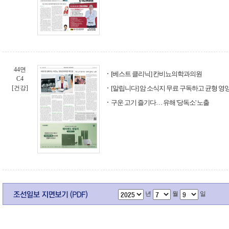
44면
[베스트 클리닉] 칸비뇨의학과의원
C4
[건강]
[알립니다] 암 소식지 무료 구독하고 균형 
구운 고기 즐기다… 유해 '당독소' 노출
년
월
일