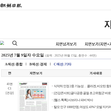
지면넘겨보기
지면보기(지면+
A섹션:종합
B섹션:경제
C섹션:기타
41면
식약처 인정 2중 기능성… 콜라겐, 비오틴 
C1
[건강]
[건강콘서트] 골다공증 골절 초고위험군 바
[헬스 톡톡] 사브리나 파비 박사
탈모 인구 1000만명, 여성도 43%? 모발 