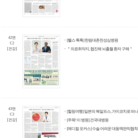
42면
[헬스 톡톡] 한림대춘천성심병원
C2
[건강]
＂의료취약지, 협진해 뇌출혈 환자 구해＂
43면
[힐링여행] 일본의 북알프스, 가미코치로 떠나
C3
[건강]
[주목! 이 병원] 건국대병원
[메디컬 포커스] 수술 어려운 대동맥판막협착