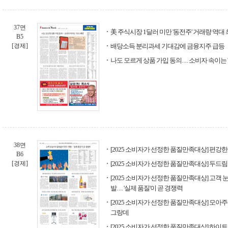
37면
美 주식시장 1달러 미만 '동전주' 거래량 역대
B5
[경제]
배당소득 분리과세 기대감에 금융지주 급등
나도 모르게 상품 가입 동의… 소비자 속이는 '
38면
[2025 소비자가 선정한 품질만족대상] 편강
B6
[경제]
[2025 소비자가 선정한 품질만족대상] 두드
[2025 소비자가 선정한 품질만족대상] 고객
발… '실제 품질'이 곧 경쟁력
[2025 소비자가 선정한 품질만족대상] 모아
그랑데
[2025 소비자가 선정한 품질만족대상] 하이