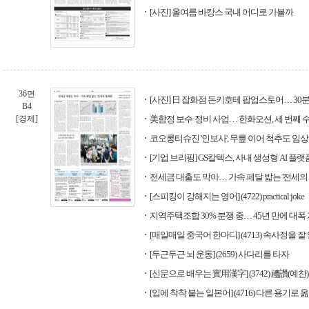
[사진] 올여름 바캉스 국내 어디로 가볼까
36면
[사진] 日 잡화점 돈키호테 팝업스토어… 30분 
B4
[경제]
美함정 보수·정비 사업… 한화오션, 세 번째 
코오롱티슈진 '인보사', 무릎 이어 척추도 임상
[기업 브리핑] GS칼텍스, 사내 생성형 AI 플랫폼 
전세금 대출도 막아… 가속 페달 밟는 '전세의
[스피킹이 강해지는 영어] (4722) practical joke
지역주택조합 30% 분쟁 중… 45년 만에 대폭
[매일매일 중국어 한마디] (4713) 속사정을 잘
[두근두근 뇌 운동] (2659) 사다리를 타자
[신문으로 배우는 實用漢字] (3742) 禮讚(예찬)
[입에 착착 붙는 일본어] (4716) 다른 용기로 