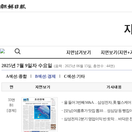
지면넘겨보기
지면보기(지면+
A섹션:종합
B섹션:경제
C섹션:기타
33면
올 들어 3번째 M&A… 삼성전자, 美 헬스케어
B1
[경제]
[모닝] 여름휴가 맛집 톱10… 성심당 등 빵집이
삼성전자 2분기 영업이익 반 토막… 바닥은 친