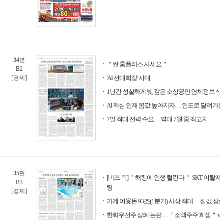
34면
＂싼 홈플러스 사세요＂
B2
[경제]
'AI 선대회장' 시대
1년간 성실하게 빚 갚은 소상공인 연체정보 
AI 핵심 인재 몸값 높아지자… 인도로 달려
7일 최대 전력 수요… 역대 7월 중 최고치
35면
[비즈 톡] ＂해킹에 인생 털린다 ＂ SKT 이탈
B3
팅
[경제]
가계 여윳돈 93조(1분기) 사상 최대… 집값 
한화우선주 상폐 논란… ＂소액주주 희생＂ v