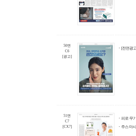
50면
[전면광고
C6
[광고]
51면
피로·무기
C7
[CX7]
주스 마시