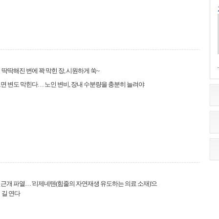
 딱딱해진 변에 꽉 막힌 장, 시원하게 쑥~
면 변도 막힌다… 노인 변비, 장내 수분량을 충분히 늘려야
근개 파열… '리제네텐(힘줄의 자연재생 유도하는 의료 소재)'으
 길 연다