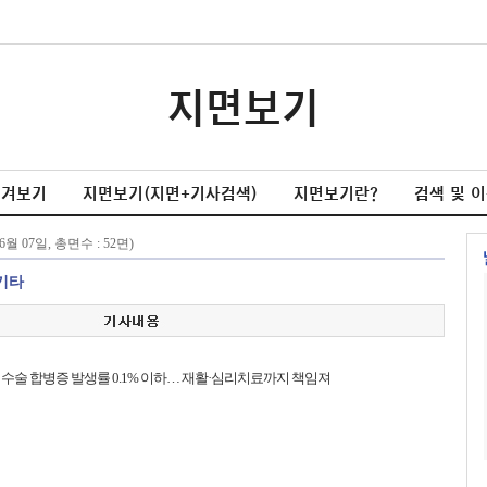
지면보기
넘겨보기
지면보기(지면+기사검색)
지면보기란?
검색 및 
기타
수술 합병증 발생률 0.1% 이하… 재활·심리치료까지 책임져