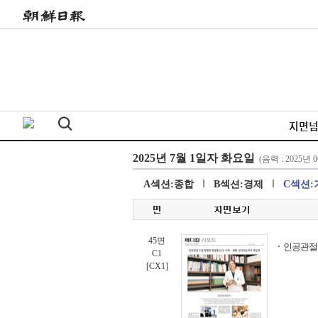
지면
A섹션:종합
B섹션:경제
C섹션:
45면
인공관절 
C1
[CX1]