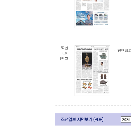
52면
[전면광고
C8
[광고]