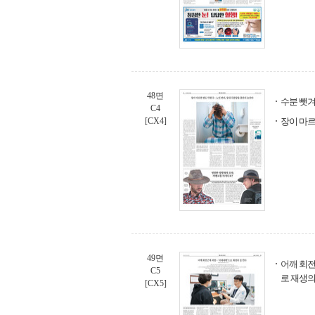
48면
수분 뺏겨
C4
[CX4]
장이 마르
49면
어깨 회전
C5
로 재생의
[CX5]