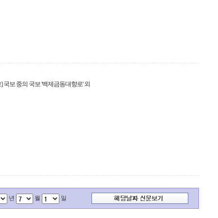
] 국보 중의 국보 '백제금동대향로' 외
년
월
일