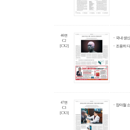
46면
국내 생
C2
[CX2]
조용히 
47면
장마철 
C3
[CX3]