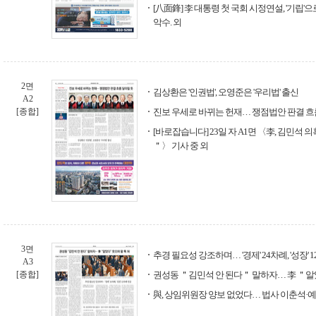
[八面鋒] 李 대통령 첫 국회 시정연설, '기립'
악수. 외
2면
김상환은 '인권법', 오영준은 '우리법' 출신
A2
[종합]
진보 우세로 바뀌는 헌재… 쟁점법안 판결 흐
[바로잡습니다] 23일 자 A1면 〈李, 김민석
＂〉 기사 중 외
3면
추경 필요성 강조하며… '경제' 24차례, '성장' 
A3
[종합]
권성동 ＂김민석 안 된다＂ 말하자… 李 ＂알
與, 상임위원장 양보 없었다… 법사 이춘석·