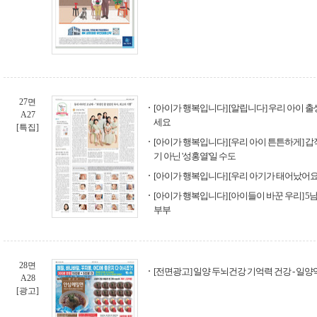
27면
[아이가 행복입니다] [알립니다] 우리 아이 
A27
세요
[특집]
[아이가 행복입니다] [우리 아이 튼튼하게] 
기 아닌 '성홍열'일 수도
[아이가 행복입니다] [우리 아기가 태어났어요
[아이가 행복입니다] [아이들이 바꾼 우리] 
부부
28면
[전면광고] 일양 두뇌건강 기억력 건강 - 일양
A28
[광고]