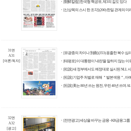
[朝鮮칼럼] 한국형 핵공유, 제3의 길도 있다
[신상목의 스시 한 조각] (200) 한일 관계의 미
31면
[유광종의 차이나 別曲] (353) 옹졸한 복수 심
A31
[여론/독자]
[태평로] 이 대통령이 '내란'을 말하지 않는 이
[社說] 새 정부에서도 예정대로 실시된 NLL 
[社說] 기업주 처벌로 재해 ＂발본색원＂, 아
[社說] 美는 80년 쓰는 원전, 우린 40년 쓰며 
32면
[전면광고] 세상을 바꾸는 금융 - KB금융그룹
A32
[광고]