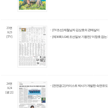
23면
[TV조선] 제철남자 김상호의 관매살이
A23
[TV]
[제30회 LG배 조선일보 기왕전] ‘이창호 잡는
24면
[전면광고] 카이스트 박사가 개발한 숙면유
A24
[광고]