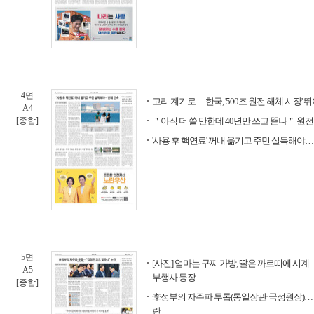
4면
고리 계기로… 한국, '500조 원전 해체 시장' 
A4
[종합]
＂아직 더 쓸 만한데 40년만 쓰고 뜯나＂ 원전
'사용 후 핵연료' 꺼내 옮기고 주민 설득해야…
5면
[사진] 엄마는 구찌 가방, 딸은 까르띠에 시계…
A5
부행사 등장
[종합]
李정부의 자주파 투톱(통일장관·국정원장)…
란