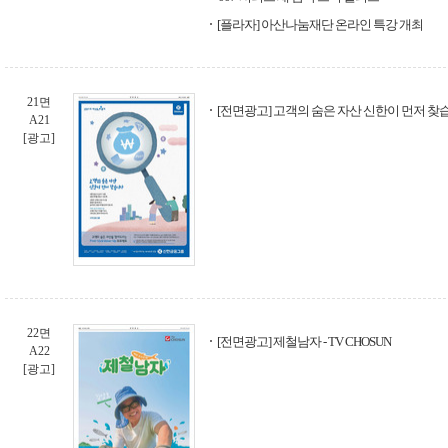
[플라자] 아산나눔재단 온라인 특강 개최
21면
[전면광고] 고객의 숨은 자산 신한이 먼저 찾
A21
[광고]
22면
[전면광고] 제철남자 - TV CHOSUN
A22
[광고]