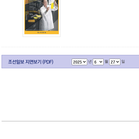
년
월
일