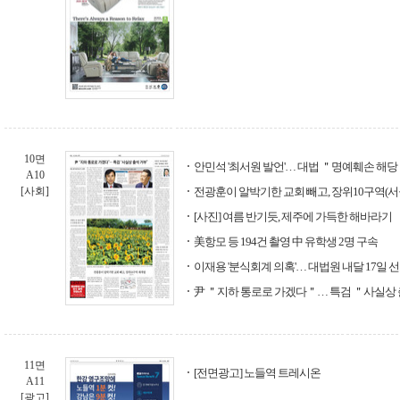
10면
안민석 '최서원 발언'… 대법 ＂명예훼손 해당
A10
[사회]
전광훈이 알박기한 교회 빼고, 장위10구역(서
[사진] 여름 반기듯, 제주에 가득한 해바라기
美항모 등 194건 촬영 中 유학생 2명 구속
이재용 '분식회계 의혹'… 대법원 내달 17일 
尹 ＂지하 통로로 가겠다＂… 특검 ＂사실상
11면
[전면광고] 노들역 트레시온
A11
[광고]