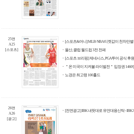
25면
[스포츠&머니] MLB·NBA 티켓값이 천차만별
A25
[스포츠]
울산, 클럽 월드컵 3전 전패
[스포츠 브리핑] 제네시스, PGA투어 공식 후원
＂온 미국이 지켜볼 라이벌전＂ 입장권 146
노경은 최고령 100홀드
26면
[전면광고] IBK 내뜻대로 유언대용신탁 - IB
A26
[광고]