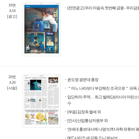
19면
[전면광고] 우리 마음속 첫번째 금융 - 우리
A19
[광고]
20면
윤도영 광운대 총장
A20
[사람]
＂어느 나라보다 부강해진 조국으로＂ 파독 간호
입단하자 주역… 최고 발레단(러시아 마린스키 발
수
[부음] 김정옥 별세 외
[인사] 산업통상자원부 외
연세대 홍보대사에 나영석 PD·과학 유튜버 
'007' 시리즈 새 감독 드니 빌뇌브