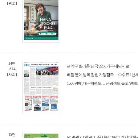
[광고]
14면
관악구 빌라촌 '난곡' 2250가구 대단지로
A14
[사회]
배달 앱에 발목 잡힌 가맹점주… 수수료 1년새
1500원에 가는 백령도… 관광객도 늘고 '민폐
15면
[전면광고] 제5회 나무사랑 그림그리기 대회 