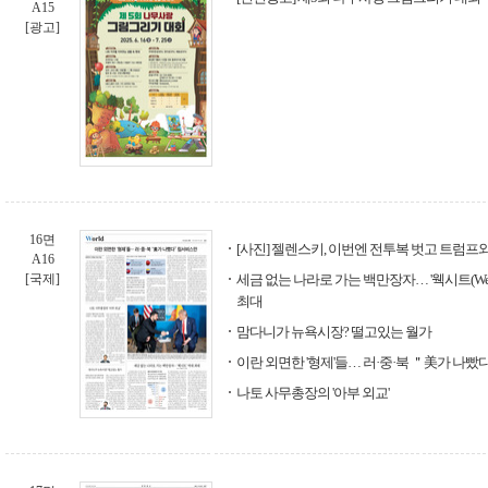
A15
[광고]
16면
[사진] 젤렌스키, 이번엔 전투복 벗고 트럼프
A16
[국제]
세금 없는 나라로 가는 백만장자… '웩시트(Wex
최대
맘다니가 뉴욕시장? 떨고있는 월가
이란 외면한 '형제'들… 러·중·북 ＂美가 나
나토 사무총장의 '아부 외교'