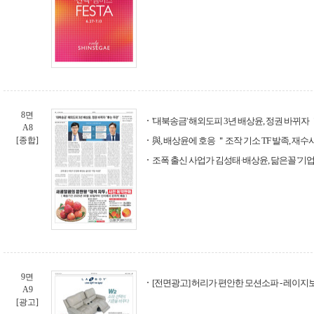
8면
'대북송금' 해외도피 3년 배상윤, 정권 바뀌자
A8
[종합]
與, 배상윤에 호응 ＂조작 기소 TF 발족, 재수
조폭 출신 사업가 김성태·배상윤, 닮은꼴 '기업
9면
[전면광고] 허리가 편안한 모션소파 - 레이지
A9
[광고]