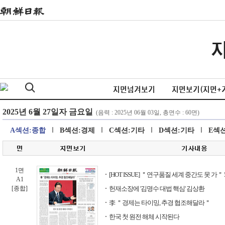
지면넘겨보기
지면보기(지면+
A섹션:종합
B섹션:경제
C섹션:기타
D섹션:기타
E섹
1면
[HOT ISSUE] ＂연구품질 세계 중간도 못 가
A1
[종합]
헌재소장에 '김명수 대법 핵심' 김상환
李 ＂경제는 타이밍, 추경 협조해달라＂
한국 첫 원전 해체 시작된다