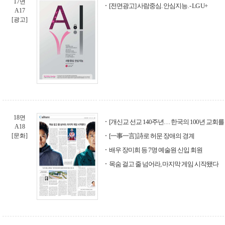
17면
[전면광고] 사람중심. 안심지능. - LG U+
A17
[광고]
18면
[개신교 선교 140주년… 한국의 100년 교회를 
A18
[문화]
[一事一言] 詩로 허문 장애의 경계
배우 장미희 등 7명 예술원 신입 회원
목숨 걸고 줄 넘어라, 마지막 게임 시작됐다