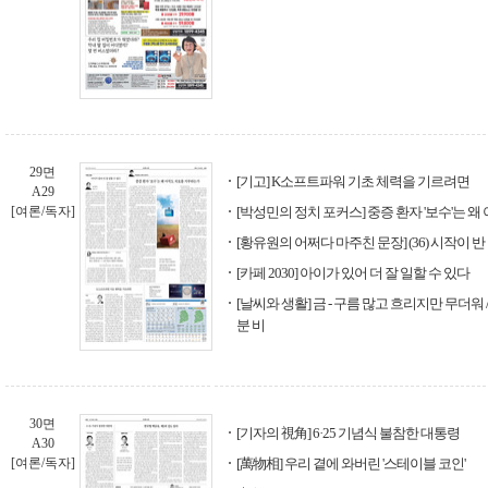
29면
[기고] K소프트파워 기초 체력을 기르려면
A29
[여론/독자]
[박성민의 정치 포커스] 중증 환자 '보수'는 
[황유원의 어쩌다 마주친 문장] (36) 시작이 반
[카페 2030] 아이가 있어 더 잘 일할 수 있다
[날씨와 생활] 금 - 구름 많고 흐리지만 무더워 
분 비
30면
[기자의 視角] 6·25 기념식 불참한 대통령
A30
[여론/독자]
[萬物相] 우리 곁에 와버린 '스테이블 코인'