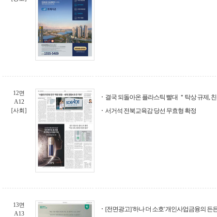
12면
결국 되돌아온 플라스틱 빨대 ＂탁상 규제, 
A12
[사회]
서거석 전북교육감 당선 무효형 확정
13면
[전면광고] '하나 더 소호' 개인사업금융의 든
A13