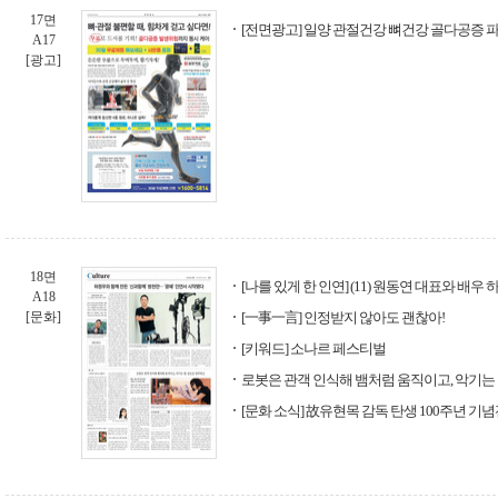
17면
[전면광고] 일양 관절건강 뼈건강 골다공증
A17
[광고]
18면
[나를 있게 한 인연] (11) 원동연 대표와 배우
A18
[문화]
[一事一言] 인정받지 않아도 괜찮아!
[키워드] 소나르 페스티벌
로봇은 관객 인식해 뱀처럼 움직이고, 악기는
[문화 소식] 故유현목 감독 탄생 100주년 기념