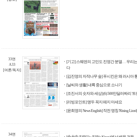
33면
[기고] 스웨덴의 고민도 진영간 분열… 우리는 
A33
다
[여론/독자]
[김진영의 자작나무 숲] 푸시킨은 왜 러시아 
[날씨와 생활] 내륙 중심으로 소나기
[조진서의 숫자와 세상] (6) 500만달러짜리 '트
[리빙포인트] 앵두 꼭지 떼지 마세요
[윤희영의 News English] 작전 명칭 'Rising 
34면
[金大中 칼럼] '노킹'(No Kings)에서 배울 것들