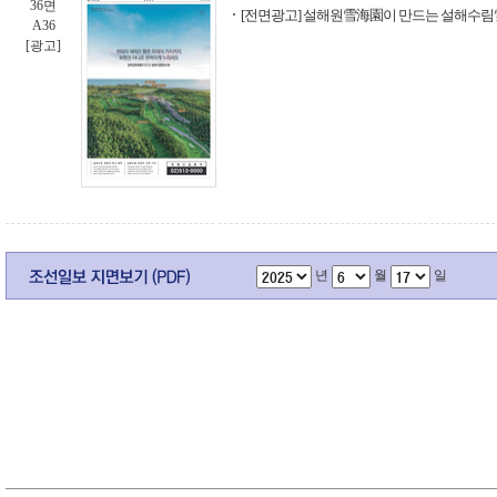
36면
[전면광고] 설해원雪海園이 만드는 설해수
A36
[광고]
년
월
일