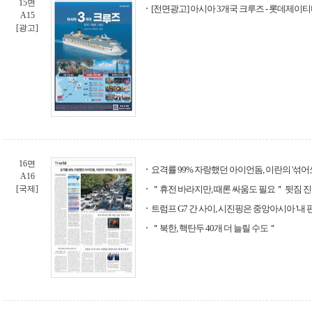
15면
[전면광고] 아시아 3개국 크루즈 - 롯데제이
A15
[광고]
16면
요격률 99% 자랑했던 아이언돔, 이란의 '섞어
A16
[국제]
＂휴전 바라지만, 때론 싸움도 필요＂ 뒷짐 진
트럼프 G7 간 사이, 시진핑은 중앙아시아 '내 
＂북한, 핵탄두 40개 더 늘릴 수도＂