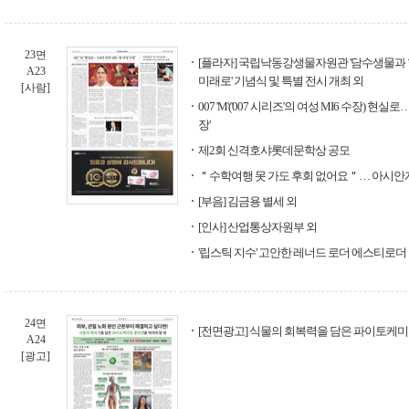
23면
[플라자] 국립낙동강생물자원관 '담수생물과 함
A23
미래로' 기념식 및 특별 전시 개최 외
[사람]
007 'M'('007 시리즈'의 여성 MI6 수장) 현실로
장'
제2회 신격호샤롯데문학상 공모
＂수학여행 못 가도 후회 없어요＂… 아시안게임
[부음] 김금용 별세 외
[인사] 산업통상자원부 외
'립스틱 지수' 고안한 레너드 로더 에스티로더
24면
[전면광고] 식물의 회복력을 담은 파이토케미
A24
[광고]