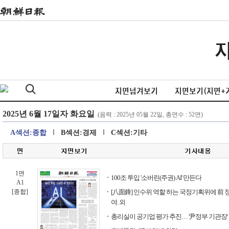
지면넘겨보기
지면보기(지면+
A섹션:종합
B섹션:경제
C섹션:기타
1면
100조 투입 '소버린(주권) AI' 만든다
A1
[종합]
[八面鋒] 인수위 역할 하는 국정기획위에 前 
여. 외
총리실이 공기업 평가 추진… '尹정부 기관장'