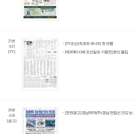
25면
[TV조선] 트로트 부녀의 첫 여행
A25
[TV]
[제30회 LG배 조선일보 기왕전] 본선 돌입
26면
[전면광고] 경남제약(주) 경남 전립선 건강 눈
A26
[광고]