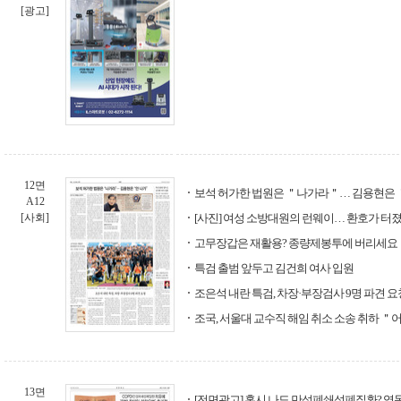
[광고]
12면
보석 허가한 법원은 ＂나가라＂… 김용현은 
A12
[사회]
[사진] 여성 소방대원의 런웨이… 환호가 터
고무장갑은 재활용? 종량제봉투에 버리세요
특검 출범 앞두고 김건희 여사 입원
조은석 내란 특검, 차장·부장검사 9명 파견 요
조국, 서울대 교수직 해임 취소 소송 취하 ＂
13면
[전면광고] 혹시 나도 만성폐쇄성폐질환? 