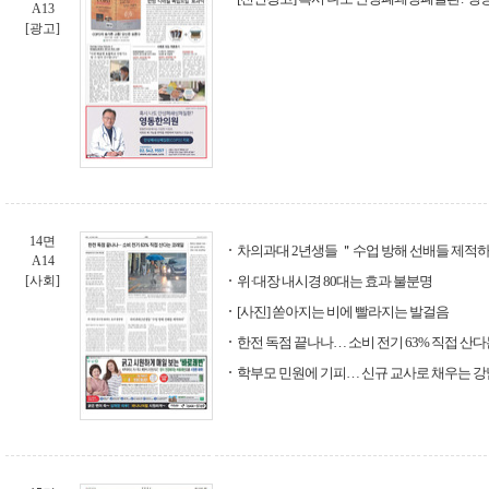
A13
[광고]
14면
차의과대 2년생들 ＂수업 방해 선배들 제적
A14
[사회]
위·대장 내시경 80대는 효과 불분명
[사진] 쏟아지는 비에 빨라지는 발걸음
한전 독점 끝나나… 소비 전기 63% 직접 산
학부모 민원에 기피… 신규 교사로 채우는 강