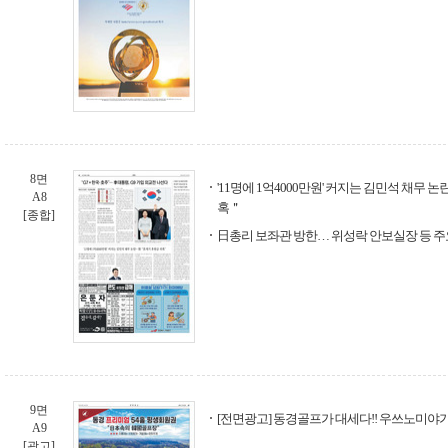
8면
'11명에 1억4000만원' 커지는 김민석 채무 
A8
혹＂
[종합]
日총리 보좌관 방한… 위성락 안보실장 등 주
9면
[전면광고] 동경골프가 대세다!! 우쓰노미야
A9
[광고]