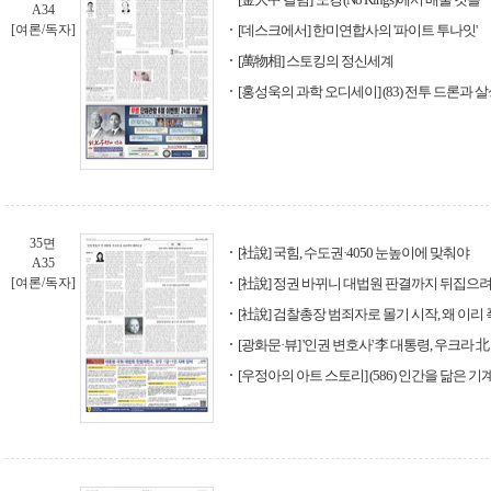
A34
[여론/독자]
[데스크에서] 한미연합사의 '파이트 투나잇'
[萬物相] 스토킹의 정신세계
[홍성욱의 과학 오디세이] (83) 전투 드론과 
35면
[社說] 국힘, 수도권·4050 눈높이에 맞춰야
A35
[여론/독자]
[社說] 정권 바뀌니 대법원 판결까지 뒤집으려
[社說] 검찰총장 범죄자로 몰기 시작, 왜 이
[광화문·뷰] '인권 변호사' 李 대통령, 우크라
[우정아의 아트 스토리] (586) 인간을 닮은 기