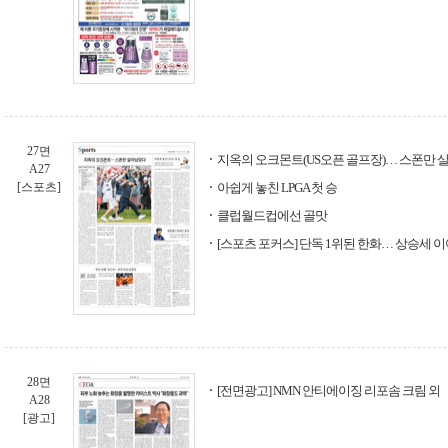
27면
지옥의 오크몬트(US오픈 골프장)… 스폰만
A27
[스포츠]
아쉽게 놓친 LPGA 첫 승
클럽월드컵에선 골맛
[스포츠 포커스] 단독 1위된 한화… 상승세 
28면
[전면광고] NMN 안티에이징 리포솜 크림 외
A28
[광고]