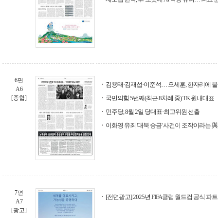
6면
김용태·김재섭·이준석… 오세훈, 한자리에 불
A6
[종합]
국민의힘 5번째(최근 8차례 중) TK 원내대
민주당, 8월 2일 당대표·최고위원 선출
이화영 유죄 '대북 송금' 사건이 조작이라는 
7면
[전면광고] 2025년 FIFA클럽 월드컵 공식
A7
[광고]