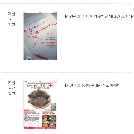
21면
[전면광고] [에너지의 무한공식] SK이노베이
A21
[광고]
22면
[전면광고] 100% 국내산 손질 가자미
A22
[광고]