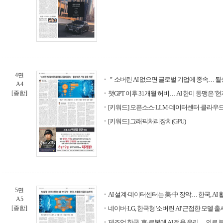
4면
＂소버린 AI 없으면 글로벌 기업에 종속… 
A4
[종합]
챗GPT 이후 31개월 허비… AI 한미 동맹은 '
[키워드] 오픈소스·LLM·데이터센터·클라우
[키워드] 그래픽처리장치(GPU)
5면
AI 설계·데이터센터는 美·中 장악… 한국, AI
A5
[종합]
네이버·LG, 한국형 '소버린 AI' 근접한 모델 출
제조업 한국, 車·로봇에 AI 적용 유리… 의료