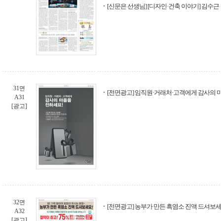
[신문은 선생님] [디자인·건축 이야기] 김수근
31면
[전면광고] 임직원·거래처·고객에게 감사의 마음
A31
[광고]
32면
[전면광고] 농부가 만든 흑염소 진액 드셔보세
A32
[광고]