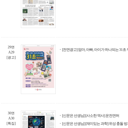
29면
[전면광고] 엄마, 아빠, 아이가 하나되는 31
A29
[광고]
30면
[신문은 선생님] [사소한 역사] 운전면허
A30
[특집]
[신문은 선생님] [재미있는 과학] 위성 충돌 