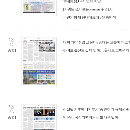
李대통령, G7서 연쇄 회담
[키워드] 소버린(sovereign·주권) AI
국민의힘 새 원내대표에 3선 송언석
2면
대학 가야 취업 잘 된다? 20대는 고졸이 더 잘
A2
[종합]
하버드 출신도 갈 데 없어… 美서도 고학력자
3면
신설될 기후에너지부, 각종 인허가·규제권 쥔
A3
[종합]
임은정, 국정기획위서 검찰 개편 맡아