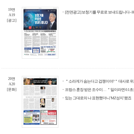
19면
[전면광고] 보청기를 무료로 보내드립니다 - 
A19
[광고]
20면
＂소라게가 숨는다고 겁쟁이야?＂ 대사로 위
A20
[문화]
프랑스 훈장 받은 조수미… ＂일이라면 0.1
있는 그대로의 나 표현했더니 'MZ성지' 됐죠