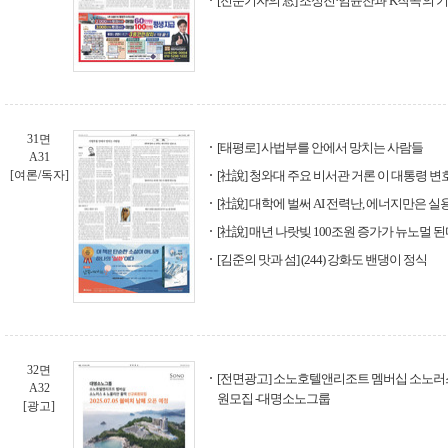
[전문기자의 窓] 조성진·임윤찬과 'K작곡'의 
31면
[태평로] 사법부를 안에서 망치는 사람들
A31
[여론/독자]
[社說] 청와대 주요 비서관 거론 이 대통령 
[社說] 대학에 벌써 AI 전력난, 에너지만은 
[社說] 매년 나랏빚 100조원 증가가 뉴노멀 
[김준의 맛과 섬] (244) 강화도 밴댕이 정식
32면
[전면광고] 소노호텔앤리조트 멤버십 소노러스
A32
원모집 -대명소노그룹
[광고]