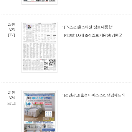
23면
[TV조선] 올스타전 ‘장르 대통합’
A23
[TV]
[제30회 LG배 조선일보 기왕전] 강행군
24면
[전면광고] 효성 아이스 스킨 냉감패드 외
A24
[광고]