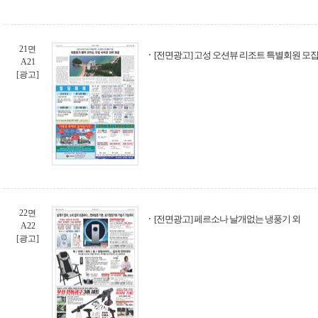
21면
[전면광고] 고성 오션뷰 리조트 특별회원 모집
A21
[광고]
22면
[전면광고] 페르소나 날개없는 냉풍기 외
A22
[광고]