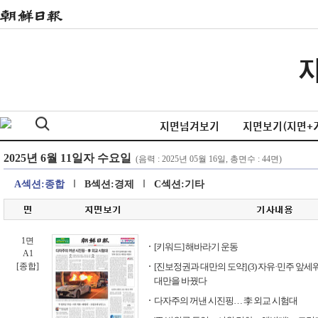
지면넘겨보기
지면보기(지면+
A섹션:종합
B섹션:경제
C섹션:기타
1면
[키워드] 해바라기 운동
A1
[종합]
[진보정권과 대만의 도약] (3) 자유·민주 앞세
대만을 바꿨다
다자주의 꺼낸 시진핑… 李 외교 시험대