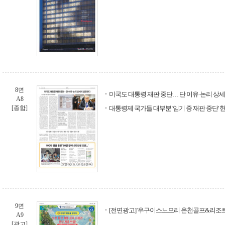
8면
미국도 대통령 재판 중단… 단 이유·논리 상
A8
[종합]
대통령제 국가들 대부분 '임기 중 재판 중단' 
9면
[전면광고] '우구이스노모리 온천골프&리조트'
A9
[광고]