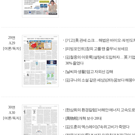
29면
[기고] 美 관세 쇼크… 해법은 바이오·AI·반
A29
[여론/독자]
[리빙포인트] 참외 고를 땐 줄무늬 보세요
[김철중의 아웃룩] 설탕세 도입하자… 英 기
30% 줄였다
[날씨와 생활] 덥고 자외선 강해
[김규나의 소설 같은 세상] (283) 꿈보다 해
30면
[한삼희의 환경칼럼] '서해안 에너지 고속도로'
A30
[여론/독자]
[萬物相] 개혁 보수 20대
[김도훈의 엑스레이] (74) 위고비가 죽였다