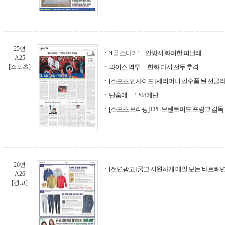
25면
'4골 소나기'… 안방서 화려한 피날레
A25
[스포츠]
와이스 역투… 한화 다시 선두 추격
[스포츠 인사이드] 세리머니 필수품 된 선글
단숨에… 1208계단
[스포츠 브리핑] EPL 브렌트퍼드 프랑크 감
26면
[전면광고] 굵고 시원하게 매일 보는 '바로쾌변'
A26
[광고]