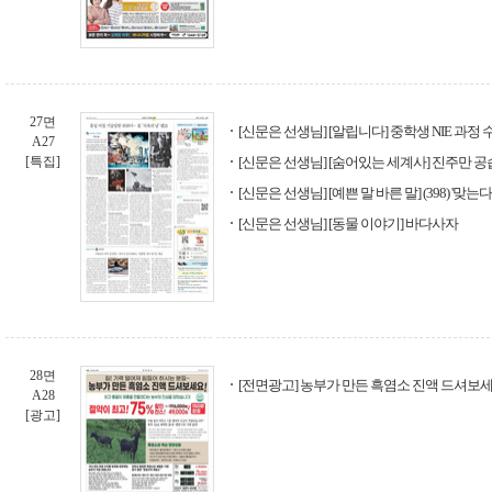
27면
[신문은 선생님] [알립니다] 중학생 NIE 과정
A27
[특집]
[신문은 선생님] [숨어있는 세계사] 진주만 공
[신문은 선생님] [예쁜 말 바른 말] (398) '맞는다'
[신문은 선생님] [동물 이야기] 바다사자
28면
[전면광고] 농부가 만든 흑염소 진액 드셔보세
A28
[광고]