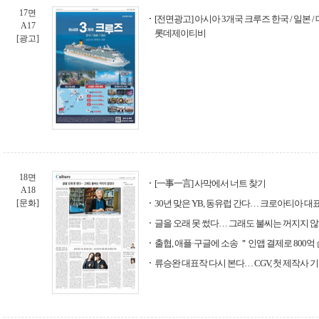
17면
[전면광고] 아시아 3개국 크루즈 한국 / 일본 / 
A17
롯데제이티비
[광고]
18면
[一事一言] 사막에서 너트 찾기
A18
[문화]
30년 맞은 YB, 동유럽 간다… 크로아티아 대
글을 오래 못 썼다… 그래도 불씨는 꺼지지 
출협, 애플·구글에 소송 ＂인앱 결제로 800억
류승완 대표작 다시 본다… CGV, 첫 제작사 