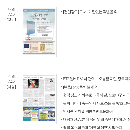
19면
[전면광고] 도서 - 미련없는 작별을 외
A19
[광고]
20면
BTS 멤버 RM·뷔 전역… 오늘은 지민·정국 제
A20
[사람]
[부음] 강정두씨 별세 외
현역 장교 서해수호 55용사 딸, 프로야구 시구
은퇴 나이에 축구 역사 새로 쓰는 '불혹' 호날
박시춘·반야월 백봉한반도문화상
대웅재단, AI 분야 육성 위해 숙명여대에 5억
영국 옥스퍼드대, '한류학 연구' 시작한다