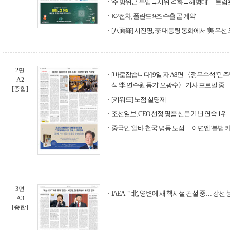
'주 방위군 투입→시위 격화→해병대'… 트럼프
K2전차, 폴란드 9조 수출 곧 계약
[八面鋒] 시진핑, 李 대통령 통화에서 '美 우선 
2면
[바로잡습니다] 9일 자 A8면 〈정무수석 '민주
A2
석 '李 연수원 동기' 오광수〉 기사 프로필 중
[종합]
[키워드] 노점 실명제
조선일보, CEO 선정 명품 신문 21년 연속 1위
중국인 '알바 천국' 명동 노점… 이면엔 '불법 
3면
IAEA ＂北, 영변에 새 핵시설 건설 중… 강
A3
[종합]