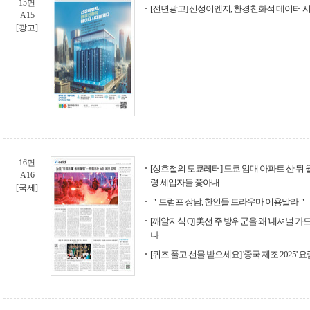
15면
[전면광고] 신성이엔지, 환경친화적 데이터 
A15
[광고]
16면
[성호철의 도쿄레터] 도쿄 임대 아파트 산 뒤 
A16
령 세입자들 쫓아내
[국제]
＂트럼프 장남, 한인들 트라우마 이용말라＂
[깨알지식 Q] 美선 주 방위군을 왜 '내셔널 가드(Nat
나
[퀴즈 풀고 선물 받으세요] '중국 제조 2025' 