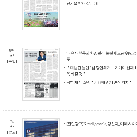
단기술 방패 갖게 돼＂
6면
'배우자 부동산 차명관리' 논란에 오광수(민
A6
듯
[종합]
＂대법관 늘면 3심 당연해져… 거기다 헌재 4
옥 빠질 것＂
국힘 재선 15명 ＂김용태 임기 연장 지지＂
7면
[전면광고] K intelligence kt, 당신과_미래 사
A7
[광고]