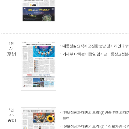
4면
대통령실 요직에 포진한 성남·경기 라인과 
A4
[종합]
기재부 1·2차관 이형일·임기근… 통상교섭
5면
[진보정권과 대만의 도약] (3) 반중·친미의 
A5
높여
[종합]
[진보정권과 대만의 도약] (3) ＂진보가 중국 