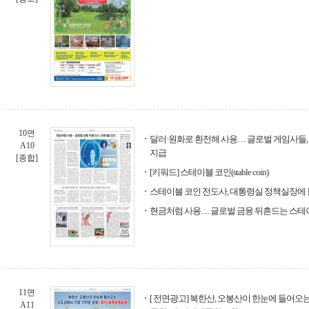
10면
달러·원화로 환전해 사용… 글로벌 게임사들
A10
지급
[종합]
[키워드] 스테이블 코인(stable coin)
스테이블 코인 전도사, 대통령실 정책실장에
현금처럼 사용… 글로벌 금융 뒤흔드는 스테
11면
[ 전면광고] 북한산, 오봉산이 한눈에 들어오
A11