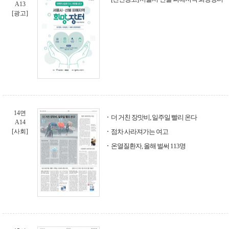
A13
[광고]
14면
더 거친 장맛비, 일주일 빨리 온다
A14
[사회]
점차 사라져가는 여고
온열질환자, 올해 벌써 113명