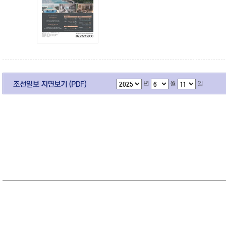
년
월
일