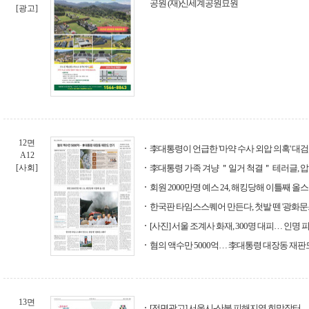
공원 (재)신세계공원묘원
[광고]
12면
李대통령이 언급한 '마약 수사 외압 의혹' 대
A12
[사회]
李대통령 가족 겨냥 ＂일거 척결＂ 테러글, 
회원 2000만명 예스 24, 해킹당해 이틀째 올
한국판 타임스스퀘어 만든다, 첫발 뗀 '광화문
[사진] 서울 조계사 화재, 300명 대피… 인명
혐의 액수만 5000억… 李대통령 대장동 재판
13면
[전면광고] 서울시-산불 피해지역 희망장터