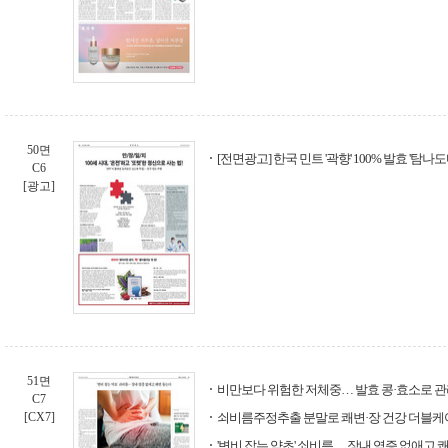
50면
[전면광고] 한국 민트 '곽향' 100% 발효 '탐나
C6
[광고]
51면
비만보다 위험한 저체중… 발효 콩·효소로 
C7
[CX7]
쇠비름주정추출 분말로 쾌변·장 건강 더블케
'변비 잡는 약초' 쇠비름… 장내 염증 없애고 