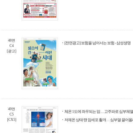
48면
[전면광고] 보험을 넘어서는 보험 - 삼성생명
C4
[광고]
49면
체온 1도에 좌우되는 암… 고주파로 심부체열
C5
[CX5]
저체온 상태 땐 암세포 활개… 심부열 끌어올