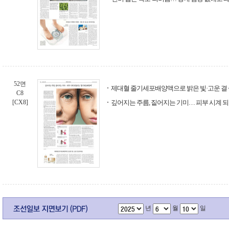
52면
제대혈 줄기세포배양액으로 밝은 빛·고운 결
C8
[CX8]
깊어지는 주름, 짙어지는 기미… 피부 시계 
년
월
일