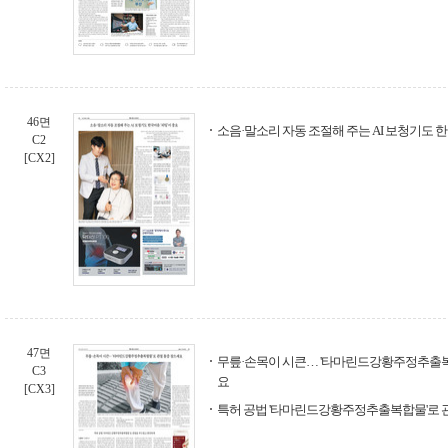
46면
소음·말소리 자동 조절해 주는 AI 보청기도 한
C2
[CX2]
47면
무릎·손목이 시큰… '타마린드강황주정추출복
C3
요
[CX3]
특허 공법 '타마린드강황주정추출복합물'로 