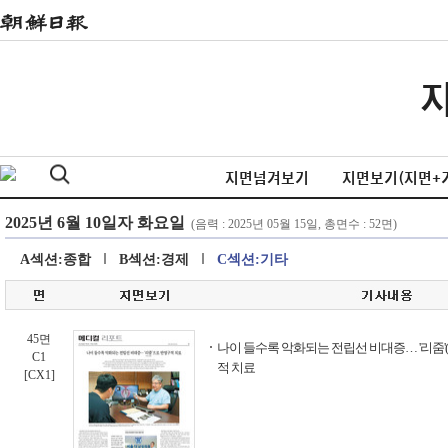
지면넘겨보기
지면보기(지면+
A섹션:종합
B섹션:경제
C섹션:기타
45면
나이 들수록 악화되는 전립선 비대증… '리줌
C1
적 치료
[CX1]