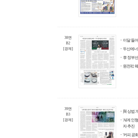
38면
이달 들어
B2
[경제]
두산에너빌
李 정부선
원전社 웨
39면
與 상법 
B3
[경제]
'AI계 
자 추진
'커피 공