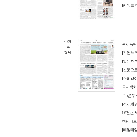
[키워드] 데
40면
관세폭탄 
B4
[경제]
[기업 브
[입에 착착
[신문으로 
[스피킹이 강해
국제백화
＂5년 뒤
[경제계
LS전선,
캠핑카로,
[매일매일