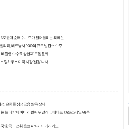
 3조원대 순매수… 주가 밀어올리는 외국인
리티, 베트남서 9000억 규모 발전소 수주
 '배달앱 수수료 상한제' 도입될까
스팅하우스 미국 시장 '선점' 나서
개정, 은행들 상생금융 발목 잡나
인형 눈 붙이기' 데이터 라벨링 뭐길래… 메타도 13조(스케일AI) 투
화국' 한국… 섭취 음료 40%가 아메리카노