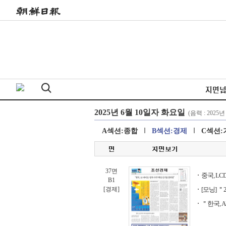
지면
A섹션:종합
B섹션:경제
C섹션:
37면
중국, L
B1
[경제]
[모닝] 
＂한국, 