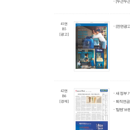
[두근두근 
41면
[전면광고
B5
[광고]
42면
새 정부 
B6
[경제]
퇴직연금 
'탑텐' 