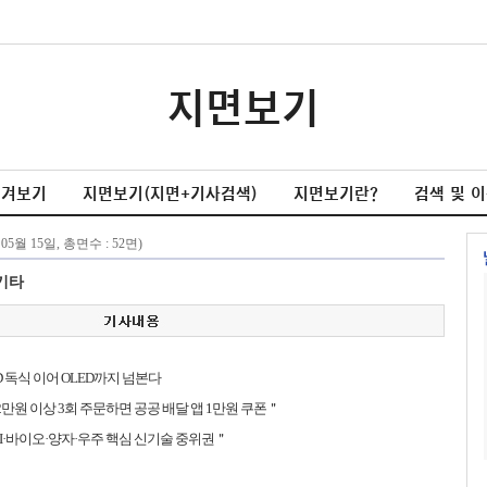
지면보기
넘겨보기
지면보기(지면+기사검색)
지면보기란?
검색 및 
기타
CD 독식 이어 OLED까지 넘본다
＂2만원 이상 3회 주문하면 공공 배달 앱 1만원 쿠폰＂
AI·바이오·양자·우주 핵심 신기술 중위권＂