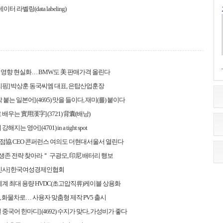
이터 라벨링(data labeling)
영향 현실화… BMW도 美 판매가격 올린다
리핑] 박상훈 동국씨엠 대표, 은탑산업훈장
 붙는 일본어] (4695) 맛을 들이다, 재미(를) 붙이다
배우는 實用漢字] (3721) 背囊(배낭)
지는 영어] (4701) in a tight spot
점協 CEO 콘퍼런스 여의도 더현대서울서 열린다
 생존 전략 찾아라＂ 구광모, 印尼 배터리 행보
 인사] 한국여성경제인협회
 세계 최대 용량 HVDC(초고압직류)케이블 상용화
 화물차로… 사용자 맞춤형 제작 PV5 출시
 중국어 한마디] (4692) 수지가 맞다, 가성비가 좋다