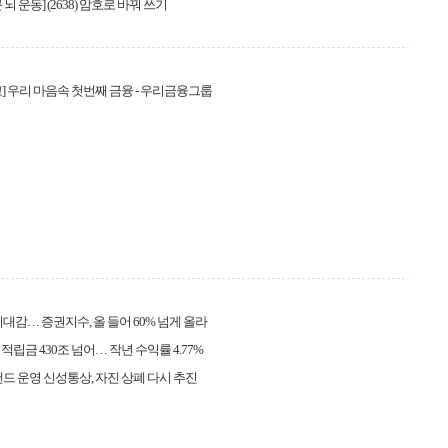
뇌 운동] (2638) 암호로 바꿔 쓰기
] 우리 마음속 첫번째 금융 - 우리금융그룹
기대감… 증권지수, 올 들어 60% 넘게 올라
적립금 430조 넘어… 작년 수익률 4.77%
브랜드 운영 신성통상, 자진 상폐 다시 추진