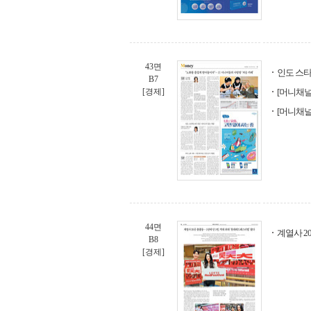
43면
인도 스타
B7
[경제]
[머니채널
[머니채널
44면
계열사 2
B8
[경제]