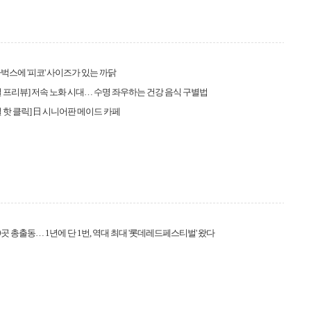
벅스에 '피코' 사이즈가 있는 까닭
 프리뷰] 저속 노화 시대… 수명 좌우하는 건강 음식 구별법
 핫 클릭] 日 시니어판 메이드 카페
0곳 총출동… 1년에 단 1번, 역대 최대 '롯데레드페스티벌' 왔다