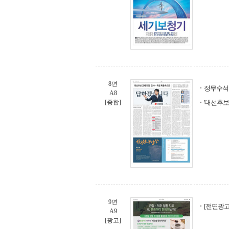
8면
정무수석 
A8
[종합]
'대선후보
9면
[전면광
A9
[광고]