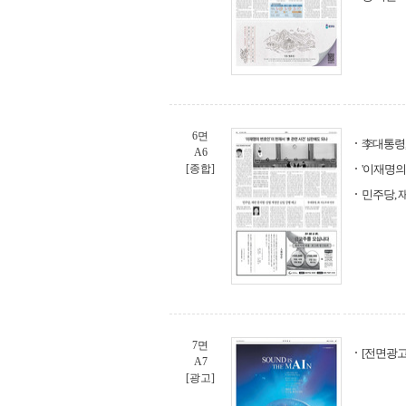
6면
李대통령,
A6
[종합]
'이재명의
민주당, 
7면
[전면광고]
A7
[광고]