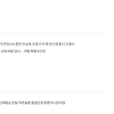
'민주당 4선 중진' 우상호, 민정수석 '李 연수원 동기' 오광수
 교체 파동' 감사… 국힘 폭풍속으로
고] 퇴행성 관절·척추질환 중점진료 튼튼마디한의원