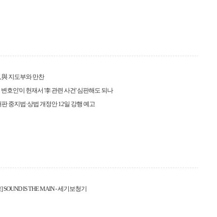
 與 지도부와 만찬
 변호인'이 헌재서 '李 관련 사건' 심판해도 되나
재판 중지법·상법 개정안 12일 강행 예고
 SOUND IS THE MAIN - 세기보청기