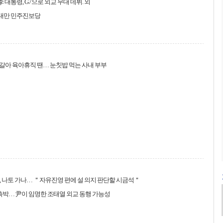
李 대통령, G7으로 외교 무대 데뷔. 외
 대만 민주진보당
 번갈아 육아휴직 땐… 눈칫밥 먹는 사내 부부
 나토 가나… ＂자유진영 편에 설 의지 판단할 시금석＂
 촉박… 尹이 임명한 조태열 외교 동행 가능성