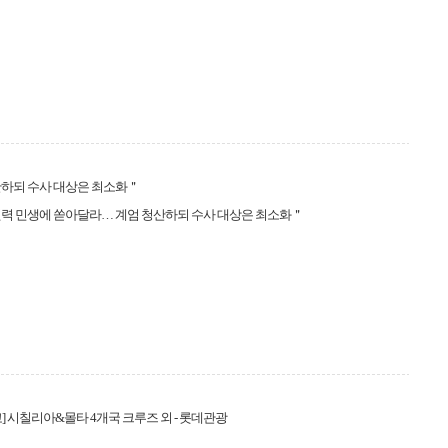
산하되 수사 대상은 최소화＂
력 민생에 쏟아달라… 계엄 청산하되 수사 대상은 최소화＂
] 시칠리아&몰타 4개국 크루즈 외 - 롯데관광