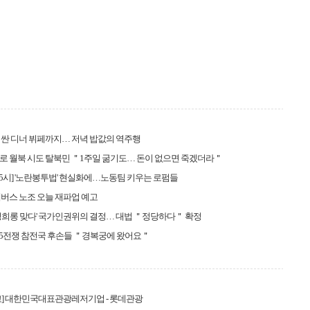
싼 디너 뷔페까지… 저녁 밥값의 역주행
 월북 시도 탈북민 ＂1주일 굶기도… 돈이 없으면 죽겠더라＂
25시] '노란봉투법' 현실화에…노동팀 키우는 로펌들
버스 노조 오늘 재파업 예고
성희롱 맞다' 국가인권위의 결정… 대법 ＂정당하다＂ 확정
6·25전쟁 참전국 후손들 ＂경복궁에 왔어요＂
고] 대한민국대표관광레저기업 - 롯데관광