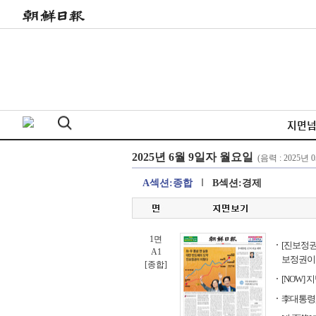
지면
A섹션:종합
B섹션:경제
1면
[진보정권
A1
보정권이
[종합]
[NOW]
李대통령,