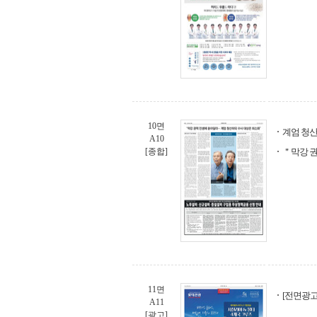
10면
계엄 청
A10
[종합]
＂막강 권
11면
[전면광고
A11
[광고]