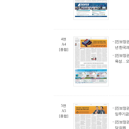
4면
[진보정권과
A4
년 한국과
[종합]
[진보정권
육성… 오
5면
[진보정권
A5
잉주기금
[종합]
[진보정권
당 의원