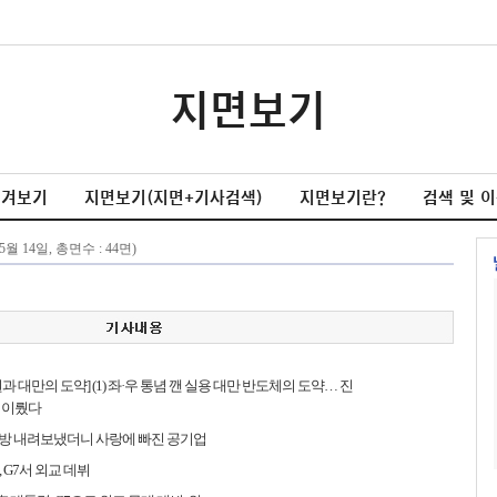
지면보기
넘겨보기
지면보기(지면+기사검색)
지면보기란?
검색 및 
과 대만의 도약] (1) 좌·우 통념 깬 실용 대만 반도체의 도약… 진
 이뤘다
 지방 내려보냈더니 사랑에 빠진 공기업
 G7서 외교 데뷔