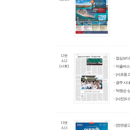
12면
점심보다 
A12
[사회]
마을버스로
[서초동 
광주 시내
'박원순 
[사진] 
13면
[전면광
A13