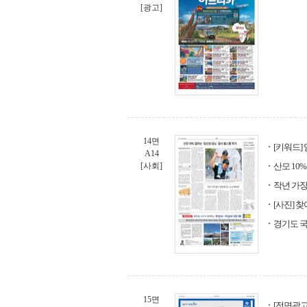
[광고]
14면
[키워드]
A14
[사회]
산모 10
작년 가장
[사진] 
경기도 
15면
[전면광고