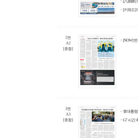
[八面鋒] 
[키워드]
2면
[NOW]
A2
[종합]
3면
李대통령,
A3
[종합]
G7 시간