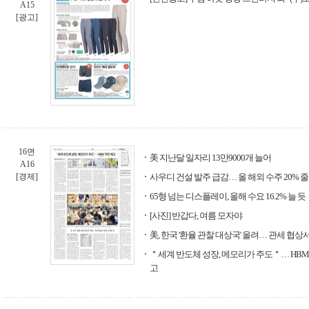
A15
[광고]
16면
美 지난달 일자리 13만9000개 늘어
A16
[경제]
사우디 건설 발주 급감… 올 해외 수주 20% 
65형 넘는 디스플레이, 올해 수요 16.2% 늘 듯
[사진] 반갑다, 여름 모자야
美, 한국 '환율 관찰 대상국' 올려… 관세 협상
＂세계 반도체 성장, 메모리가 주도＂… HB
고