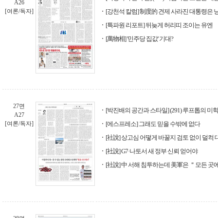
A26
[여론/독자]
[강천석 칼럼] 制度的 견제 사라진 대통령은
[특파원 리포트] 뒤늦게 허리띠 조이는 유엔
[萬物相] '민주당 집값' 기대?
27면
[박진배의 공간과 스타일] (291) 루프톱의 미
A27
[여론/독자]
[에스프레소] 그래도 믿을 수밖에 없다
[社說] 상고심 어떻게 바꿀지 검토 없이 덜컥
[社說] G7·나토서 새 정부 신뢰 얻어야
[社說] 中 서해 침투하는데 美軍은 ＂모든 곳