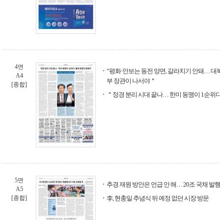
4면
“평화·안보는 동전 양면, 갈라치기 안돼… 대
A4
부 장관이 나서야＂
[종합]
＂정경 분리 시대 끝나… 한미 동맹이 1순위다
5면
추경 재원 방안은 언급 안 해… 20조 국채 발
A5
[종합]
李, 현충일 추념식 뒤 예정 없던 시장 방문