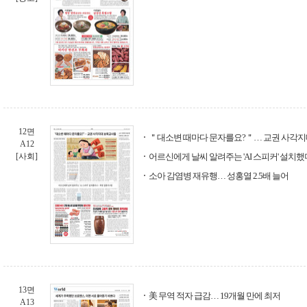
12면
＂대소변 때마다 문자를요?＂… 교권 사각
A12
[사회]
어르신에게 날씨 알려주는 'AI 스피커' 설치
소아 감염병 재유행… 성홍열 2.5배 늘어
13면
美 무역 적자 급감… 19개월 만에 최저
A13