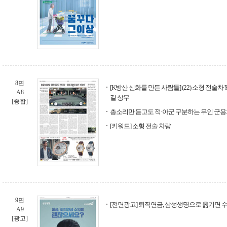
8면
[K방산 신화를 만든 사람들] (22) 소형 전술차 
A8
길 상무
[종합]
총소리만 듣고도 적·아군 구분하는 무인 군용
[키워드] 소형 전술 차량
9면
[전면광고] 퇴직연금, 삼성생명으로 옮기면
A9
[광고]