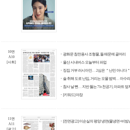
10면
광화문 참전용사 조형물, 돌 때문에 골머리
A10
[사회]
울산 시내버스 오늘부터 파업
징집 거부 러시아인… 2심은 ＂난민 아니다
술 취해 도로 난입, 거리는 오물 범벅… 아수라장
참사 날 뻔… 지반 뚫는 71t 천공기, 아파트 덮
[키워드] 야장
11면
[전면광고] 이순실의 평양 냉면(물냉면+비빔냉
A11
[광고]