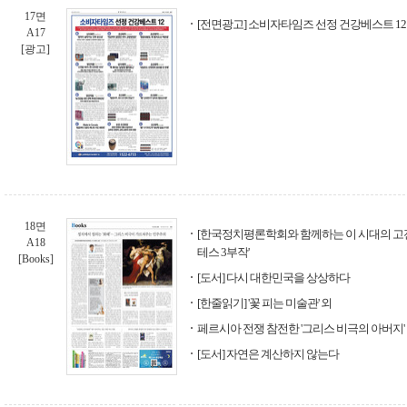
17면
[전면광고] 소비자타임즈 선정 건강베스트 12
A17
[광고]
18면
[한국정치평론학회와 함께하는 이 시대의 고
A18
테스 3부작'
[Books]
[도서] 다시 대한민국을 상상하다
[한줄읽기] '꽃 피는 미술관' 외
페르시아 전쟁 참전한 '그리스 비극의 아버지'
[도서] 자연은 계산하지 않는다