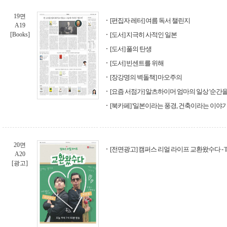
19면
[편집자 레터] 여름 독서 챌린지
A19
[Books]
[도서] 지극히 사적인 일본
[도서] 풀의 탄생
[도서] 빈센트를 위해
[장강명의 벽돌책] 마오주의
[요즘 서점가] 알츠하이머 엄마의 일상 '순간을
[북카페] '일본이라는 풍경, 건축이라는 이야기'
20면
[전면광고] 캠퍼스 리얼 라이프 교환왔수다 - TV
A20
[광고]