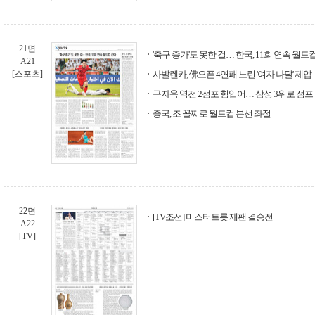
21면
'축구 종가'도 못한 걸… 한국, 11회 연속 월드
A21
[스포츠]
사발렌카, 佛오픈 4연패 노린 '여자 나달' 제압
구자욱 역전 2점포 힘입어… 삼성 3위로 점프
중국, 조 꼴찌로 월드컵 본선 좌절
22면
[TV조선] 미스터트롯 재팬 결승전
A22
[TV]