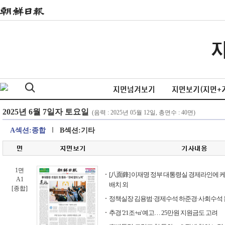
지면넘겨보기
지면보기(지면+
A섹션:종합
B섹션:기타
1면
[八面鋒] 이재명 정부 대통령실 경제라인에
A1
배치 외
[종합]
정책실장 김용범·경제수석 하준경·사회수석
추경 '21조+α' 예고… 25만원 지원금도 고려