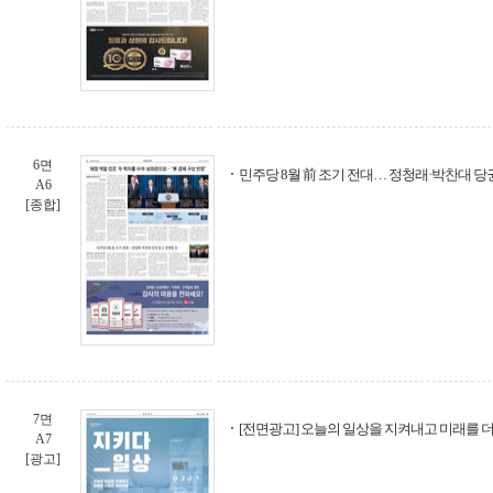
6면
민주당 8월 前 조기 전대… 정청래·박찬대 당
A6
[종합]
7면
[전면광고] 오늘의 일상을 지켜내고 미래를 
A7
[광고]