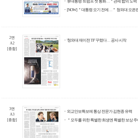
李대통령·트럼프 첫 통화…＂관세 합의 노력
[NOW] ＂대통령 오기 전에…＂ 청와대 오픈
2면
'청와대 재이전 TF' 꾸렸다… 공사 시작
A2
[종합]
3면
외교안보특보에 통상 전문가 김현종 유력
A3
[종합]
＂모두를 위한 특별한 희생엔 특별한 보상 