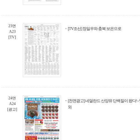
23면
[TV조선] 정일우와 충북 보은으로
A23
[TV]
24면
[전면광고] 네덜란드 산양유 단백질이 왔다! 
A24
외
[광고]