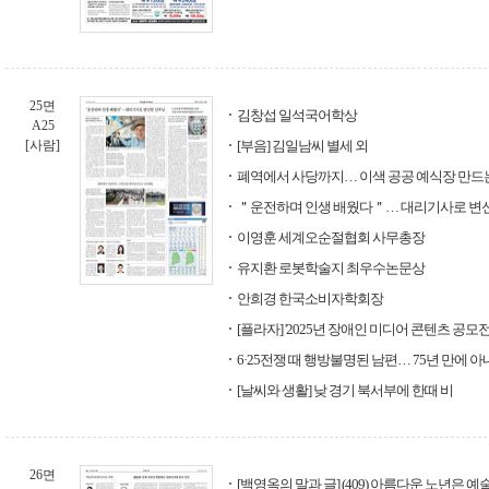
25면
김창섭 일석국어학상
A25
[사람]
[부음] 김일남씨 별세 외
폐역에서 사당까지… 이색 공공 예식장 만드
＂운전하며 인생 배웠다＂… 대리기사로 변
이영훈 세계오순절협회 사무총장
유지환 로봇학술지 최우수논문상
안희경 한국소비자학회장
[플라자] '2025년 장애인 미디어 콘텐츠 공모전
6·25전쟁 때 행방불명된 남편… 75년 만에 
[날씨와 생활] 낮 경기 북서부에 한때 비
26면
[백영옥의 말과 글] (409) 아름다운 노년은 예