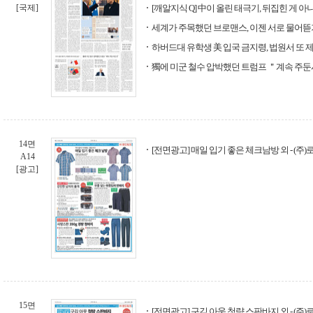
[국제]
[깨알지식 Q] 中이 올린 태극기, 뒤집힌 게 
세계가 주목했던 브로맨스, 이젠 서로 물어뜯
하버드대 유학생 美 입국 금지령, 법원서 또 
獨에 미군 철수 압박했던 트럼프 ＂계속 주둔
14면
[전면광고] 매일 입기 좋은 체크남방 외 - (주
A14
[광고]
15면
[전면광고] 구김 아웃 청량 스판바지 외 - (주