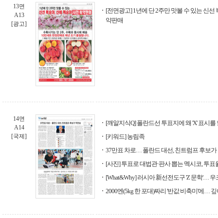
13면
[전면광고] 1년에 단 2주만 맛볼 수 있는 신선
A13
약판매
[광고]
14면
[깨알지식Q] 폴란드선 투표지에 왜 'X' 표시를
A14
[국제]
[키워드] 농림족
37만표 차로… 폴란드 대선, 친트럼프 후보가
[사진] 투표로 대법관·판사 뽑는 멕시코, 투표율
[What&Why] 러시아 新선전도구 'Z 문학'…
2000엔(5kg 한 포대)짜리 '반값 비축미'에…