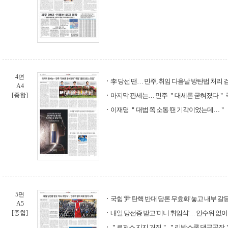
4면
李 당선 땐… 민주, 취임 다음날 방탄법 처리 
A4
[종합]
마지막 판세는… 민주 ＂대세론 굳혀졌다＂
이재명 ＂대법 쪽 소통 땐 기각이었는데…＂
5면
국힘 '尹 탄핵 반대 당론 무효화' 놓고 내부 갈
A5
[종합]
내일 당선증 받고 '미니 취임식'… 인수위 없이
＂로저스 지지 거짓＂ ＂리박스쿨 댓글공작＂