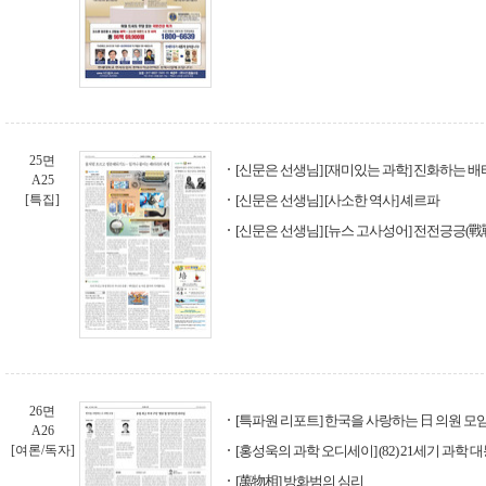
25면
[신문은 선생님] [재미있는 과학] 진화하는 
A25
[특집]
[신문은 선생님] [사소한 역사] 셰르파
[신문은 선생님] [뉴스 고사성어] 전전긍긍(戰
26면
[특파원 리포트] 한국을 사랑하는 日 의원 모
A26
[여론/독자]
[홍성욱의 과학 오디세이] (82) 21세기 과학 
[萬物相] 방화범의 심리