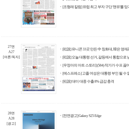
[조형래 칼럼] 유럽 최고 부자 구단 '맨유'를
27면
[社說] 유니콘 33곳 만든 中 칭화대, 韓은 영
A27
[여론/독자]
[社說] 오늘 대통령 선거, 갈등에서 통합으로
[우정아의 아트 스토리] (584) 작가가 수프 
[에스프레소] 고졸 여성은 대통령 부인 될 수
[社說] 대미·대중 수출 8% 급감 충격
28면
[전면광고] Galaxy S25 Edge
A28
[광고]