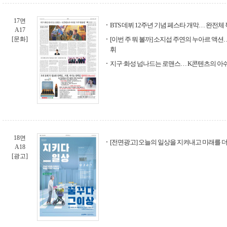
17면
BTS 데뷔 12주년 기념 페스타 개막… 완전체
A17
[문화]
[이번 주 뭐 볼까] 소지섭 주연의 누아르 액션
휘
지구·화성 넘나드는 로맨스… K콘텐츠의 아쉬운
18면
[전면광고] 오늘의 일상을 지켜내고 미래를 
A18
[광고]