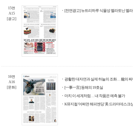
15면
[전면광고] 뉴트리하루 식물성 멜라토닌 멜
A15
[광고]
16면
광활한 대자연과 실제 하늘의 조화… 龍의 짜
A16
[문화]
[一事一言] 동해의 19호실
마치 이 세계처럼… 내 작품은 예측 불가
K뮤지컬 '어쩌면 해피엔딩' 美 드라마데스크상