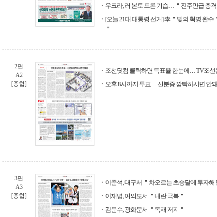
우크라, 러 본토 드론 기습… ＂진주만급 충
[오늘 21대 대통령 선거] 李 ＂빛의 혁명 완수
＂
2면
조선닷컴 클릭하면 득표율 한눈에… TV조선
A2
[종합]
오후 8시까지 투표… 신분증 깜빡하시면 안
3면
이준석, 대구서 ＂차오르는 초승달에 투자해
A3
[종합]
이재명, 여의도서 ＂내란 극복＂
김문수, 광화문서 ＂독재 저지＂