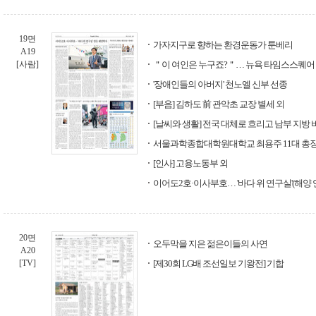
19면
가자지구로 향하는 환경운동가 툰베리
A19
[사람]
＂이 여인은 누구죠?＂… 뉴욕 타임스스퀘어 '
'장애인들의 아버지' 천노엘 신부 선종
[부음] 김하도 前 관악초 교장 별세 외
[날씨와 생활] 전국 대체로 흐리고 남부 지방 
서울과학종합대학원대학교 최용주 11대 총장
[인사] 고용노동부 외
이어도2호·이사부호… '바다 위 연구실'(해양
20면
오두막을 지은 젊은이들의 사연
A20
[TV]
[제30회 LG배 조선일보 기왕전] 기합