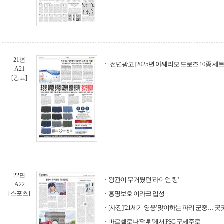
21면
[전면광고] 2025년 아쎄리모 드로즈 10종 세트
A21
[광고]
22면
왕관이 무거웠던 '라이언 킹'
A22
[스포츠]
홍명보호 이라크 입성
[사진] '21세기 영웅' 맞이하는 파리 군중… 
바르셀로나 '먹튀'에서 PSG 구세주로