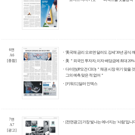
6면
'美국채 금리 오르면 달러도 강세' 30년 공식 
A6
[종합]
美 ＂외국인 투자자, 이자·배당금에 최대 20
다이먼(JP모건 CEO) ＂채권 시장 위기 맞을 
그의 예측 맞은 적 없어＂
[키워드] 달러 인덱스
7면
[전면광고] 가장 빛나는 에너지는 ‘사람’입니다
A7
[광고]