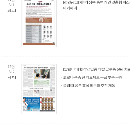
[전면광고] 제4기 상속·증여 개인 맞춤형 퍼스트
A11
아카데미
[광고]
12면
[알립니다] 혈액암 일종 다발 골수종 진단·
A12
[사회]
코로나 폭증 땐 치료제도 공급 부족 우려
폭염 때 20분 휴식 의무화 추진 제동