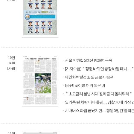
10면
서울 지하철 5호선 방화범 구속
A10
[사회]
[기자수첩] ＂정권 바뀌면 총장 바뀔 테니…＂
태안화력발전소 또 근로자 숨져
[사진] 초여름 더위 꺾은 비
＂초고금리 불법 사채 원리금 다 돌려줘라＂
일가족 탄 차량 바다 돌진… 경찰, 40대 가장
시내버스 파업 끝났지만… 창원 5일간 '출퇴근
11면