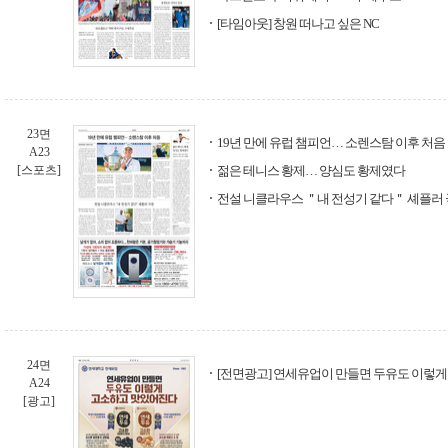
[타임아웃] 창원 떠나고 싶은 NC
23면
19년 만에 유럽 챔피언… 소렌스탐 이후 처음
A23
[스포츠]
젊은 테니스 황제… 양심도 황제였다
전설 니클라우스 ＂내 전성기 같다＂ 셰플러
24면
[전면광고] 연세유업이 만들면 두유도 이렇
A24
[광고]