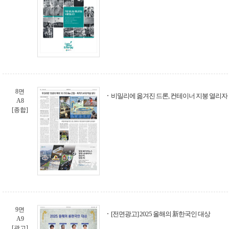
8면
비밀리에 옮겨진 드론, 컨테이너 지붕 열리자
A8
[종합]
9면
[전면광고] 2025 올해의 新한국인 대상
A9
[광고]