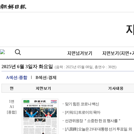
지면넘겨보기
지면보기(지면+
A섹션:종합
B섹션:경제
1면
맞기 힘든 코로나 백신
A1
[종합]
[키워드] 트로이의 목마
선관위원장 ＂소중한 한 표 행사를＂
[八面鋒] 오늘은 21대 대통령 선거 투표일. 외