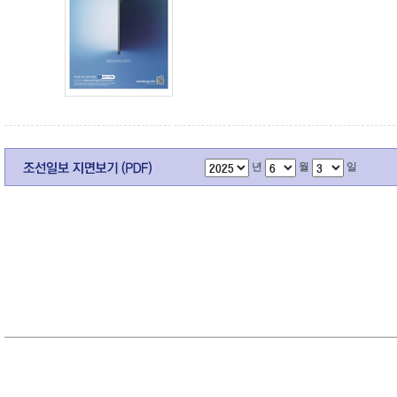
년
월
일