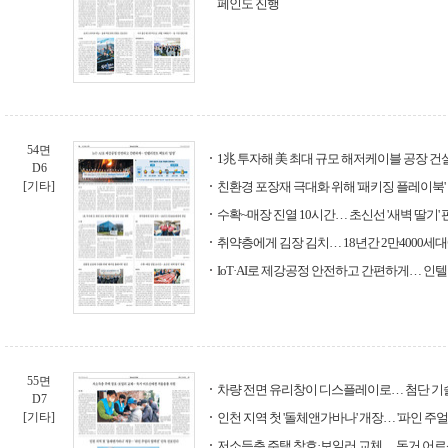
페인도 진행
54면
1兆 투자해 美 최대 규모 해저케이블 공장 건
D6
[기타]
친환경 포장재 극대화 위해 '패키징 플레이북'
수확~매장 진열 10시간… 초신선 '새벽 딸기' 
취약층에게 김장 김치… 18년간 2만4000세
IoT·AI로 제강공정 안전하고 간편하게… 인텔
55면
차량 전면 유리창이 디스플레이로… 첨단 기
D7
[기타]
인천 지역 첫 '돌체앤가바나' 개장… '파인 주
저소득층 주택 창호·보일러 교체… 독거 어