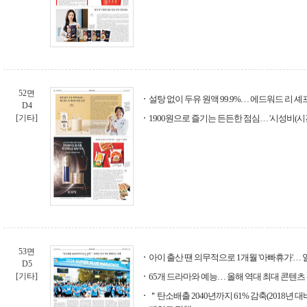
52면
설탕 없이 두유 원액 99.9%… 에드워드 리 셰
D4
[기타]
1900원으로 즐기는 든든한 점심… '시성비(시
53면
아이 출산 땐 의무적으로 1개월 '아빠휴가'…
D5
[기타]
65개 드라마와 예능… 올해 역대 최대 콘텐
＂탄소배출 2040년까지 61% 감축(2018년 