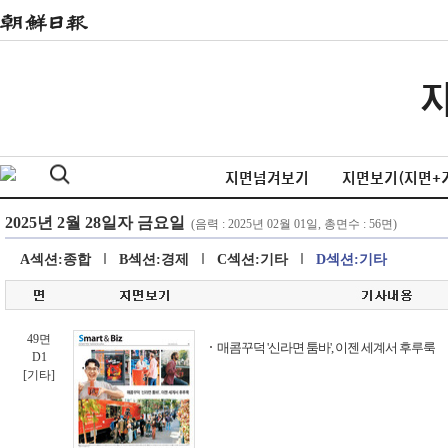
지면넘겨보기
지면보기(지면+
A섹션:종합
B섹션:경제
C섹션:기타
D섹션:기타
49면
매콤꾸덕 '신라면 툼바', 이젠 세계서 후루룩
D1
[기타]