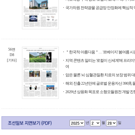
국가차원 전략광물 공급망 안정화에 핵심적 
56면
＂한국적 아름다움＂… '르베이지' 봄여름 시
D8
[기타]
지역 콘텐츠 알리는 '로컬이 신세계'에 프리미
여
암은 물론 뇌·심혈관질환 치료의 보장 범위 
해외 진출 22년만에 글로벌 운용자산 390兆 
2029년 상용화 목표로 소형모듈원전 개발 진
년
월
일