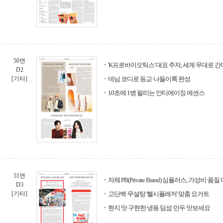
50면
'K프로바이오틱스' 대표 주자, 세계 무대로 간
D2
[기타]
데님 코디로 등교·나들이룩 완성
10초에 1병 팔리는 안티에이징 에센스
51면
자체 PB(Private Brand) 심플러스, 가성비·품질
D3
[기타]
고단백·무설탕 '헬시플레저' 맞춤 요거트
현지 맛 구현한 냉동 딤섬·만두 맛보세요