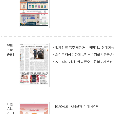
10면
일제히 '李 독주' 제동 거는 비명계… 연대 가
A10
[종합]
최상목 패싱 논란에… 정부 ＂경찰청 등과 치
'자고 나니 여권 1위' 김문수 ＂尹 복귀가 우선
11면
[전면광고] kt, 당신과_미래 사이에
A11
[광고]