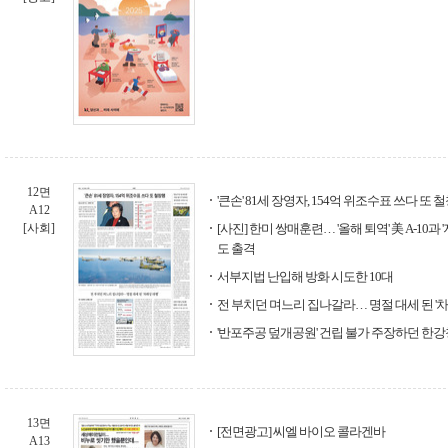
12면
'큰손' 81세 장영자, 154억 위조수표 쓰다 또 
A12
[사회]
[사진] 한미 쌍매훈련… '올해 퇴역' 美 A-10과
도 출격
서부지법 난입해 방화 시도한 10대
전 부치던 며느리 집나갈라… 명절 대세 된 '차
'반포주공 덮개공원' 건립 불가 주장하던 한강
13면
[전면광고] 씨엘 바이오 콜라겐바
A13