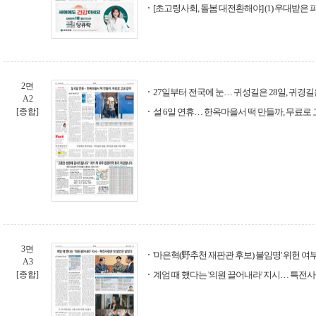
[초고령사회, 돌봄 대전환해야] (1) 우대받은
2면
27일부터 전국에 눈… 귀성길은 28일, 귀경길
A2
[종합]
설 6일 연휴… 한옥마을서 떡 만들까, 무료로
3면
'마은혁(野추천 재판관 후보) 불임명' 위헌 여
A3
[종합]
계엄 때 했다는 '의원 끌어내라' 지시… 특전