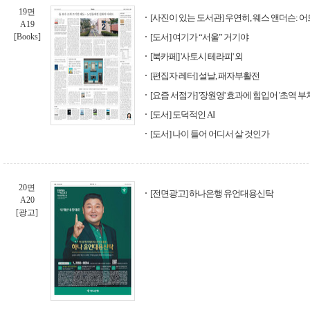
19면
[사진이 있는 도서관] 우연히, 웨스 앤더슨: 
A19
[Books]
[도서] 여기가 “서울” 거기야
[북카페] '사토시 테라피' 외
[편집자 레터] 설날, 패자부활전
[요즘 서점가] '장원영' 효과에 힘입어 '초역 부
[도서] 도덕적인 AI
[도서] 나이 들어 어디서 살 것인가
20면
[전면광고] 하나은행 유언대용신탁
A20
[광고]