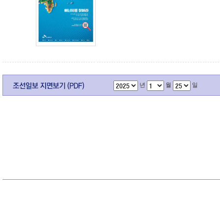
년
월
일