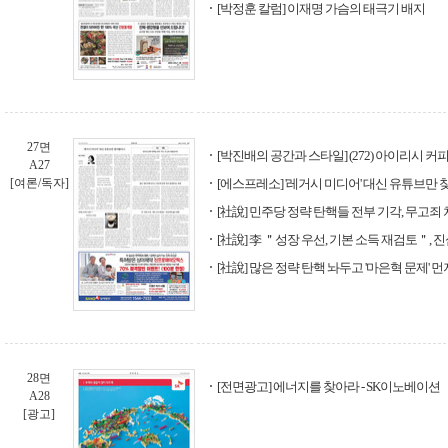
[박정훈 칼럼] 이재명 가슴의 태극기 배지
27면
[박진배의 공간과 스타일] (272) 아이리시 커
A27
[여론/독자]
[에스프레소] '레거시 미디어' 대신 유튜브만
[社說] 민주당 정략 탄핵들 전부 기각, 무고
[社說] 李 ＂성장 우선, 기본 소득 재검토＂, 
[社說] 많은 정략 탄핵 놔두고 '마은혁 문제'
28면
[전면광고] 에너지를 찾아라 - SK이노베이션
A28
[광고]