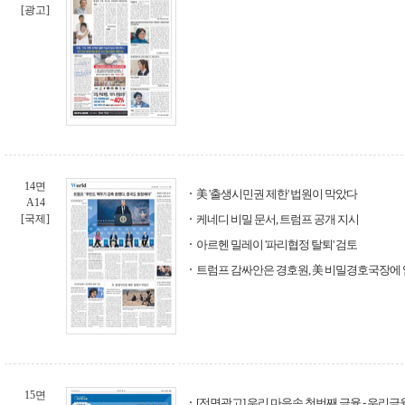
[광고]
14면
美 '출생시민권 제한' 법원이 막았다
A14
[국제]
케네디 비밀 문서, 트럼프 공개 지시
아르헨 밀레이 '파리협정 탈퇴' 검토
트럼프 감싸안은 경호원, 美 비밀경호국장에
15면
[전면광고] 우리 마음속 첫번째 금융 - 우리