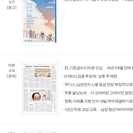
A15
[광고]
16면
日, 기준금리 0.5%로 인상… 16년 3개월 만에
A16
[경제]
[키워드] 집중 투표제 / 상호 주 제한
무디스, 삼성전자 신용 등급 전망 '부정적'으로
주총 끝났는데… 더 꼬여버린 고려아연 경영
한화, 아워홈 지분 인수 내달 계약 체결하기로
1년간 무료 코딩 교육… 삼성 청년 SW아카데미