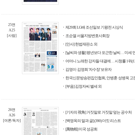
25면
제29회 LG배 조선일보 기왕전 시상식
A25
[사람]
조순열 서울지방변호사회장
[인사] 헌법재판소 외
[날씨와 생활] 평년보다 포근한 날씨… 미세 
어머니 노래한 강자들 대결에… 시청률 1위(13.
김영이·김영희 '자수장' 보유자
한국신문방송편집인협회, 안병훈·성병욱 고
[부음] 김정자씨 별세 외
26면
[기자의 視角] 거짓말로 거짓말 덮는 공수처
A26
[여론/독자]
[백영옥의 말과 글] (390) 더킷 리스트
[萬物相] 미국 성공회