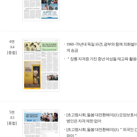
4면
1960~70년대 독일 파견, 광부와 함께 외화
A4
게 송금
[종합]
＂장롱 자격증 가진 중년 여성들 재교육·활
5면
[초고령사회, 돌봄 대전환해야] (1) 요양보호
A5
병인은 자격 제한 없어
[종합]
[초고령사회, 돌봄 대전환해야] (1) ＂외국인
와야＂