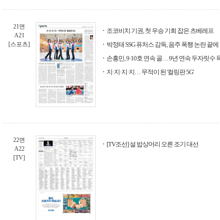
21면
조코비치 기권, 첫 우승 기회 잡은 츠베레프
A21
[스포츠]
박정태 SSG 퓨처스 감독, 음주 폭행 논란 끝에
손흥민, 9·10호 연속 골… 9년 연속 두자릿수 
지·지·지·지… 무적이 된 '컬링판 5G'
22면
[TV조선] 설 밥상머리 오른 조기 대선
A22
[TV]