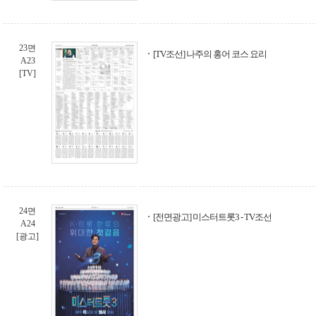
23면
[TV조선] 나주의 홍어 코스 요리
A23
[TV]
24면
[전면광고] 미스터트롯3 - TV조선
A24
[광고]