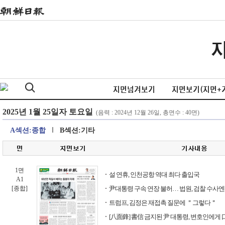
지면넘겨보기
지면보기(지면+
A섹션:종합
B섹션:기타
1면
설 연휴, 인천공항 역대 최다 출입국
A1
[종합]
尹대통령 구속 연장 불허… 법원, 검찰 수사엔
트럼프, 김정은 재접촉 질문에 ＂그렇다＂
[八面鋒] 書信 금지된 尹 대통령, 변호인에게 