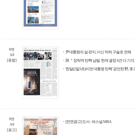
8면
尹대통령의 설 편지, 서신 막혀 구술로 전해
A8
[종합]
與 ＂정략적 탄핵 남발. 헌재 결정 4건 다 기
'한달(2말3초)이면 대통령 탄핵' 공언한 野, 
9면
[전면광고] 도서 - 퍼스널 MBA
A9
[광고]