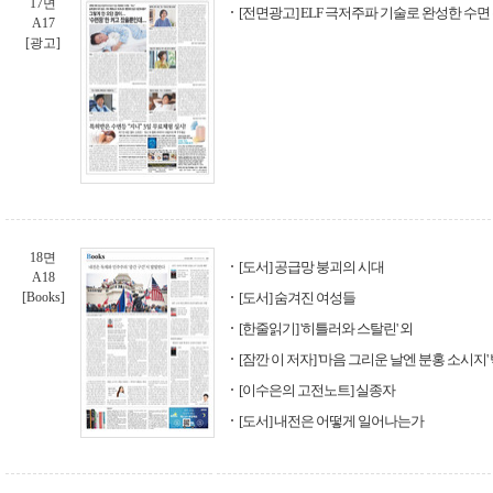
17면
[전면광고] ELF 극저주파 기술로 완성한 수면 
A17
[광고]
18면
[도서] 공급망 붕괴의 시대
A18
[Books]
[도서] 숨겨진 여성들
[한줄읽기] '히틀러와 스탈린' 외
[잠깐 이 저자] '마음 그리운 날엔 분홍 소시지'
[이수은의 고전노트] 실종자
[도서] 내전은 어떻게 일어나는가