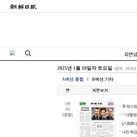
지면
A섹션:종합
B섹션:기타
1면
美 웨스팅
A1
[종합]
＂대통령감
[八面鋒]
내란 특검