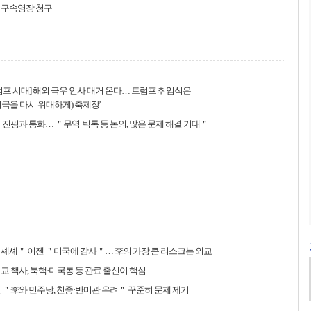
 구속영장 청구
럼프 시대] 해외 극우 인사 대거 온다… 트럼프 취임식은
(미국을 다시 위대하게) 축제장'
시진핑과 통화… ＂무역·틱톡 등 논의, 많은 문제 해결 기대＂
셰셰＂ 이젠 ＂미국에 감사＂… 李의 가장 큰 리스크는 외교
교 책사, 북핵·미국통 등 관료 출신이 핵심
 ＂李와 민주당, 친중·반미관 우려＂ 꾸준히 문제 제기