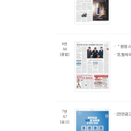
6면
＂원명 스
A6
[종합]
'北 형제
7면
[전면광고
A7
[광고]