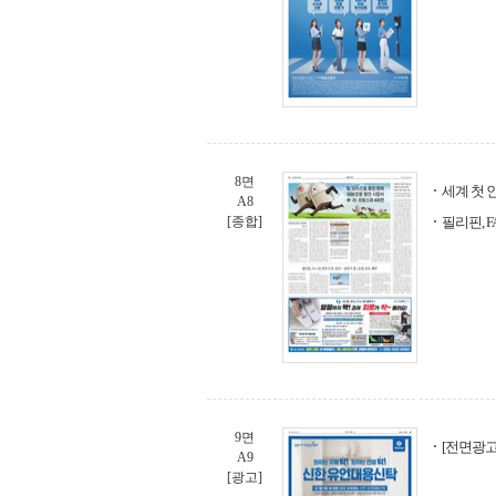
8면
세계 첫 
A8
[종합]
필리핀, F
9면
[전면광고
A9
[광고]