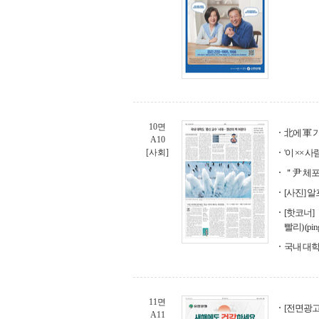
10면
北에 軍 
A10
[사회]
'이 ××
＂尹 체포
[사진] 
[핫코너] 
빨리) (p
국내 대학
11면
[전면광
A11