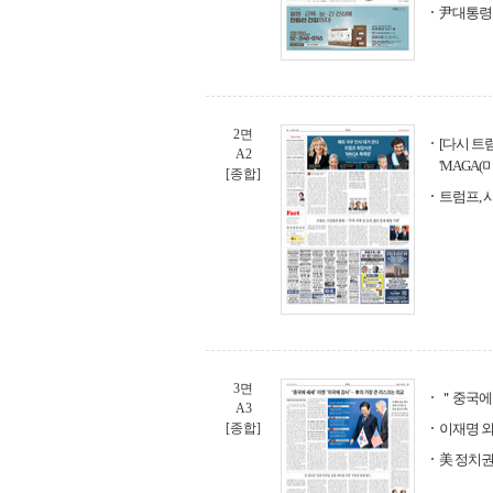
尹대통령
2면
[다시 트
A2
'MAGA
[종합]
트럼프, 
3면
＂중국에 
A3
[종합]
이재명 외
美 정치권