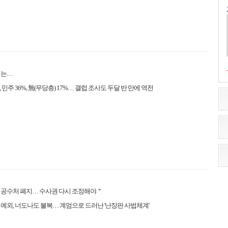
내는…
, 민주 36%, 無(무당층) 17%… 갤럽 조사도 두달 반 만에 역전
＂공수처 폐지… 수사권 다시 조정해야＂
예외, 너도나도 불복… 계엄으로 드러난 '난장판 사법체계'