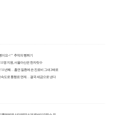
＂뻥이요~!＂ 추억의 뻥튀기
11명 지원, 서울아산은 한자릿수
송' 11년째… 흡연 질환에 쓴 진료비 그새 2배로
고속도로 통행료 면제… 결국 세금으로 낸다
고] 특허받은 상아제약 신프로바이오틱스 외