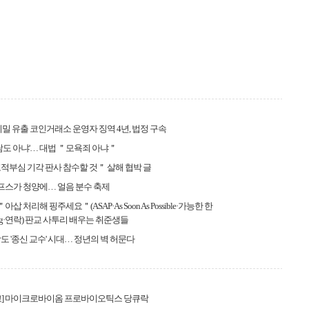
기밀 유출 코인거래소 운영자 징역 4년, 법정 구속
 사람도 아냐'… 대법 ＂모욕죄 아냐＂
적부심 기각 판사 참수할 것＂ 살해 협박 글
알프스가 청양에… 얼음 분수 축제
＂아삽 처리해 핑주세요＂(ASAP·As Soon As Possible·가능한 한
ing·연락) 판교 사투리 배우는 취준생들
도 '종신 교수' 시대… 정년의 벽 허문다
고] 마이크로바이옴 프로바이오틱스 당큐락