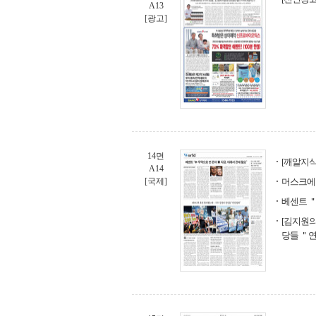
A13
[광고]
14면
[깨알지식
A14
[국제]
머스크에 
베센트 ＂
[김지원의
당들 ＂