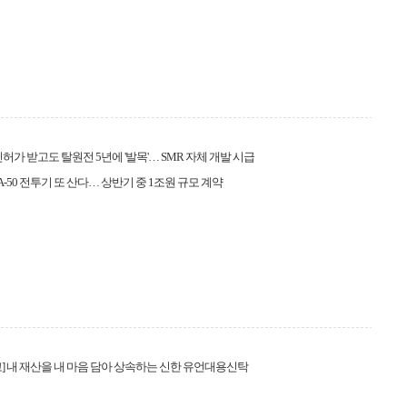
인허가 받고도 탈원전 5년에 '발목'… SMR 자체 개발 시급
A-50 전투기 또 산다… 상반기 중 1조원 규모 계약
] 내 재산을 내 마음 담아 상속하는 신한 유언대용신탁