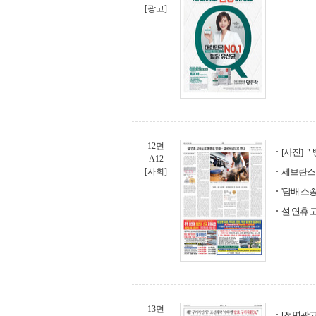
[광고]
12면
[사진] 
A12
[사회]
세브란스 
'담배 소
설 연휴 
13면
[전면광