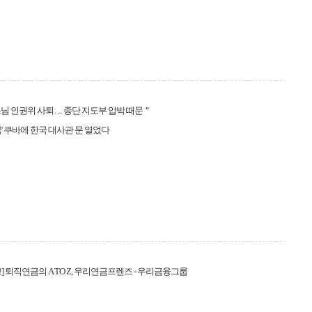
님 인권위 사퇴… 종단 지도부 압박 때문＂
국' 쿠바에 한국 대사관 문 열었다
] 퇴직연금의 A TO Z, 우리연금프렌즈 - 우리금융그룹