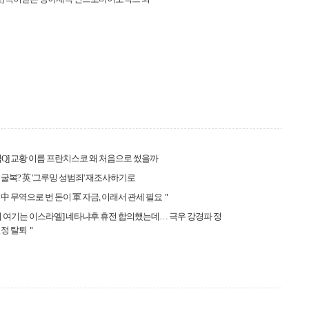
Q] 교황 이름 프란치스코 왜 처음으로 썼을까
굴복? 英 '그루밍 성범죄' 재조사하기로
中 무역으로 번 돈이 軍 자금, 이래서 관세 필요＂
 여기는 이스라엘] 네타냐후 휴전 합의했는데… 극우 강경파 정
연정 탈퇴＂