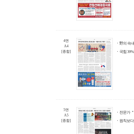
4면
野의 속
A4
[종합]
국힘 39%
5면
전문가 
A5
[종합]
원칙보다 