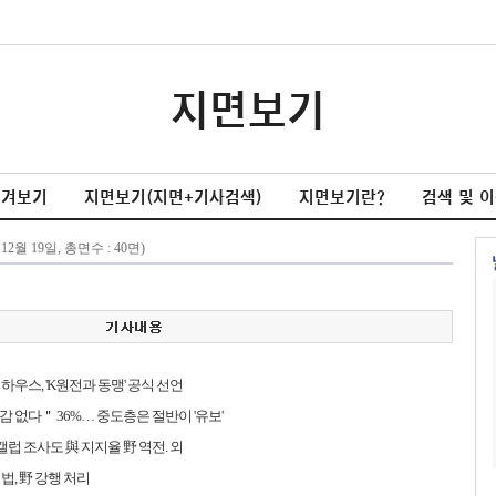
지면보기
넘겨보기
지면보기(지면+기사검색)
지면보기란?
검색 및 
하우스, 'K원전과 동맹' 공식 선언
 없다＂ 36%… 중도층은 절반이 '유보'
 갤럽 조사도 與 지지율 野 역전. 외
법, 野 강행 처리