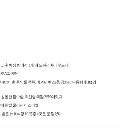
Q] 中 해상 방어선 3개 왜 도련선이라 부르나
SSBN과 SSN
 사람] 이혼 후 약물 중독, 이겨낸 밴스(美 공화당 부통령 후보) 엄
 침몰한 잠수함, 최신형 핵잠(SSN)이었다
에 한발 물러선 이스라엘
' 받은 뉴욕식당 10곳 중 4곳은 문 닫았다