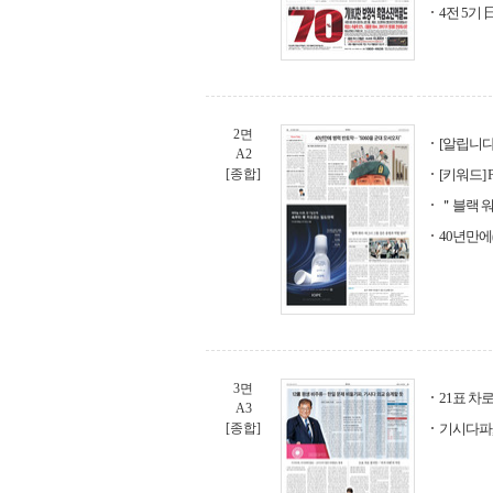
4전 5기
2면
[알립니다
A2
[종합]
[키워드] 
＂블랙 워
40년만에
3면
21표 차
A3
[종합]
기시다파,