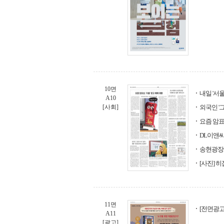
10면
내일 '서
A10
[사회]
외국인 '
요즘 암표상
DL이앤씨
송현광장
[사진] 히
11면
[전면광고
A11
[광고]