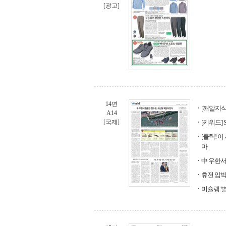
[광고]
14면
[깨알지식
A14
[국제]
[키워드] 
[클릭! 이
마
中 우한서
휴전 압박
미슐랭 '별