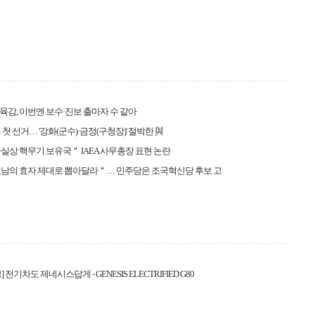
감, 이번엔 보수·진보 출마자 수 같아
 첫 선거… '강화(군수)·금정(구청장)' 절박한 與
실상 핵무기 보유국＂ IAEA 사무총장 표현 논란
호남의 효자 제대로 뽑아달라＂… 민주당은 조국혁신당 후보 고
 전기차도 제네시스답게 - GENESIS ELECTRIFIED G80