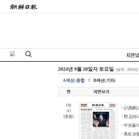
지면
A섹션:종합
B섹션:기타
1면
[八面鋒]
A1
[종합]
野, 김여
中 돈풀기
美로, 보