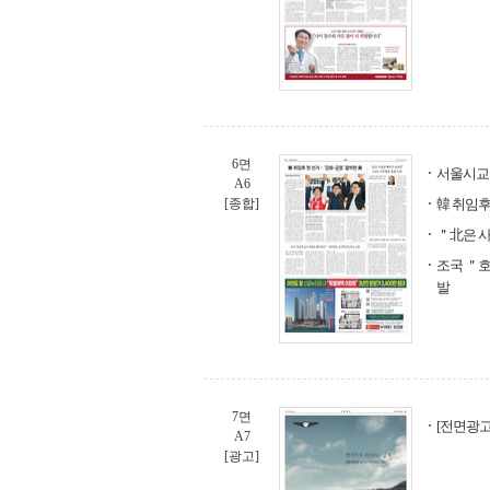
6면
서울시교육
A6
[종합]
韓 취임후
＂北은 사
조국 ＂
발
7면
[전면광고]
A7
[광고]