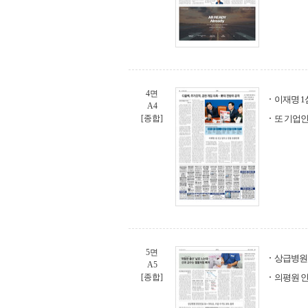
4면
이재명 1
A4
[종합]
또 기업인
5면
상급병원 
A5
[종합]
의평원 인