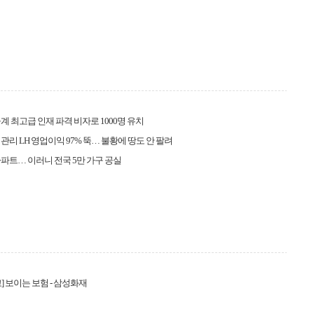
계 최고급 인재 파격 비자로 1000명 유치
관리 LH 영업이익 97% 뚝… 불황에 땅도 안 팔려
파트… 이러니 전국 5만 가구 공실
] 보이는 보험 - 삼성화재