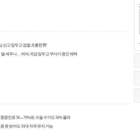
심 선고 앞두고 검찰 조롱한 野
 벌 세우나… 여야, 국감 앞두고 무더기 증인 채택
중증진료 50→70%로, 수술 수가도 50% 올려
증 못 받아도 의대 자격 유지 가능