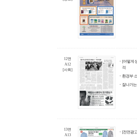
12면
[어떻게 
A12
걱
[사회]
환경부·소
잘나가는
13면
[전면광고
A13