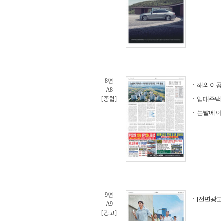
8면
해외 이공
A8
[종합]
임대주택 
논밭에 아
9면
[전면광고
A9
[광고]