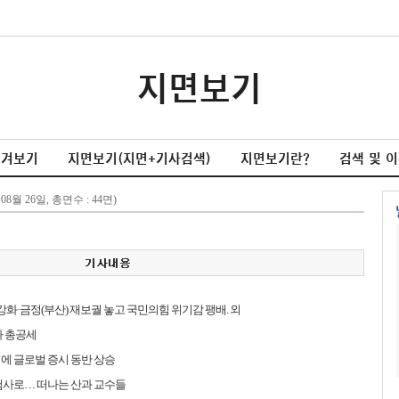
지면보기
넘겨보기
지면보기(지면+기사검색)
지면보기란?
검색 및 
 강화·금정(부산) 재보궐 놓고 국민의힘 위기감 팽배. 외
사 총공세
에 글로벌 증시 동반 상승
험사로… 떠나는 산과 교수들