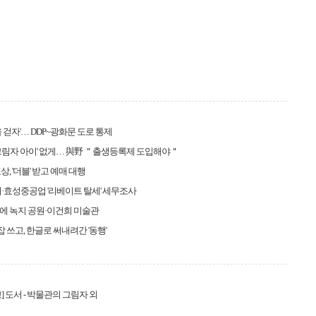
울 걷자'… DDP~광화문 도로 통제
그림자 아이' 없게… 與野 ＂출생등록제 도입해야＂
, '더블' 받고 예매 대행
·효성중공업 '리베이트 탈세' 세무조사
에 녹지 공원·이건희 미술관
잡 쓰고, 한글로 써내려간 '동행'
] 도서 - 박물관의 그림자 외