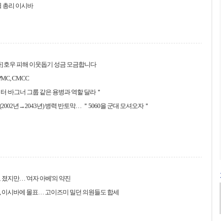
 日 총리 이시바
] 호우 피해 이웃돕기 성금 모금합니다
PMC, CMCC
터·바그너 그룹 같은 용병과 역할 달라＂
(2002년→2043년) 병력 반토막… ＂5060을 군대 모셔오자＂
로 졌지만… '여자 아베'의 약진
 이시바에 몰표… 고이즈미 밀던 의원들도 합세