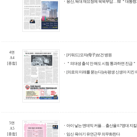
용산, 독대 재요청에 묵묵부답… 韓 ＂대통
4면
[키워드] 모자(母子)보건 병원
A4
[종합]
＂의대생 출석 안 해도 시험 통과하면 진급＂
[의료의 미래를 묻는다] (4) 평생 신생아 지
5면
아이 낳는 엔데믹 커플… 출산율 0.7명대 지킬
A5
[종합]
임신·육아기 유연근무 의무화한다