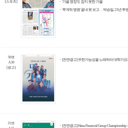
[스포츠]
'가을 명장'도 잡지 못한 가을
'루게릭 병원' 끝내 못 보고… 박승일, 23년 투
30면
[전면광고] 무한가능성을 노래하라 대학가요제 -
A30
[광고]
31면
[전면광고] Hana Financial Group Champions