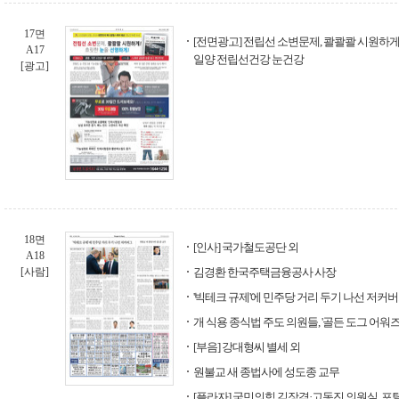
17면
[전면광고] 전립선 소변문제, 콸콸콸 시원하게!
A17
일양 전립선건강 눈건강
[광고]
18면
[인사] 국가철도공단 외
A18
[사람]
김경환 한국주택금융공사 사장
'빅테크 규제'에 민주당 거리 두기 나선 저커
개 식용 종식법 주도 의원들, '골든 도그 어워즈
[부음] 강대형씨 별세 외
원불교 새 종법사에 성도종 교무
[플라자] 국민의힘 김장겸·고동진 의원실, 