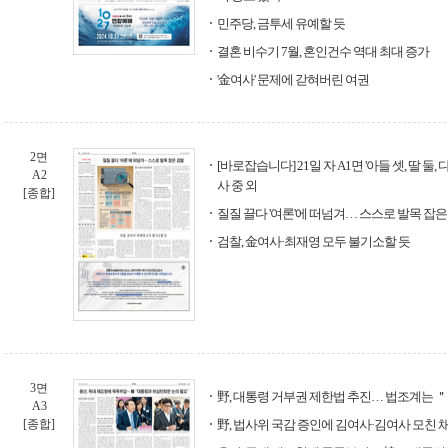
민주당, 금투세 유예할 듯
결혼 비수기 7월, 혼인건수 역대 최대 증가
'金여사' 문제에 갇혀버린 여권
2면
[바로잡습니다] 21일 자 A1면 '아들 셋, 딸 둘
A2
사 중 외
[종합]
질질 끌다 '여론'에 떠넘겨… 스스로 발목 잡은
검찰, 金여사·최재영 모두 불기소할 듯
3면
野, 대통령 거부권 제한법 추진… 법조계는 
A3
[종합]
野, 법사위 국감 증인에 김여사·김여사 모친 