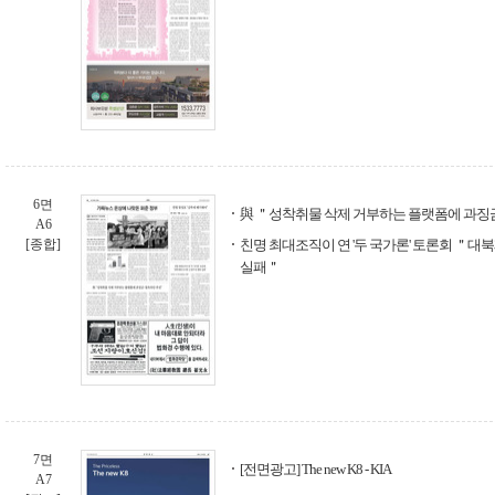
6면
與 ＂성착취물 삭제 거부하는 플랫폼에 과징
A6
[종합]
친명 최대조직이 연 '두 국가론' 토론회 ＂대
실패＂
7면
[전면광고] The new K8 - KIA
A7