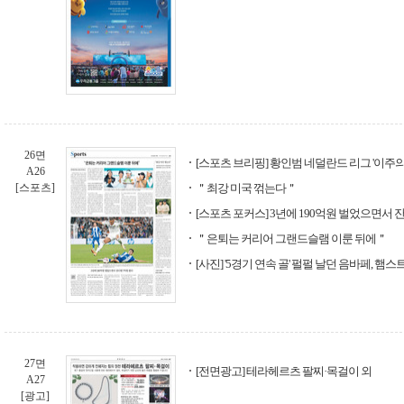
26면
[스포츠 브리핑] 황인범 네덜란드 리그 '이주의 
A26
[스포츠]
＂최강 미국 꺾는다＂
[스포츠 포커스] 3년에 190억원 벌었으면서 
＂은퇴는 커리어 그랜드슬램 이룬 뒤에＂
[사진] '5경기 연속 골' 펄펄 날던 음바페, 햄
27면
[전면광고] 테라헤르츠 팔찌·목걸이 외
A27
[광고]