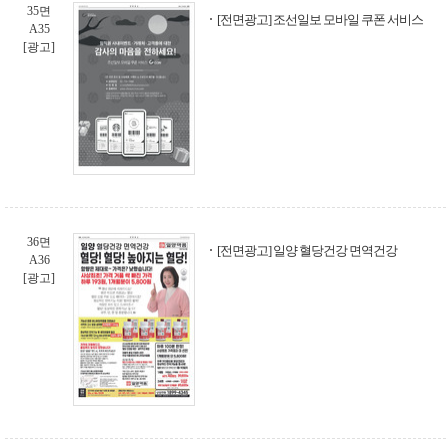
35면
[전면광고] 조선일보 모바일 쿠폰 서비스
A35
[광고]
36면
[전면광고] 일양 혈당건강 면역건강
A36
[광고]