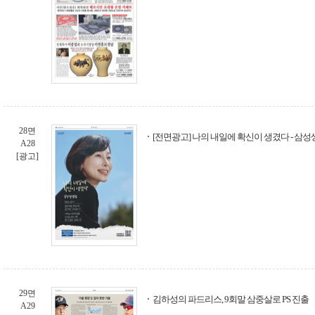
28면
[전면광고] 나의 내일에 확신이 생겼다 - 삼성생
A28
[광고]
29면
김하성의 파드리스, 9회말 삼중살로 PS 진출
A29