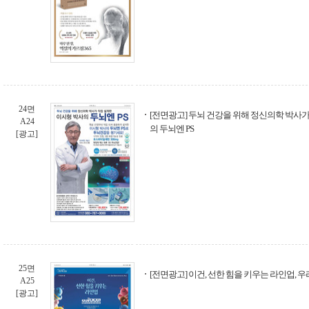
24면
[전면광고] 두뇌 건강을 위해 정신의학 박사가
A24
의 두뇌엔 PS
[광고]
25면
[전면광고] 이건, 선한 힘을 키우는 라인업, 
A25
[광고]