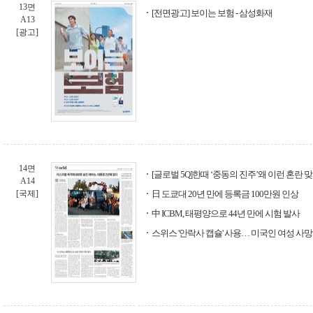
13면
[전면광고] 보이는 보험 - 삼성화재
A13
[광고]
14면
[글로벌 5Q]한때 ‘중동의 진주’왜 이런 혼란 
A14
[국제]
日 도쿄대 20년 만에 등록금 100만원 인상
中 ICBM, 태평양으로 44년 만에 시험 발사
스위스 '안락사 캡슐' 사용… 미국인 여성 사