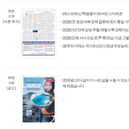
39면
[에스프레소] '학용품'이 돼 버린 스마트폰
A39
[여론/독자]
[社說] '文 정권 대북 정책 잘못돼 北이 통일 거
[社說] 5년 만에 삼성 추월, 때릴수록 강해지는
[社說] 단체 식사 모임 된 尹·韓 만남, 지금 
[윤주의 이제는 국가유산] (11) 창녕 우포늪
40면
[전면광고] 다 같이 더 나은 삶을 누릴 수 있는
A40
께 하겠습니다.
[광고]