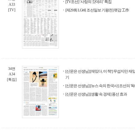
[TV조선] ‘사랑의 갓데리’ 특집
A33
[TV]
[제29회 LG배 조선일보 기왕전] 팻감 工作
34면
[신문은 선생님] [재밌다, 이 책!] 무섭지만 
A34
기
[특집]
[신문은 선생님] [뉴스 속의 한국사] 조선의 '독
[신문은 선생님] [생활 속 경제] 풍선 효과