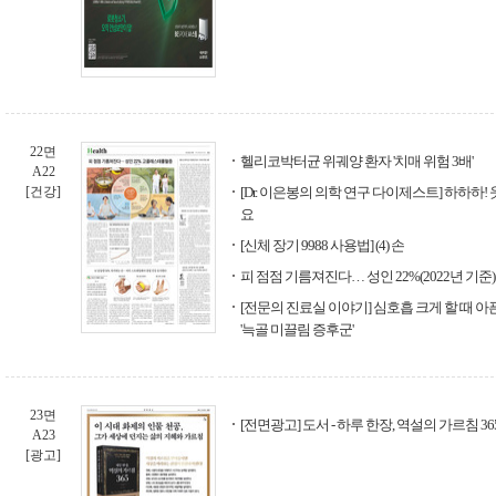
22면
헬리코박터균 위궤양 환자 '치매 위험 3배'
A22
[건강]
[Dr. 이은봉의 의학 연구 다이제스트] 하하하
요
[신체 장기 9988 사용법] (4) 손
피 점점 기름져진다… 성인 22%(2022년 기
[전문의 진료실 이야기] 심호흡 크게 할 때 
'늑골 미끌림 증후군'
23면
[전면광고] 도서 - 하루 한장, 역설의 가르침 36
A23
[광고]