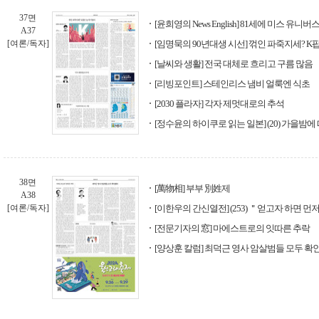
37면
[윤희영의 News English] 81세에 미스 유
A37
[여론/독자]
[임명묵의 90년대생 시선] 꺾인 파죽지세? K
[날씨와 생활] 전국 대체로 흐리고 구름 많음
[리빙포인트] 스테인리스 냄비 얼룩엔 식초
[2030 플라자] 각자 제멋대로의 추석
[정수윤의 하이쿠로 읽는 일본] (20) 가을밤
38면
[萬物相] 부부 別姓제
A38
[여론/독자]
[이한우의 간신열전] (253) ＂얻고자 하면 
[전문기자의 窓] 마에스트로의 잇따른 추락
[양상훈 칼럼] 최덕근 영사 암살범들 모두 확