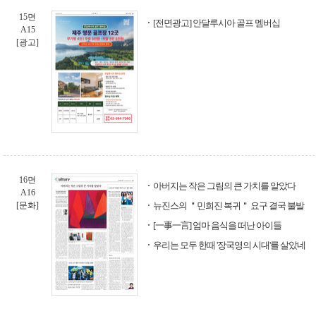
15면
[전면광고] 안달루시아 골프 멤버십
A15
[광고]
16면
아버지는 작은 그림의 큰 가치를 알았다
A16
[문화]
뉴진스의 ＂민희진 복귀＂ 요구 결국 불발
[一事一言] 엄마 음식을 떠난 아이들
우리는 모두 한때 '장국영의 시대'를 살았네