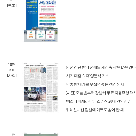
A9
[광고]
10면
안전 진단 받기 전에도 재건축 착수할 수 있다
A10
[사회]
'사기 대출 의혹' 양문석 기소
약 처방 대가로 수십억 뒷돈 챙긴 의사
[사진] 오늘 밤부터 강남서 무료 자율주행 택
'뺑소니 마세라티'에 스러진 20대 연인의 꿈
위례신사선 입찰에 아무도 참여 안 해
11면