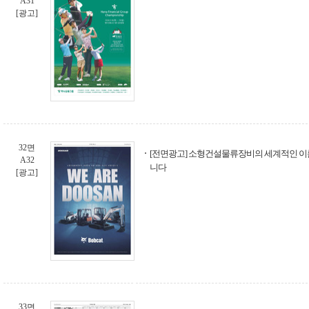
A31
[광고]
32면
[전면광고] 소형건설물류장비의 세계적인 이
A32
니다
[광고]
33면