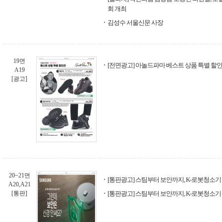
회 개최
김성수 서울신문 사장
19면
[전면광고] 아놀드파마 베스트 상품 특별 할
A19
[광고]
20~21면
[통판광고] 스팀부터 보안까지, K-로봇청소기 - B
A20,A21
[통판]
[통판광고] 스팀부터 보안까지, K-로봇청소기 - B