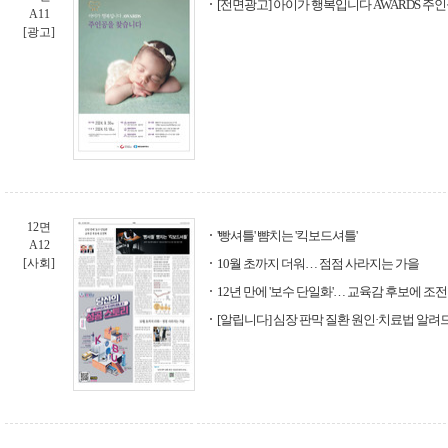
[전면광고] 아이가 행복입니다 AWARDS 주
A11
[광고]
12면
'빵셔틀' 뺨치는 '킥보드셔틀'
A12
[사회]
10월 초까지 더워… 점점 사라지는 가을
12년 만에 '보수 단일화'… 교육감 후보에 조
[알립니다] 심장 판막 질환 원인·치료법 알