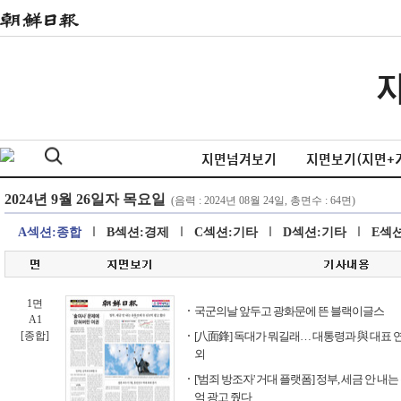
지면넘겨보기
지면보기(지면+
A섹션:종합
B섹션:경제
C섹션:기타
D섹션:기타
E섹
1면
국군의날 앞두고 광화문에 뜬 블랙이글스
A1
[종합]
[八面鋒] 독대가 뭐길래… 대통령과 與 대표 
외
['범죄 방조자' 거대 플랫폼] 정부, 세금 안 내는
억 광고 줬다