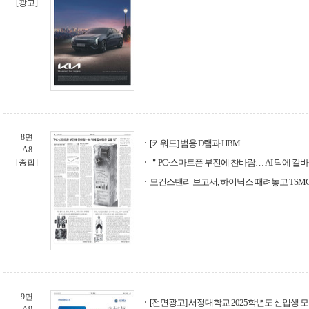
[광고]
8면
[키워드] 범용 D램과 HBM
A8
[종합]
＂PC·스마트폰 부진에 찬바람… AI 덕에 칼
모건스탠리 보고서, 하이닉스 때려놓고 TSM
9면
[전면광고] 서정대학교 2025학년도 신입생 