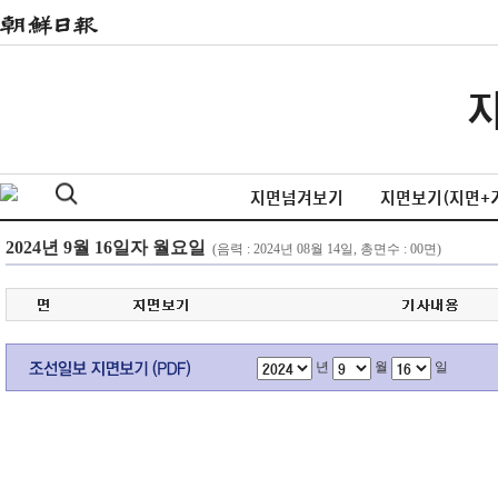
지면넘겨보기
지면보기(지면+
년
월
일